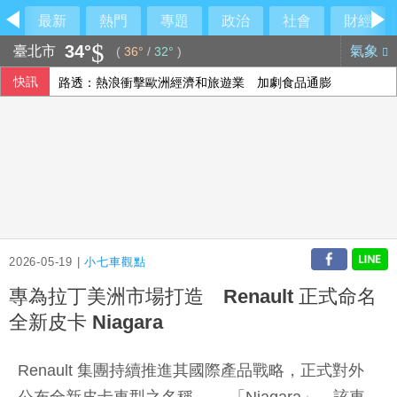
最新
熱門
專題
政治
社會
財經
34°
臺北市
氣象
(
36°
/
32°
)
快訊
路透：熱浪衝擊歐洲經濟和旅遊業 加劇食品通膨
機車安全帽隨意掛 中市警防竊主動代保管已逾35頂
美戰爭部次長：美盼夥伴加強國防 以實力建構和平
寄居蟹社宅案轉銜啟動 住都中心設專區協助房東房客
2026-05-19 |
小七車觀點
專為拉丁美洲市場打造 Renault 正式命名
全新皮卡 Niagara
Renault 集團持續推進其國際產品戰略，正式對外