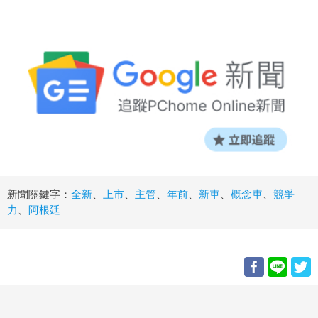
新聞關鍵字：
全新
、
上市
、
主管
、
年前
、
新車
、
概念車
、
競爭
力
、
阿根廷