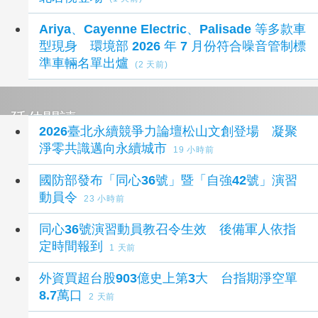
Ariya、Cayenne Electric、Palisade 等多款車
型現身 環境部 2026 年 7 月份符合噪音管制標
準車輛名單出爐
(2 天前)
延伸閱讀
2026臺北永續競爭力論壇松山文創登場 凝聚
淨零共識邁向永續城市
19 小時前
國防部發布「同心36號」暨「自強42號」演習
動員令
23 小時前
同心36號演習動員教召令生效 後備軍人依指
定時間報到
1 天前
外資買超台股903億史上第3大 台指期淨空單
8.7萬口
2 天前