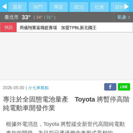
最新
熱門
專題
政治
社會
財經
33°
臺北市
氣象
(
34°
/
31°
)
快訊
周儀翔重返職籃賽場 加盟TPBL新北國王
陳時中稱曾提醒疫苗掮客 陳智菡怒列時間軸
高齡博覽會登場 經長：2年助開發279項高齡科技產品
阿根廷私有財產法引民怨 數千人抗議與警方爆發衝突
2026-05-30 |
小七車觀點
專注於全固態電池量產 Toyota 將暫停高階
純電動車開發作業
根據外電消息，Toyota 將暫緩全新世代高階純電動