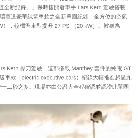
新紀錄。」保時捷開發車手 Lars Kern 駕駛搭載
績，成功寫下紐柏林北環賽道豪華純電車款之全新單圈紀錄。全方位的空氣
，較標準車型提升 27 PS （20 kW）。被稱為
ern 操刀駕駛，這部搭載 Manthey 套件的純電 GT
electric executive cars）紀錄大幅推進超過九
e 所創下的成績高達十二秒之多。現場亦由公證人全程確認並認證此單圈