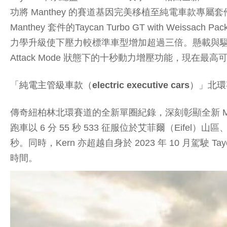
功將 Manthey 的賽道基因完美移植至純電車款專屬
Manthey 套件的Taycan Turbo GT with W
力學升級使下壓力較標準車型增加超過三倍。懸載與驅動系統亦
Attack Mode 狀態下的十秒動力增壓功能，現在最高可提
「純電主管級車款（electric executive cars）
傳奇紐柏林北環賽道的全新單圈紀錄，深刻彰顯全新 Manth
跑車以 6 分 55 秒 533 征服位於艾菲爾（Eifel）山
秒。同時，Kern 亦超越自身於 2023 年 10 月駕駛 Ta
時間。