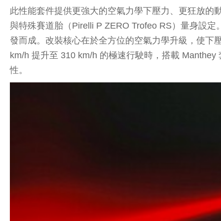
此性能套件提供更強大的空氣力學下壓力、更狂放的動力
與特殊賽道胎（Pirelli P ZERO Trofeo RS）
發而成。改裝核心在於全方位的空氣力學升級，使下壓力較標
km/h 提升至 310 km/h 的極速行駛時，搭載 Mant
性。