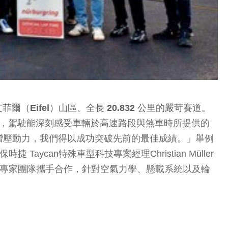
服位於艾菲爾（Eifel）山區、全長 20.832 公里的嚴苛賽道。
利器。在北環賽道上，駕駛能深刻感受車輛於高速路段與煞車時所提供的
增壓動力，我們得以成功突破先前的最佳成績。」舉例
 Taycan特殊車型科技專案經理Christian Müller
hey 的專家團隊攜手合作，針對空氣力學、懸載系統以及輪