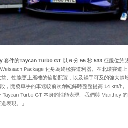
套件的Taycan Turbo GT 以 6 分 55 秒 533 征
o GT with Weissach Package 化身為終極賽道
效益、性能更上層樓的輪胎配置，以及觸手可及的強大超
賽道路段，開發車手的車速較前次創紀錄時整整提高 14 km/h。保時捷
can Turbo GT 本身的性能表現。我們與 Mant
賽道表現。」