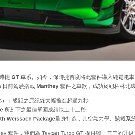
T 車系。如今，保時捷首度將此套件導入純電跑車，將 Taycan 
rn 日前駕駛搭載 Manthey 套件之車款，成功於紐柏林
e cars）」級距之原紀錄大幅推進超過九秒
h Package 所創下之最佳單圈成績快上十二秒
 GT with Weissach Package量身打造，其空氣力
anthey 套件，我們為 Taycan Turbo GT 提供獨一