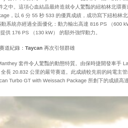
套件之中。這項心血結晶最終造就令人驚豔的紐柏林北環賽道全
eissach Package，以 6 分 55 秒 533 的優異成
經過全面優化：動力輸出高達 816 PS （600 kW）
供 176 PS （130 kW） 的額外強悍動力。
」北環賽道紀錄：Taycan 再次引領群雄
ey 套件令人驚豔的動態特質。由保時捷開發車手 Lars K
區、全長 20.832 公里的嚴苛賽道。此成績較先前的純電主管級車款（
ycan Turbo GT with Weissach Packag