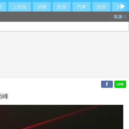
活
上班族
消費
旅遊
汽車
政府
房產
氣象
巔峰