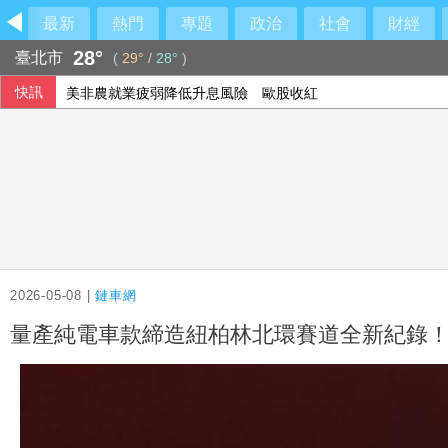
最新
熱門
專題
政治
社會
財經
28°
臺北市
(
29°
/
28°
)
快訊
美非農就業疲弱降低升息風險 歐股收紅
2026-05-08 |
鏈車網
量產純電車款締造紐柏林北環賽道全新紀錄！Manthe