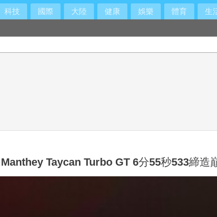
科技
國際
大陸
健康
娛樂
體育
生
y Taycan Turbo GT 6分55秒533締造