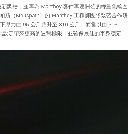
校，並專為 Manthey 套件專屬開發的輕量化輪圈
斯帕斯（Meuspath）的 Manthey 工程師團隊緊密合作研
由 95 公斤躍升至 310 公斤。而當以由 305
740 公斤 。此設定帶來更高的過彎極限，並確保最佳的車身穩定