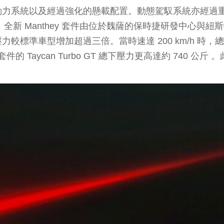
系統以及經過強化的懸載配置。動態駕馭系統亦經過重新調
量身設定。全新 Manthey 套件由位於魏薩的保時捷研發中心與紐
準車型增加超過三倍。當時速達 200 km/h 時，總下壓力
hey 套件的 Taycan Turbo GT 總下壓力更高達約 