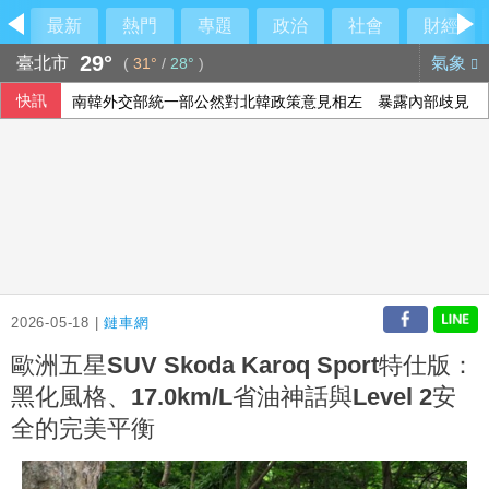
最新
熱門
專題
政治
社會
財經
29°
臺北市
氣象
(
31°
/
28°
)
快訊
未來帳戶條例送達 政院：立院侵權將採必要憲政作為
陳時中要藍白道歉 民眾黨反擊：別拿慈濟遭詐洗記憶
封鎖「台青e家」 陸委會：依法封鎖違法網站
南韓外交部統一部公然對北韓政策意見相左 暴露內部歧見
2026-05-18 |
鏈車網
歐洲五星SUV Skoda Karoq Sport特仕版：
黑化風格、17.0km/L省油神話與Level 2安
全的完美平衡