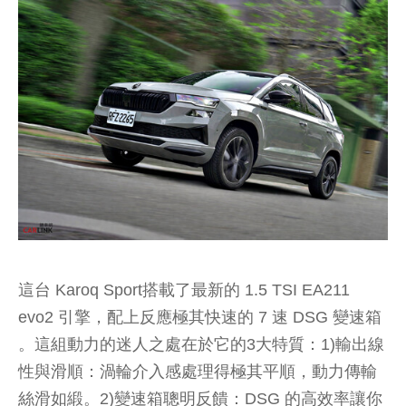
這台 Karoq Sport搭載了最新的 1.5 TSI EA211
evo2 引擎，配上反應極其快速的 7 速 DSG 變速箱
。這組動力的迷人之處在於它的3大特質：1)輸出線
性與滑順：渦輪介入感處理得極其平順，動力傳輸
絲滑如緞。2)變速箱聰明反饋：DSG 的高效率讓你