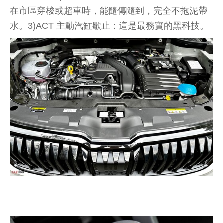
在市區穿梭或超車時，能隨傳隨到，完全不拖泥帶
水。3)ACT 主動汽缸歇止：這是最務實的黑科技。