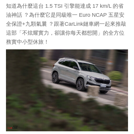
知道為什麼這台 1.5 TSI 引擎能達成 17 km/L 的省
油神話 ？為什麼它是同級唯一 Euro NCAP 五星安
全保證+九顆氣曩 ？跟著CarLink鏈車網一起來推敲
這部「不炫耀實力，卻讓你每天都想開」的全方位
務實中小型休旅！