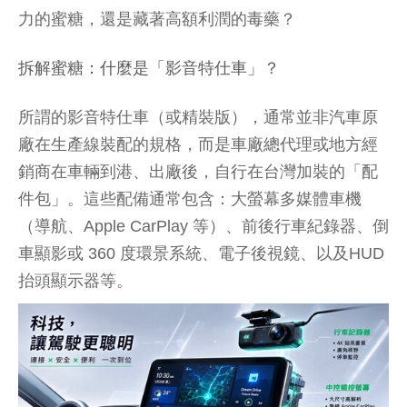
力的蜜糖，還是藏著高額利潤的毒藥？
拆解蜜糖：什麼是「影音特仕車」？
所謂的影音特仕車（或精裝版），通常並非汽車原
廠在生產線裝配的規格，而是車廠總代理或地方經
銷商在車輛到港、出廠後，自行在台灣加裝的「配
件包」。這些配備通常包含：大螢幕多媒體車機
（導航、Apple CarPlay 等）、前後行車紀錄器、倒
車顯影或 360 度環景系統、電子後視鏡、以及HUD
抬頭顯示器等。