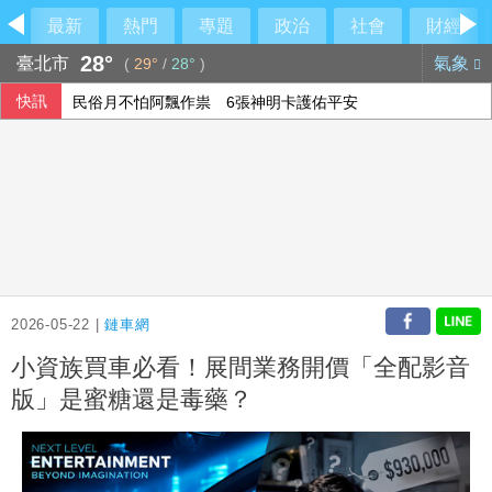
最新
熱門
專題
政治
社會
財經
28°
臺北市
氣象
(
29°
/
28°
)
快訊
民俗月不怕阿飄作祟 6張神明卡護佑平安
行員勾結地政士收回扣 15家銀行60多人涉案
6月國銀放款單月新高 個人貸款暴增2575億
2026-05-22 |
鏈車網
小資族買車必看！展間業務開價「全配影音
版」是蜜糖還是毒藥？