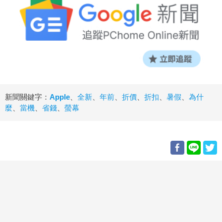
新聞關鍵字：
Apple
、
全新
、
年前
、
折價
、
折扣
、
暑假
、
為什
麼
、
當機
、
省錢
、
螢幕