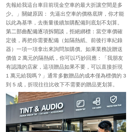
先報給我這台車目前現金空車的最大折讓空間是多
少。」關鍵原因： 先逼出空車的價格底牌，你才能
以此為基準，去衡量後續加購配備到底划不划算。
第二部曲配備逐項拆開談，拒絕綁標：
當空車價確
定後，再把你需要配備（如隔熱紙、前後行車紀錄
器）一項一項拿出來詢問加購價。如果業務說贈送
價值 2 萬元的隔熱紙，你可以巧妙回應：「我朋友
有認識的店家，這項贈品如果不要，可以直接折現
1 萬元給我嗎？」通常多數贈品的成本僅為標價的 3
到 5 成，折現往往比收下不需要的贈品更划算。