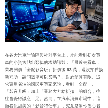
在各大汽車討論區與社群平台上，常能看到初次買
車的小資族貼出類似的求助訊號：「最近去看車，
業務開價『全配影音版』折價後 93 萬，還沒扣舊換
新補助，請問這單可以簽嗎？」
對於預算有限、追
求實用省油的國民車買家來說，看到「全配」、
「影音升級」加上「業務大方給折扣」的組合，往
往會覺得誠意十足。然而，在汽車消費市場中，這
類看似甜美的「影音特仕車」，究竟是幫你省心省