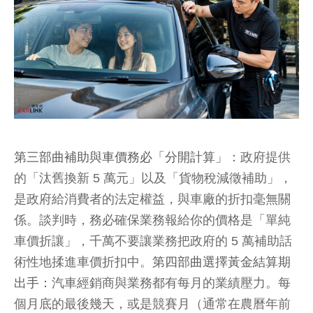
第三部曲補助與車價務必「分開計算」
：政府提供
的「汰舊換新 5 萬元」以及「貨物稅減徵補助」，
是政府給消費者的法定權益，與車廠的折扣毫無關
係。談判時，務必確保業務報給你的價格是「單純
車價折讓」，千萬不要讓業務把政府的 5 萬補助話
術性地揉進車價折扣中。
第四部曲選擇黃金結算期
出手：
汽車經銷商與業務都有每月的業績壓力。每
個月底的最後幾天，或是競賽月（通常在農曆年前