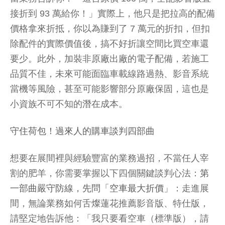
接折到 93 萬給你！」實際上，他只是把拉高的配備
價格拿來折抵，你以為賺到了 7 萬元的折扣，但扣
除配件的實際價值後，搞不好折讓空間比買空車還
要少。此外，加裝非原廠出廠的電子配備，若施工
品質不佳，未來可能面臨車載線路過熱、影音系統
當機等風險，甚至可能影響部分原廠保固，這也是
小資族不可不知的潛在成本。
守住荷包！過來人的購車談判四部曲
想要在展間裡與經驗豐富的業務過招，不當任人宰
割的肥羊，你需要掌握以下四個關鍵談判心法：
第
一部曲嚴守防線，先問「空車最大折價」
：走進展
間，無論業務如何舌燦蓮花推薦影音版、特仕版，
請堅定地告訴他：「我只要看空車（標準版），請