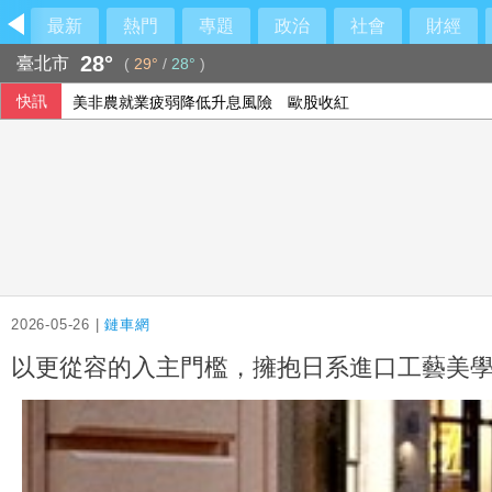
最新
熱門
專題
政治
社會
財經
28°
臺北市
(
29°
/
28°
)
快訊
美非農就業疲弱降低升息風險 歐股收紅
2026-05-26 |
鏈車網
以更從容的入主門檻，擁抱日系進口工藝美學！M