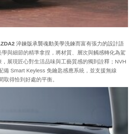
AZDA2 淬鍊版承襲魂動美學洗鍊而富有張力的設計語
美學與細節的精準拿捏，將材質、層次與觸感轉化為駕
，展現匠心對生活品味與工藝質感的獨到詮釋；NVH
art Keyless 免鑰匙感應系統，並支援無線
之間取得恰到好處的平衡。