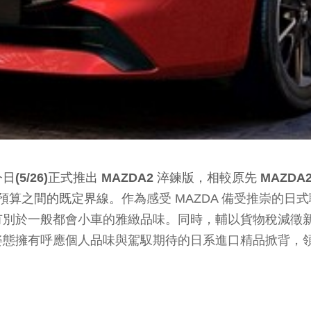
26)正式推出 MAZDA2 淬鍊版，相較原先 MAZDA2
與預算之間的既定界線。
作為感受 MAZDA 備受推崇的日
於一般都會小車的雅緻品味。同時，輔以貨物稅減徵新制，使
態擁有呼應個人品味與駕馭期待的日系進口精品掀背，領略