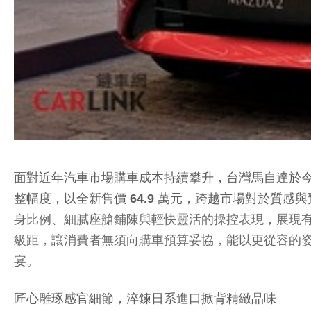
面對近年汽車市場購車成本持續攀升，台灣馬自達於今日(5/
整幅度，以全新售價 64.9 萬元，跨越市場對於質感
身比例、細膩座艙鋪陳與輕快靈活的操控表現，展現有別
級距，讓消費者無須向購車預算妥協，能以更從容的姿
宴。
匠心雕琢感官細節，淬鍊日系進口掀背精緻品味