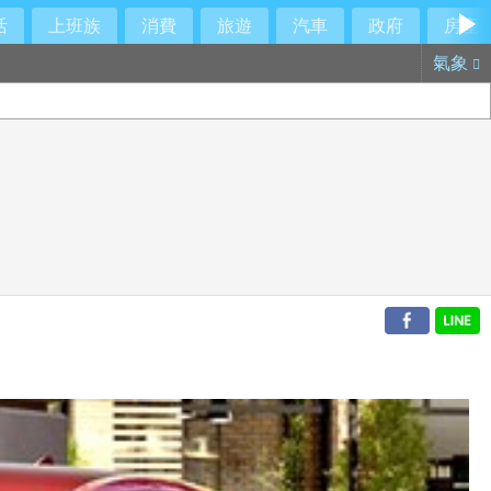
活
上班族
消費
旅遊
汽車
政府
房產
氣象