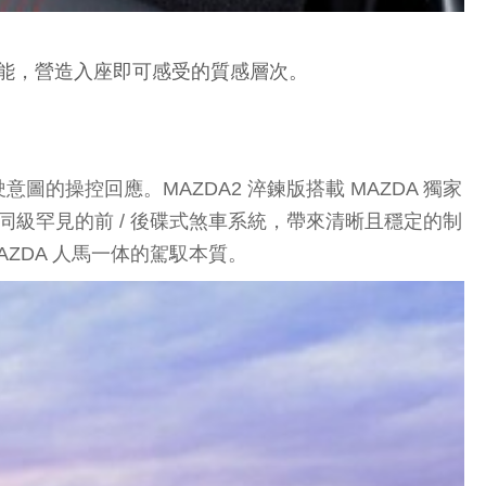
機能，營造入座即可感受的質感層次。
操控回應。MAZDA2 淬鍊版搭載 MAZDA 獨家
，搭配同級罕見的前 / 後碟式煞車系統，帶來清晰且穩定的制
ZDA 人馬一体的駕馭本質。