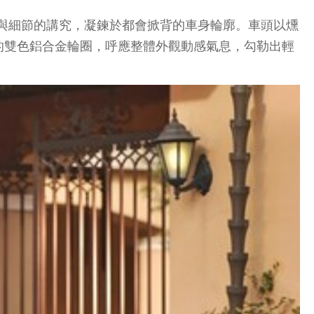
條與細節的講究，凝鍊於都會掀背的車身輪廓。車頭以燻
的雙色鋁合金輪圈，呼應整體外觀動感氣息，勾勒出輕