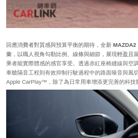
回應消費者對質感與預算平衡的期待，全新 MAZDA2
彙，以職人視角勾勒比例、線條與細節，展現輕盈且
乘者能實際體感的感官享受。透過赤紅座椅縫線與空調
車艙隔音工程則有效抑制行駛過程中的路面噪音與風切聲，打
Apple CarPlay™，除了為日常用車增添更完