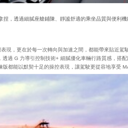
精準拿捏，透過細膩座艙鋪陳、靜謐舒適的乘坐品質與便利
現，更在於每一次轉向與加速之間，都能帶來貼近駕駛意圖的
動態管理系統，透過 G 力導引控制技術+ 細膩優化車輛行路質感
淬鍊版都能以默契十足的操控表現，讓駕駛更從容地享受 MA