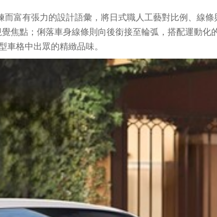
學洗鍊而富有張力的設計語彙，將日式職人工藝對比例、線
視覺焦點；俐落車身線條則向後銜接至輪弧，搭配運動化
小型車格中出眾的精緻品味。