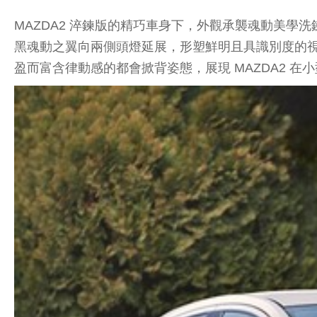
MAZDA2 淬鍊版的精巧車身下，外觀承襲魂動美
黑魂動之翼向兩側頭燈延展，形塑鮮明且具識別度的
盈而富含律動感的都會掀背姿態，展現 MAZDA2 在