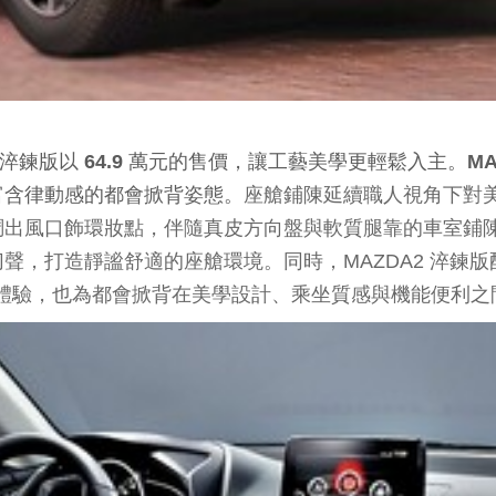
 淬鍊版以 64.9 萬元的售價，讓工藝美學更輕鬆入主。M
富含律動感的都會掀背姿態。
座艙鋪陳延續職人視角下對
出風口飾環妝點，伴隨真皮方向盤與軟質腿靠的車室鋪陳
造靜謐舒適的座艙環境。同時，MAZDA2 淬鍊版配備 Sm
善的科技體驗，也為都會掀背在美學設計、乘坐質感與機能便利