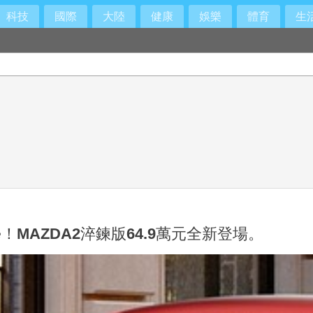
科技
國際
大陸
健康
娛樂
體育
生
AZDA2淬鍊版64.9萬元全新登場。