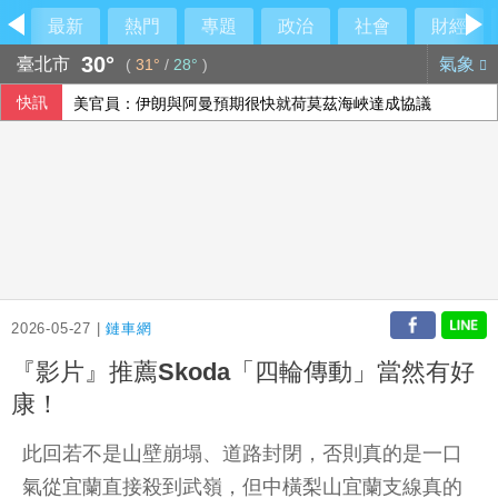
最新
熱門
專題
政治
社會
財經
30°
臺北市
氣象
(
31°
/
28°
)
快訊
美官員：伊朗與阿曼預期很快就荷莫茲海峽達成協議
2026-05-27 |
鏈車網
『影片』推薦Skoda「四輪傳動」當然有好
康！
此回若不是山壁崩塌、道路封閉，否則真的是一口
氣從宜蘭直接殺到武嶺，但中橫梨山宜蘭支線真的