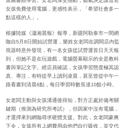
當圖書館學習。女老闆深受感動，霸氣決定讓這名
女孩免費使用電腦，更感性表示，「希望社會多一
點這樣的人」。
根據陸媒《瀟湘晨報》報導，新疆阿勒泰市一間網
咖自5月8日開始試營運，樂姓女老闆在調閱店內監
視器時意外發現，有一名女孩從試營運首日天天報
到，但她不是在玩遊戲，電腦螢幕顯示的全是教科
書與筆記文字。經店員確認，女孩學習態度極其認
真、專注，有時從早上讀到凌晨，甚至曾從中午一
路看書到清晨6點，每日學習時數長達10餘小時。
女老闆主動與女孩溝通後得知，對方正處於備考關
鍵期（推測為研究所考試），但因家中沒有電腦，
才選擇來到網咖尋求硬體支援。對此，女老闆豪爽
下令，女孩所有上網費用由他們自行吸收，並交代