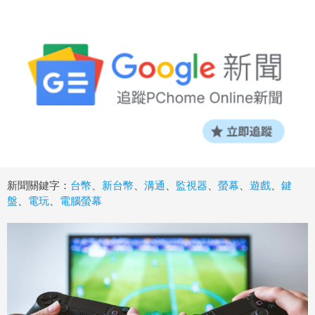
新聞關鍵字：
台幣
、
新台幣
、
溝通
、
監視器
、
螢幕
、
遊戲
、
鍵
盤
、
電玩
、
電腦螢幕