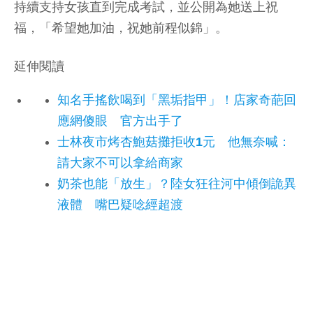
持續支持女孩直到完成考試，並公開為她送上祝
福，「希望她加油，祝她前程似錦」。
延伸閱讀
知名手搖飲喝到「黑垢指甲」！店家奇葩回
應網傻眼 官方出手了
士林夜市烤杏鮑菇攤拒收1元 他無奈喊：
請大家不可以拿給商家
奶茶也能「放生」？陸女狂往河中傾倒詭異
液體 嘴巴疑唸經超渡