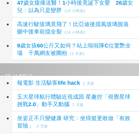
47歲女腹痛送醫！1小時後竟誕下女嬰 26歲女
兒：以為只是變胖
(10 小時前)
高速行駛玻璃竟飛了！比亞迪後擋風玻璃脫落
砸中後車前擋全裂
(14 小時前)
9歲女孩60公斤又如何？站上啦啦隊C位驚艷全
場 千萬網友被圈粉
(1 天前)
延伸閱讀
報電影 生活駭客life hack
1 天前
五大星球航行體驗近視成因 星趣控「視覺星球
挑戰2.0」動手又動腦
1 天前
坐姿正不只變健康 研究：坐得挺更敢做「有效
冒險」
2 天前