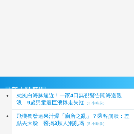
最新大陸新聞
颱風白海豚逼近！一家4口無視警告闖海邊觀
浪 9歲男童遭巨浪捲走失蹤
(3 小時前)
飛機餐發這果汁爆「廁所之亂」？乘客崩潰：差
點丟大臉 醫揭3類人別亂喝
(5 小時前)