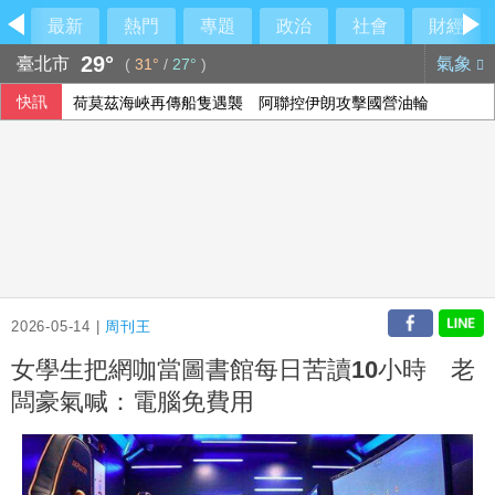
最新
熱門
專題
政治
社會
財經
29°
臺北市
氣象
(
31°
/
27°
)
快訊
荷莫茲海峽再傳船隻遇襲 阿聯控伊朗攻擊國營油輪
兆基案 內政部：督促業者積極履約或轉讓契約
空腹運動好不好？中醫教你掌握最佳運動時機
泰90天內推校園安全標準 槍擊案後全國加強心理篩檢
2026-05-14 |
周刊王
女學生把網咖當圖書館每日苦讀10小時 老
闆豪氣喊：電腦免費用