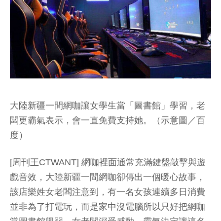
大陸新疆一間網咖讓女學生當「圖書館」學習，老
闆更霸氣表示，會一直免費支持她。（示意圖／百
度）
[周刊王CTWANT] 網咖裡面通常充滿鍵盤敲擊與遊
戲音效，大陸新疆一間網咖卻傳出一個暖心故事，
該店樂姓女老闆注意到，有一名女孩連續多日消費
並非為了打電玩，而是家中沒電腦所以只好把網咖