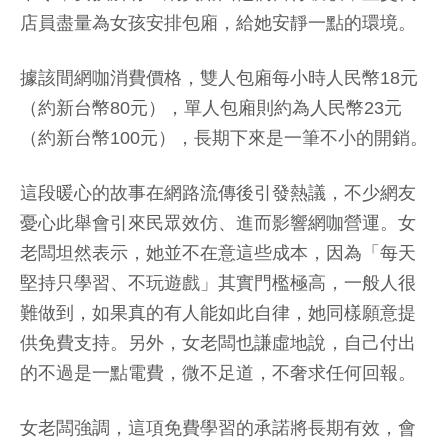
店員盡量為女孩安排包廂，給她安靜一點的環境。
據該間網咖消費價格，雙人包廂每小時人民幣18元
（約新台幣80元），單人包廂則約為人民幣23元
（約新台幣100元），長期下來是一筆不小的開銷。
這段暖心的故事在網路流傳後引發熱議，不少網友
憂心此舉會引來民眾效仿、進而影響網咖營運。女
老闆坦然表示，她並不在意這些成本，因為「每天
堅持只學習、不玩遊戲」其實門檻極高，一般人很
難做到，如果真的有人能如此自律，她同樣願意提
供免費支持。另外，女老闆也謙虛地說，自己付出
的不過是一點電費，微不足道，不奢求任何回報。
女老闆強調，這項免費學習的承諾將長期有效，會