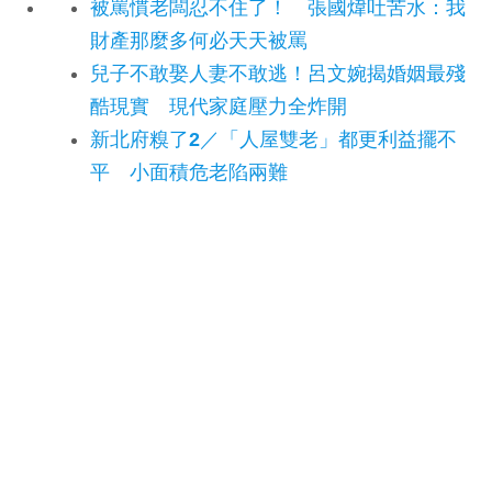
被罵慣老闆忍不住了！ 張國煒吐苦水：我
財產那麼多何必天天被罵
兒子不敢娶人妻不敢逃！呂文婉揭婚姻最殘
酷現實 現代家庭壓力全炸開
新北府糗了2／「人屋雙老」都更利益擺不
平 小面積危老陷兩難