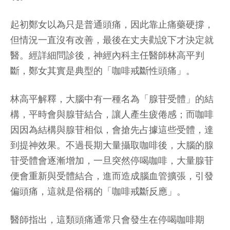
起初鄭女以為只是普通頭痛，因此靠止痛藥硬撐，
但情況一直沒有改善，最後在丈夫勸說下才決定就
醫。經詳細問診後，神經內科主任醫師林高平判
斷，鄭女其實是典型的「咖啡戒斷性頭痛」。
林高平解釋，大腦中有一種名為「腺苷受體」的結
構，平時會與腺苷結合，讓人產生疲倦感；而咖啡
因因為結構與腺苷相似，會搶先占據這些受體，達
到提神效果。不過長期大量攝取咖啡後，大腦的腺
苷受體會逐漸增加，一旦突然停喝咖啡，大量腺苷
便會重新與受體結合，進而造成腦血管擴張，引發
偏頭痛，這就是俗稱的「咖啡戒斷反應」。
醫師指出，這類頭痛通常只會發生在停喝咖啡期