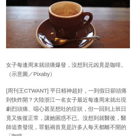
女子每逢周末就頭痛爆發，沒想到元凶竟是咖啡。
（示意圖／Pixaby）
[周刊王CTWANT] 平日精神超好，一到假日卻頭痛
到快炸開？大陸浙江一名女子最近每逢周末就出現
劇烈頭痛、噁心甚至想吐的症狀，但一回到上班日
竟又恢復正常，讓她困惑不已。沒想到就醫後，醫
師追查發現，罪魁禍首竟是許多人每天都離不開的