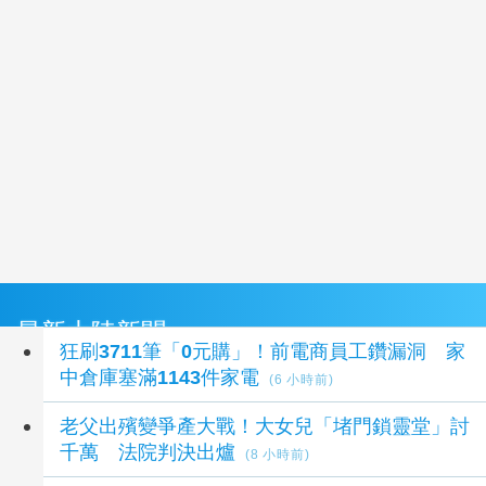
最新大陸新聞
狂刷3711筆「0元購」！前電商員工鑽漏洞 家
中倉庫塞滿1143件家電
(6 小時前)
老父出殯變爭產大戰！大女兒「堵門鎖靈堂」討
千萬 法院判決出爐
(8 小時前)