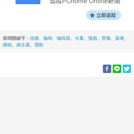
新聞關鍵字：
頭痛
、
咖啡
、
咖啡因
、
大量
、
慢跑
、
營養
、
疲倦
、
睡眠
、
維生素
、
運動