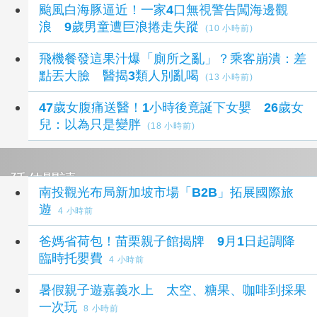
颱風白海豚逼近！一家4口無視警告闖海邊觀
浪 9歲男童遭巨浪捲走失蹤
(10 小時前)
飛機餐發這果汁爆「廁所之亂」？乘客崩潰：差
點丟大臉 醫揭3類人別亂喝
(13 小時前)
47歲女腹痛送醫！1小時後竟誕下女嬰 26歲女
兒：以為只是變胖
(18 小時前)
延伸閱讀
南投觀光布局新加坡市場「B2B」拓展國際旅
遊
4 小時前
爸媽省荷包！苗栗親子館揭牌 9月1日起調降
臨時托嬰費
4 小時前
暑假親子遊嘉義水上 太空、糖果、咖啡到採果
一次玩
8 小時前