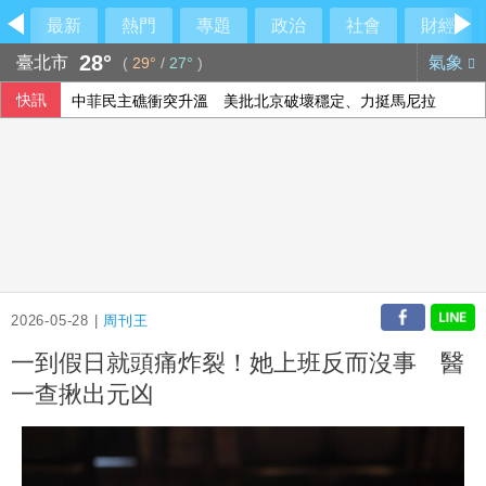
最新
熱門
專題
政治
社會
財經
28°
臺北市
氣象
(
29°
/
27°
)
快訊
中菲民主礁衝突升溫 美批北京破壞穩定、力挺馬尼拉
2026-05-28 |
周刊王
一到假日就頭痛炸裂！她上班反而沒事 醫
一查揪出元凶