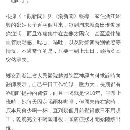
「咖啡」。
根據《上觀新聞》與《潮新聞》報導，家住浙江紹
興的鄭姓女子近兩個月來，每到周末就會出現偏頭
痛症狀，而且疼痛集中在左側太陽穴，甚至還伴隨
血管跳動感、噁心、嘔吐，以及對聲音特別敏感等
情況。不過奇怪的是，只要一到上班日，頭痛竟又
突然消失。
鄭女到浙江省人民醫院越城院區神經內科求診時向
醫師表示，自己平日工作忙碌、壓力大，長期都有
靠咖啡提神的習慣，而且一喝就是快10年。平常上
班時，她每天固定喝兩杯咖啡，但周末待在家時，
原本只會少喝一杯，直到幾個月前覺得假日不用趕
工，乾脆完全不喝咖啡後，頭痛症狀才開始陸續出
現。