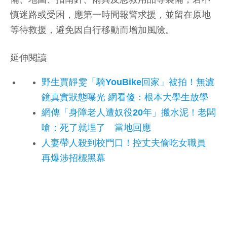
慎迷路或受困，應第一時間報警求援，並留在原地
等待救援，避免因自行移動而增加風險。
延伸閱讀
野生賈靜雯「騎YouBike回家」被拍！無濾
鏡真實狀態曝光 網看傻：根本大學生放學
網傳「身障老人遭奴役20年」搬水泥！老闆
嗆：死了就埋了 當地回應
人妻帶人殺到校門口！控丈夫偷吃女職員
再爆涉招標黑幕