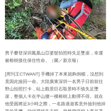
男子攀登深圳鳳凰山亞婆髻拍照時失足墜崖，幸運
被榕樹接住保住性命。（圖／新京報）
[周刊王CTWANT] 手機掉了本來就夠倒楣，沒想到
竟因此撿回一命。大陸廣東深圳一名男子日前前往
野山拍照打卡，站上觀景巨石取景時不慎失足墜
崖，整個人卡在半山腰一棵榕樹上動彈不得。就在
他受困將近3小時之際，一名路過遊客意外撿到他掉