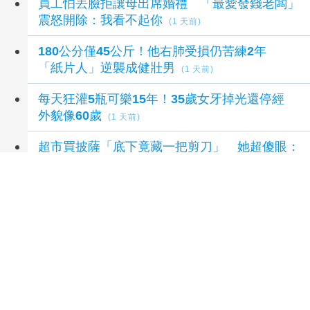
員工怕丟臉拒讓母出席婚禮 「最愛發錢老闆」
震怒開除：我看不起你
(1 天前)
180公分僅45公斤！他右肺受損仍苦練2年
「紙片人」逆襲成健壯男
(1 天前)
每天狂灌5瓶可樂15年！35歲女牙掉光還停經
外貌像60歲
(1 天前)
超市買披薩「底下竟藏一把剪刀」 她超傻眼：
剪刀比披薩貴3百多
(1 天前)
延伸閱讀
城市觀光大使 嘉市「熊出沒」10隻新亮相大
白熊領路解鎖城市景點
1 小時前
嘉市10隻大白熊萌登場 帶你解鎖城市新玩法
2 小時前