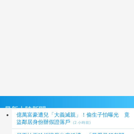
最新大陸新聞
億萬富豪遭兒「大義滅親」！偷生子怕曝光 竟
盜鄰居身份辦假證落戶
(2 小時前)