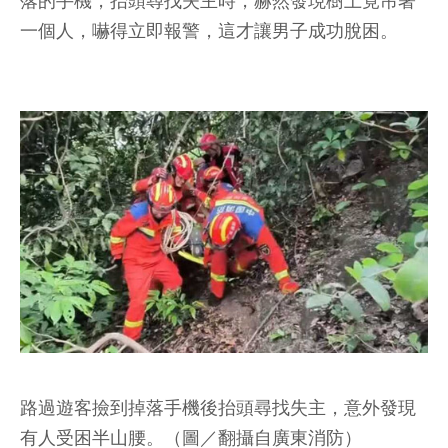
落的手機，抬頭尋找失主時，赫然發現樹上竟吊著
一個人，嚇得立即報警，這才讓男子成功脫困。
路過遊客撿到掉落手機後抬頭尋找失主，意外發現
有人受困半山腰。（圖／翻攝自廣東消防）