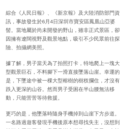
綜合《人民日報》、《新京報》及大陸消防部門資
訊，事故發生於6月4日深圳市寶安區鳳凰山亞婆
髻。當地屬於尚未開發的野山，雖非正式景區，卻
因擁有遼闊視野及觀景地點，吸引不少民眾前往探
險、拍攝網美照。
據了解，男子當天為了拍照打卡，特地爬上一塊大
型觀景巨石，不料腳下一滑直接墜落山崖。幸運的
是，下墜途中被一棵大型榕樹的樹杈攔住，才沒有
跌入更深的山谷。然而男子受困在半山腰無法移
動，只能苦苦等待救援。
更巧的是，他墜落時隨身手機掉到山崖下方步道。
一名路過遊客發現手機後原本想尋找失主，沒想到