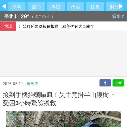
最新
熱門
專題
政治
社會
財經
29°
臺北市
氣象
(
31°
/
28°
)
快訊
川普駁斥彈藥短缺報導 稱美仍有大量庫存
強震侵襲後 日本熊本縣約2000處農業基礎設施受損
外野助殺王連霸中 郭天信喊話挑戰生涯百助殺
加薩為百具遺體辦集體葬禮 停火卡關重建前景未明
2026-06-11 |
周刊王
撿到手機抬頭嚇瘋！失主竟掛半山腰樹上
受困3小時驚險獲救