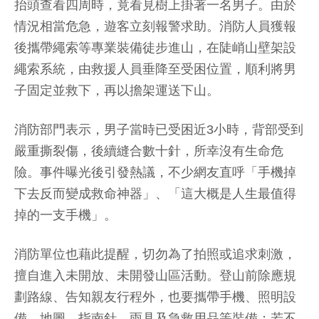
抬頭查看四周時，竟看見樹上掛著一名男子。由於
情況相當危急，遊客立刻報警求助。消防人員獲報
後攜帶繩索等專業裝備徒步進山，在陡峭山壁架設
繩索系統，由救援人員垂降至受困位置，順利將男
子固定並救下，再以擔架運送下山。
消防部門表示，男子當時已受困近3小時，背部受到
嚴重撕裂傷，後續縫合數十針，所幸沒有生命危
險。事件曝光後引發熱議，不少網友直呼「手機掉
下去反而變成救命神器」、「這大概是人生最值得
掉的一支手機」。
消防單位也藉此提醒，切勿為了拍照或追求刺激，
擅自進入未開放、未開發山區活動。登山前除應規
劃路線、告知親友行程外，也要攜帶手機、照明設
備、地圖、指南針、雨具及急救用品等裝備；若不