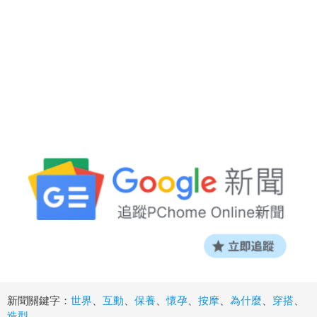
新聞關鍵字：
世界
、
互動
、
保養
、
懷孕
、
按摩
、
為什麼
、
穿搭
、
造型