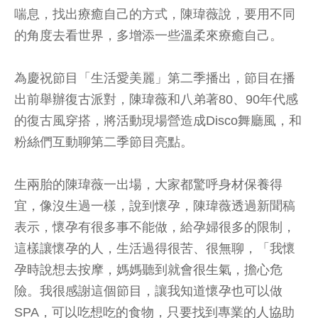
喘息，找出療癒自己的方式，陳瑋薇說，要用不同
的角度去看世界，多增添一些溫柔來療癒自己。
為慶祝節目「生活愛美麗」第二季播出，節目在播
出前舉辦復古派對，陳瑋薇和八弟著80、90年代感
的復古風穿搭，將活動現場營造成Disco舞廳風，和
粉絲們互動聊第二季節目亮點。
生兩胎的陳瑋薇一出場，大家都驚呼身材保養得
宜，像沒生過一樣，說到懷孕，陳瑋薇透過新聞稿
表示，懷孕有很多事不能做，給孕婦很多的限制，
這樣讓懷孕的人，生活過得很苦、很無聊，「我懷
孕時說想去按摩，媽媽聽到就會很生氣，擔心危
險。我很感謝這個節目，讓我知道懷孕也可以做
SPA，可以吃想吃的食物，只要找到專業的人協助