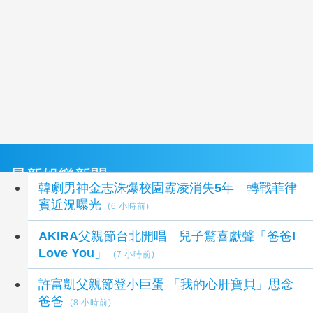
最新娛樂新聞
韓劇男神金志洙爆校園霸凌消失5年 轉戰菲律
賓近況曝光
(6 小時前)
AKIRA父親節台北開唱 兒子驚喜獻聲「爸爸I
Love You」
(7 小時前)
許富凱父親節登小巨蛋 「我的心肝寶貝」思念
爸爸
(8 小時前)