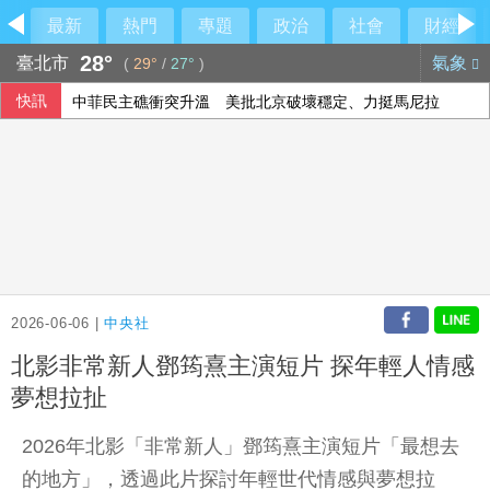
最新
熱門
專題
政治
社會
財經
28°
臺北市
氣象
(
29°
/
27°
)
快訊
中菲民主礁衝突升溫 美批北京破壞穩定、力挺馬尼拉
2026-06-06 |
中央社
北影非常新人鄧筠熹主演短片 探年輕人情感
夢想拉扯
2026年北影「非常新人」鄧筠熹主演短片「最想去
的地方」，透過此片探討年輕世代情感與夢想拉