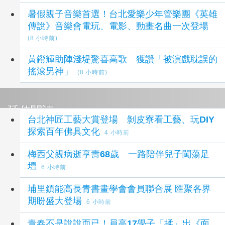
暑假親子音樂首選！台北愛樂少年管樂團《英雄
傳說》音樂會電玩、電影、動畫名曲一次登場
(8 小時前)
黃鐙輝助陣淺堤驚喜高歌 獲讚「被演戲耽誤的
搖滾男神」
(8 小時前)
延伸閱讀
台北神匠工藝大賞登場 剝皮寮看工藝、玩DIY
探索百年佛具文化
4 小時前
梅西父親病逝享壽68歲 一路陪伴兒子闖蕩足
壇
6 小時前
埔里鎮能高長青書畫學會會員聯合展 匯聚各界
期盼盛大登場
6 小時前
青春不是說說而已！員高17學子「揉」出《面