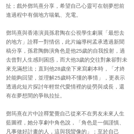
扯；戲外鄧筠熹分享，希望自己心靈可在朝夢想前
進過程中有個地方喘氣、充電。
鄧筠熹與香港演員孫君陶在公視學生劇展「最想去
的地方」詮釋一對情侶，此片編導柯孟承透過新聞
稿分享，孫君陶飾演角色是他25歲的自我投射，過
去曾對人生感到困惑，而大他3歲的交往對象卻對未
來充滿想法；直到他28歲坐下來寫劇本時，「才終
於能夠回望，並理解25歲時不懂的事情」，更表示
透過此短片探討年輕世代愛情裡的徒勞與成長，還
有在夢想間的爭執拉扯。
鄧筠熹在片中詮釋驚覺自己從來不在男友未來人生
藍圖裡，她分享劇中角色說，「角色是一個謹慎、
凡事做好計畫的人，這與我蠻像的」；至於自己