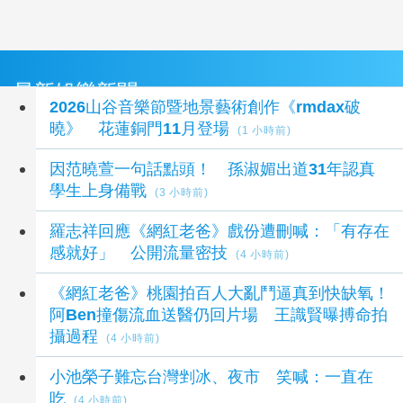
最新娛樂新聞
2026山谷音樂節暨地景藝術創作《rmdax破
曉》 花蓮銅門11月登場
(1 小時前)
因范曉萱一句話點頭！ 孫淑媚出道31年認真
學生上身備戰
(3 小時前)
羅志祥回應《網紅老爸》戲份遭刪喊：「有存在
感就好」 公開流量密技
(4 小時前)
《網紅老爸》桃園拍百人大亂鬥逼真到快缺氧！
阿Ben撞傷流血送醫仍回片場 王識賢曝搏命拍
攝過程
(4 小時前)
小池榮子難忘台灣剉冰、夜市 笑喊：一直在
吃
(4 小時前)