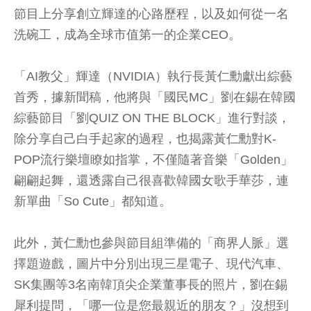
節目上分享創立輝達的心路歷程，以及如何從一名
洗碗工，成為全球市值第一的企業CEO。
「AI教父」輝達（NVIDIA）執行長黃仁勳獻出綜藝
首秀，據新聞稿，他將與「國民MC」劉在錫在韓國
綜藝節目「劉QUIZ ON THE BLOCK」進行對談，
除分享自己白手起家的過程，也揭露黃仁勳對K-
POP流行樂壇瞭如指掌，不僅隨著音樂「Golden」
翩翩起舞，還透露自己很喜歡韓國女歌手華莎，連
新單曲「So Cute」都知道。
此外，黃仁勳也參與節目組準備的「商界人脈」選
擇題遊戲，圖片中分別出現三星電子、現代汽車、
SK集團等3名南韓頂尖企業董事長的照片，劉在錫
犀利提問，「哪一位是您最親近的朋友？」沒想到