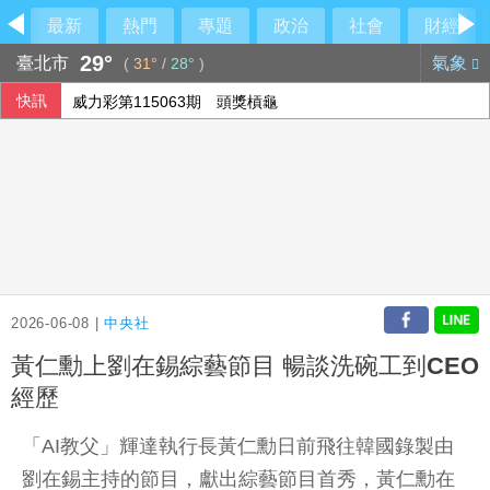
最新
熱門
專題
政治
社會
財經
29°
臺北市
氣象
(
31°
/
28°
)
快訊
威力彩第115063期 頭獎槓龜
國銀個人放款旺 6月大增2575億寫史上單月新高
高希均90歲辭世 夥伴王力行給員工公開信、朱立倫也發文悼
德媒：中歐開始為可能升級的貿易摩擦做準備
2026-06-08 |
中央社
黃仁勳上劉在錫綜藝節目 暢談洗碗工到CEO
經歷
「AI教父」輝達執行長黃仁勳日前飛往韓國錄製由
劉在錫主持的節目，獻出綜藝節目首秀，黃仁勳在