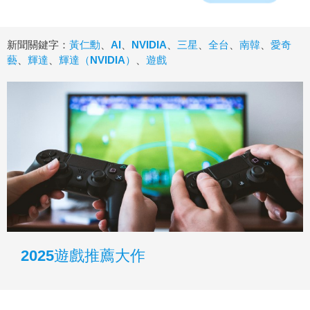
新聞關鍵字：
黃仁勳
、
AI
、
NVIDIA
、
三星
、
全台
、
南韓
、
愛奇
藝
、
輝達
、
輝達（NVIDIA）
、
遊戲
2025遊戲推薦大作