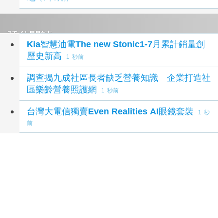
延伸閱讀
Kia智慧油電The new Stonic1-7月累計銷量創
歷史新高
1 秒前
調查揭九成社區長者缺乏營養知識 企業打造社
區樂齡營養照護網
1 秒前
台灣大電信獨賣Even Realities AI眼鏡套裝
1 秒
前
遠傳2026Q2法說會 上半年各指標超越財測
1 秒
前
彰化縣改善板本排水及護岸橋梁 解決大村、秀
水淹水問題
46 分鐘前