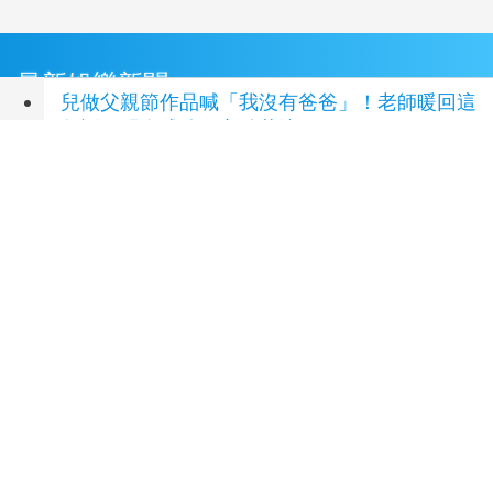
最新娛樂新聞
兒做父親節作品喊「我沒有爸爸」！老師暖回這
句話 明金成遺孀心酸惹淚
(55 分鐘前)
楊德昌影展布魯塞爾登場 藉大師作品探索台灣
文化
(1 小時前)
苦苓喊「唐朝不存在」 網紅批瞎編歷史：李
白、杜甫用鮮卑文寫詩？
(2 小時前)
禁止停車「始源可以」！本尊驚喜現身早餐店
鐵粉店長嚇傻尖叫
(3 小時前)
《再見1987》禾浩辰挑戰虐心角色 韓星李侑
菲、文熙景來台助陣
(5 小時前)