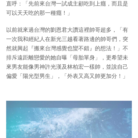
直呼：「先前來台灣一試成主顧吃到上癮，而且是
可以天天吃的那一種癮！」
以前就來過台灣的劉恩君大讚這裡帥哥超多，「有
一次我和經紀人在新光三越看著路邊的帥哥們，突
然就興起『搬來台灣感覺也蠻不錯』的想法！」不
排斥遠距離戀愛的她自曝「母胎單身」，更希望未
來男友能像男神許光漢及林柏宏一樣帥，並說自己
偏愛「陽光型男生」，「外表又高又帥更加分！」