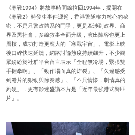
《寒戰1994》將故事時間線拉回1994年，揭開在
《寒戰2》時發生事件源起，香港警隊權力核心的秘
密，不是只警政體系的鬥爭，更是牽涉到政界、商
界及黑社會，多線敘事全面升級，演出陣容也更上
層樓，成功打造更龐大的「寒戰宇宙」。電影上映
後口碑快速延燒，網路討論熱度持續飆升，不少觀
眾紛紛於社群平台留言表示「全程無冷場，緊張雙
手握拳啊」、「動作場面真的炸裂」、「久違感受
到港片的狠勁與節奏感」、「不只情懷，劇情真的
夠硬」，更有影迷盛讚本片是「近年最強港式警匪
片」。