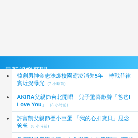
最新娛樂新聞
韓劇男神金志洙爆校園霸凌消失5年 轉戰菲律
賓近況曝光
(7 小時前)
AKIRA父親節台北開唱 兒子驚喜獻聲「爸爸I
Love You」
(8 小時前)
許富凱父親節登小巨蛋 「我的心肝寶貝」思念
爸爸
(8 小時前)