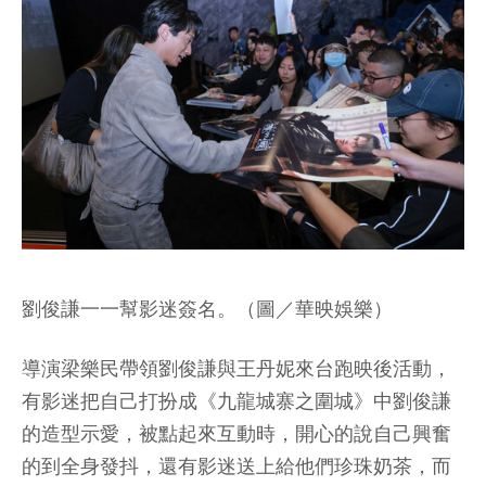
劉俊謙一一幫影迷簽名。（圖／華映娛樂）
導演梁樂民帶領劉俊謙與王丹妮來台跑映後活動，
有影迷把自己打扮成《九龍城寨之圍城》中劉俊謙
的造型示愛，被點起來互動時，開心的說自己興奮
的到全身發抖，還有影迷送上給他們珍珠奶茶，而