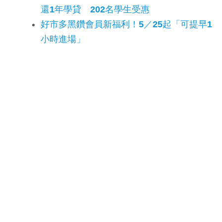
還1年學貸 202名學生受惠
好市多黑鑽會員新福利！5／25起「可提早1
小時進場」