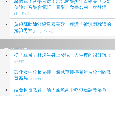
暑假親子音樂首選！台北愛樂少年管樂團《英雄
傳說》音樂會電玩、電影、動畫名曲一次登場
(8 小時前)
黃鐙輝助陣淺堤驚喜高歌 獲讚「被演戲耽誤的
搖滾男神」
(9 小時前)
延伸閱讀
從「豆哥」林炳生身上發現：人生真的很好玩
7
小時前
彰化女中校長交接 陳威亨接棒百年名校開啟教
育新局
8 小時前
結合科技教育 清大國際高中籃球邀請賽落幕
8
小時前
台南遠東香格里拉攜手日本千葉名店
「CROISSANT」 咖哩麵包總冠軍技術首度在