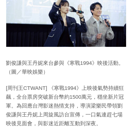
劉俊謙與王丹妮來台參與《寒戰1994》映後活動。
（圖／華映娛樂）
[周刊王CTWANT] 《寒戰1994》上映後氣勢持續狂
飆，全台票房突破新台幣約1500萬元，穩坐新片冠
軍。為回應台灣影迷熱情支持，導演梁樂民帶領劉
俊謙與王丹妮上周旋風訪台宣傳，一口氣連趕七場
映後見面會，與影迷近距離互動到深夜。