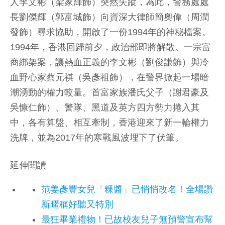
人李文彬（梁家輝飾）突然失蹤，為此，警務處處
長劉傑輝（郭富城飾）向資深大律師簡奧偉（周潤
發飾）尋求協助，開啟了一份1994年的神秘檔案。
1994年，香港回歸前夕，政治部即將解散。一宗富
商綁架案，讓熱血正義的李文彬（劉俊謙飾）與冷
血野心家蔡元祺（吳彥祖飾），在警界掀起一場暗
潮湧動的權力較量。首富家族潘氏父子（謝君豪及
吳慷仁飾）、警隊、黑道及英方四方勢力捲入其
中，各有算盤、相互牽制，香港迎來了新一輪權力
洗牌，並為2017年的寒戰風波埋下了伏筆。
延伸閱讀
范姜彥豐女兒「粿醬」已悄悄改名！全場讚
新暱稱好聽又特別
最狂畢業禮物！已故校友兒子無預警宣布幫