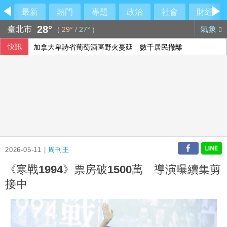
最新
熱門
專題
政治
社會
財經
28°
臺北市
氣象
(
29°
/
27°
)
快訊
加拿大卑詩省葡萄酒區野火蔓延 數千居民撤離
2026-05-11 |
周刊王
《寒戰1994》票房破1500萬 導演曝續集剪
接中