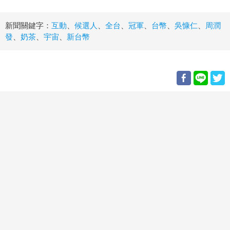
新聞關鍵字：
互動
、
候選人
、
全台
、
冠軍
、
台幣
、
吳慷仁
、
周潤
發
、
奶茶
、
宇宙
、
新台幣