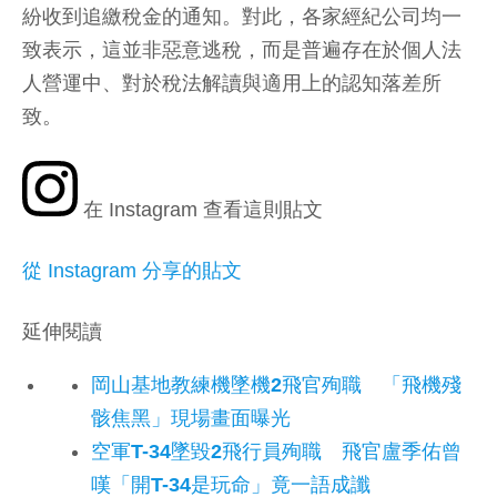
紛收到追繳稅金的通知。對此，各家經紀公司均一
致表示，這並非惡意逃稅，而是普遍存在於個人法
人營運中、對於稅法解讀與適用上的認知落差所
致。
在 Instagram 查看這則貼文
從 Instagram 分享的貼文
延伸閱讀
岡山基地教練機墜機2飛官殉職 「飛機殘
骸焦黑」現場畫面曝光
空軍T-34墜毀2飛行員殉職 飛官盧季佑曾
嘆「開T-34是玩命」竟一語成讖