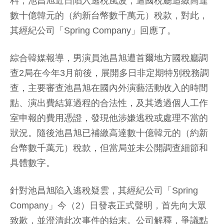
料，池昌旭近日陷入逃稅風波，遭國稅廳追繳高達
數十億韓元的（約新台幣數千萬元）稅款，對此，
其經紀公司「Spring Company」回應了。
綜合韓媒報導，男演員池昌旭遭首爾地方國稅廳調
查2局在今年3月前後，展開多日非定期特別稅務調
查，主要審查池昌旭在國內外演藝活動收入的時間
點、演出費結算過程的合法性，及其透過個人工作
室申報的費用憑證，發現他涉嫌逃稅或處理不當的
狀況。隨後池昌旭已補繳高達數十億韓元的（約新
台幣數千萬元）稅款，但當局並未公開調查細節和
具體數字。
針對池昌旭陷入逃稅疑雲，其經紀公司「Spring
Company」今（2）日發表正式聲明，首先向大眾
致歉，並澄清此次事件的始末。公司解釋，爭議點