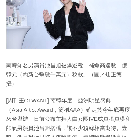
南韓知名男演員池昌旭被爆逃稅，補繳高達數十億
韓元（約新台幣數千萬元）稅款。（圖／焦正德
攝）
[周刊王CTWANT] 南韓年度「亞洲明星盛典」
（Asia Artist Award，簡稱AAA）確定於今年底再度
來台舉辦，日前公布主持人由女團IVE成員張員瑛和
帥氣男演員池昌旭搭檔，讓不少粉絲相當期待。豈