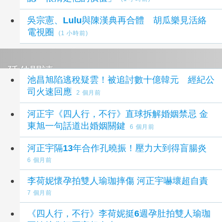
吳宗憲、Lulu與陳漢典再合體 胡瓜樂見活絡
電視圈
(1 小時前)
延伸閱讀
池昌旭陷逃稅疑雲！被追討數十億韓元 經紀公
司火速回應
2 個月前
河正宇《四人行，不行》直球拆解婚姻禁忌 金
東旭一句話道出婚姻關鍵
6 個月前
河正宇隔13年合作孔曉振！壓力大到得盲腸炎
6 個月前
李荷妮懷孕拍雙人瑜珈摔傷 河正宇嚇壞超自責
7 個月前
《四人行，不行》李荷妮挺6週孕肚拍雙人瑜珈