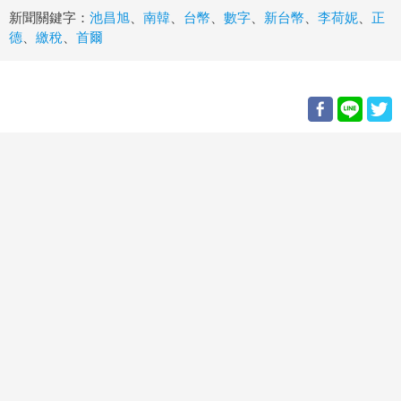
新聞關鍵字：
池昌旭
、
南韓
、
台幣
、
數字
、
新台幣
、
李荷妮
、
正
德
、
繳稅
、
首爾