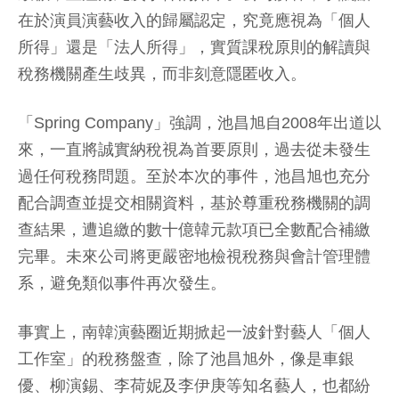
在於演員演藝收入的歸屬認定，究竟應視為「個人
所得」還是「法人所得」，實質課稅原則的解讀與
稅務機關產生歧異，而非刻意隱匿收入。
「Spring Company」強調，池昌旭自2008年出道以
來，一直將誠實納稅視為首要原則，過去從未發生
過任何稅務問題。至於本次的事件，池昌旭也充分
配合調查並提交相關資料，基於尊重稅務機關的調
查結果，遭追繳的數十億韓元款項已全數配合補繳
完畢。未來公司將更嚴密地檢視稅務與會計管理體
系，避免類似事件再次發生。
事實上，南韓演藝圈近期掀起一波針對藝人「個人
工作室」的稅務盤查，除了池昌旭外，像是車銀
優、柳演錫、李荷妮及李伊庚等知名藝人，也都紛