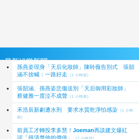
最新娛樂新聞
孫燕姿現身「天后化妝師」陳聆薇告別式 張韶
涵不捨喊：一路好走
(1 小時前)
張韶涵、孫燕姿悲傷送別「天后御用彩妝師」
蔡健雅一度泣不成聲
(1 小時前)
禾浩辰新劇遭水刑 要求水質乾淨怕感染
(1 小時
前)
前員工才轉投李多慧！Joeman再談建文爆紅
認「很清楚他的價值」
(1 小時前)