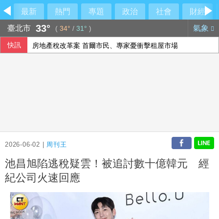
最新
熱門
專題
政治
社會
財經
33°
臺北市
氣象
(
34°
/
31°
)
快訊
房地產稅改革案 首爾市民、專家憂衝擊租屋市場
藍批台糖成毒油事件破口 質疑「綠友友」掌權籲卓榮泰、石
重賞蔣萬安耳光？台北人認725凱道不成功
《災害防救法》修法拍板增列海嘯、堰塞湖 各機關須設「災
2026-06-02 |
周刊王
池昌旭陷逃稅疑雲！被追討數十億韓元 經
紀公司火速回應