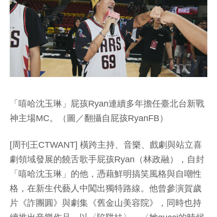
「嘻哈沈玉琳」屁孩Ryan連續多年擔任臺北台新戰
神主場MC。（圖／翻攝自屁孩RyanFB）
[周刊王CTWANT] 橫跨主持、音樂、戲劇與站立喜
劇領域發展的饒舌歌手屁孩Ryan（林政融），自封
「嘻哈沈玉琳」的他，憑藉鮮明搞笑風格與自嘲性
格，在新生代藝人中闖出獨特路線。他曾參演賀歲
片《詐團圓》與劇集《舊金山美容院》，同時也持