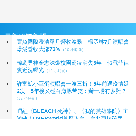
最新娛樂新聞
寬魚國際澄清單月營收波動 楊丞琳7月演唱會
爆滿營收大漲73%
(10 小時前)
韓劇男神金志洙爆校園霸凌消失5年 轉戰菲律
賓近況曝光
(11 小時前)
許富凱小巨蛋演唱會一波三折！5年前遇疫情延
2次 5年後又碰白海豚苦笑：辦一場有多難？
(12 小時前)
唱紅《BLEACH 死神》、《我的英雄學院》主
題曲！UVERworld首度攻台 台北專場確定
(12 小時前)