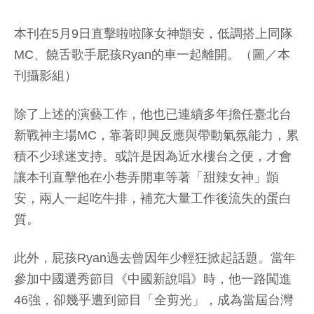
本刊在5月9日直擊啦啦隊女神顗安，低調搭上同隊
MC、饒舌歌手屁孩Ryan的車一起離開。（圖／本
刊攝影組）
除了上述的演藝工作，他也已連續多年擔任臺北台
新戰神主場MC，靠著即興反應與帶動氣氛能力，累
積不少球迷支持。或許是因為近水樓台之便，才會
讓本刊直擊他在小巷弄開車等著「甜辣女神」顗
安，兩人一起吃牛排，補充大量工作後流失的蛋白
質。
此外，屁孩Ryan過去曾因年少輕狂掀起話題。當年
參加中國選秀節目《中國新說唱》時，他一路闖進
46強，卻幾乎遭到節目「全剪光」，成為當屆台灣