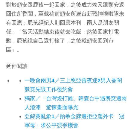
對於顗安跟屁孩一起回家，之後成力煥又跟顗安返
回住所香閨，至截稿前顗安所屬台新戰神啦啦隊未
有回應；屁孩經紀人則回應本刊，兩人是朋友關
係，「當天活動結束後就去吃飯，然後回家打電
動，屁孩說自己還打輸了，之後載顗安回到市
區」。
延伸閱讀
一晚會兩男4／三上悠亞曾夜迎2男入香閨
熊霓先談工作後約會
獨家／「台灣燒打雞」韓森台中遇襲突遭兩
人潑漆 驚悚畫面曝光
亞錦賽亂象1／跆拳金牌遭拒亞運外卡 冠
軍母：求公平競爭機會