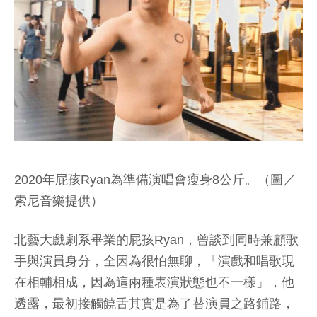
2020年屁孩Ryan為準備演唱會瘦身8公斤。（圖／
索尼音樂提供）
北藝大戲劇系畢業的屁孩Ryan，曾談到同時兼顧歌
手與演員身分，全因為很怕無聊，「演戲和唱歌現
在相輔相成，因為這兩種表演狀態也不一樣」，他
透露，最初接觸饒舌其實是為了替演員之路鋪路，