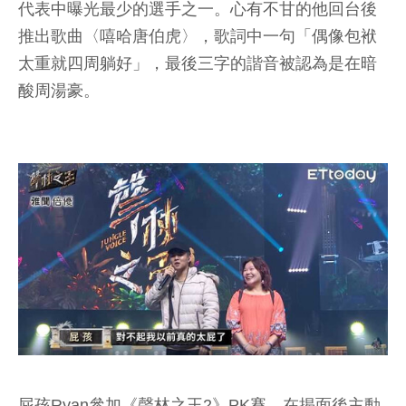
代表中曝光最少的選手之一。心有不甘的他回台後
推出歌曲〈嘻哈唐伯虎〉，歌詞中一句「偶像包袱
太重就四周躺好」，最後三字的諧音被認為是在暗
酸周湯豪。
屁孩Ryan參加《聲林之王2》PK賽，在揭面後主動