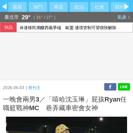
最新
熱門
專題
政治
社會
財經
29°
臺北市
氣象
(
31°
/
27°
)
快訊
休達移民潮釀西義爭端 歐盟:邊境管制可望很快解除
韓國瑜私下模樣曝光！自駕舊三菱出遊掀熱議
北市女住家產子夭折 檢警將相驗釐清死因
2026-06-03 |
周刊王
一晚會兩男3／「嘻哈沈玉琳」屁孩Ryan任
職籃戰神MC 巷弄藏車密會女神