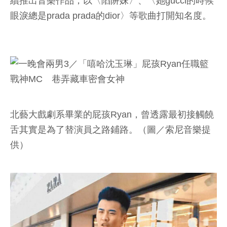
續推出音樂作品，以〈陷阱妹〉、〈她gucci的時候
眼淚總是prada prada的dior〉等歌曲打開知名度。
北藝大戲劇系畢業的屁孩Ryan，曾透露最初接觸饒
舌其實是為了替演員之路鋪路。（圖／索尼音樂提
供）