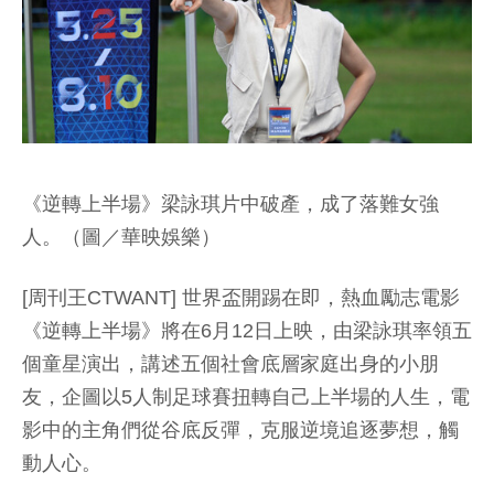
《逆轉上半場》梁詠琪片中破產，成了落難女強
人。（圖／華映娛樂）
[周刊王CTWANT] 世界盃開踢在即，熱血勵志電影
《逆轉上半場》將在6月12日上映，由梁詠琪率領五
個童星演出，講述五個社會底層家庭出身的小朋
友，企圖以5人制足球賽扭轉自己上半場的人生，電
影中的主角們從谷底反彈，克服逆境追逐夢想，觸
動人心。