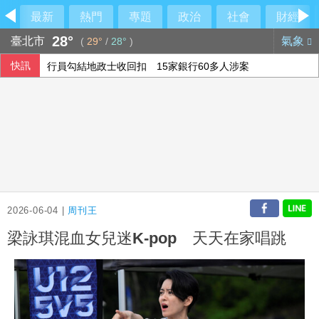
最新
熱門
專題
政治
社會
財經
28°
臺北市
氣象
(
29°
/
28°
)
快訊
行員勾結地政士收回扣 15家銀行60多人涉案
6月國銀放款單月新高 個人貸款暴增2575億
民俗月不怕阿飄作祟 6張神明卡護佑平安
美參院通過對俄制裁案 川普可課俄商品最高500%關稅
2026-06-04 |
周刊王
梁詠琪混血女兒迷K-pop 天天在家唱跳