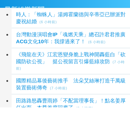
最新娛樂新聞
時人：「蜘蛛人」湯姆霍蘭德與辛蒂亞已辦派對
慶祝結婚
(6 小時前)
台灣動漫演唱會IP「魂燃天乘」總召許君君推廣
ACG文化10年：我撐過來了！
(6 小時前)
《飛龍在天》江宏恩變身脆上戰神開轟藍白「砍
國防砍公視」 挺公視留言引爆藍綠攻防
(7 小時
前)
國際精品幕後藝術推手 法朵艾絲琳打造千萬級
裝置藝術傳奇
(7 小時前)
田路路怒轟曹雨婷「不配當理事長」！點名姜厚
任出面 本尊首度回應了
(9 小時前)