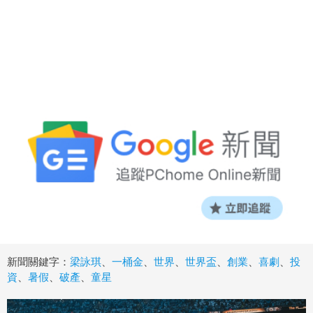
新聞關鍵字：
梁詠琪
、
一桶金
、
世界
、
世界盃
、
創業
、
喜劇
、
投
資
、
暑假
、
破產
、
童星