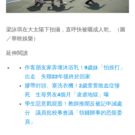
梁詠琪在大太陽下拍攝，直呼快被曬成人乾。（圖
／華映娛樂）
延伸閱讀
作客朋友家弄壞沐浴乳！9歲妹「怕挨打」
出走 失聯22年後終於回家
膠帶封頭、塞洗衣機！2歲萱萱敗血症慘
死 生母男友4個月「凌虐地獄」曝
學生惡意戳屁股！教師推開反被記申誡處
分 議員批校事會議「領錢辦事的恐龍委
員」