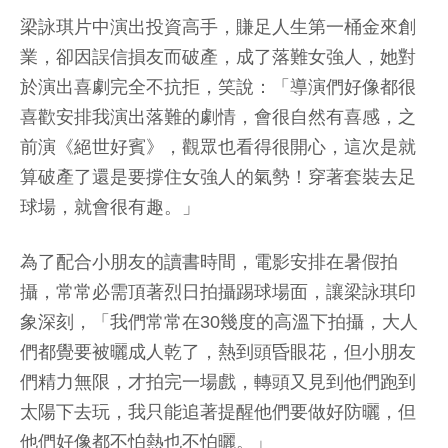
梁詠琪片中演出投資高手，賺足人生第一桶金來創
業，卻因誤信損友而破產，成了落難女強人，她對
於演出喜劇完全不抗拒，笑說：「導演們好像都很
喜歡安排我演出落難的劇情，會很自然有喜感，之
前演《絕世好賓》，觀眾也看得很開心，這次是就
算破產了還是要撐住女強人的氣勢！穿著套裝去足
球場，就會很有趣。」
為了配合小朋友的讀書時間，電影安排在暑假拍
攝，常常必需頂著烈日拍攝踢球場面，讓梁詠琪印
象深刻，「我們常常在30幾度的高溫下拍攝，大人
們都覺要被曬成人乾了，熱到頭昏眼花，但小朋友
們精力無限，才拍完一場戲，轉頭又見到他們跑到
太陽下去玩，我只能追著提醒他們要做好防曬，但
他們好像都不怕熱也不怕曬。」