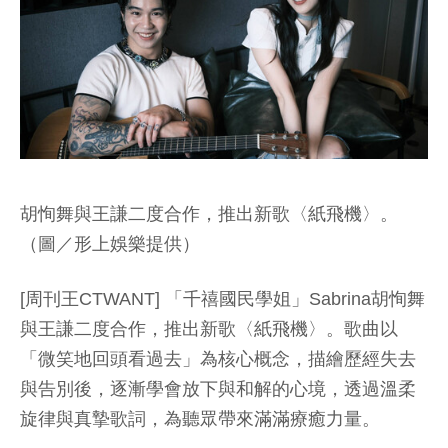
胡恂舞與王謙二度合作，推出新歌〈紙飛機〉。
（圖／形上娛樂提供）
[周刊王CTWANT] 「千禧國民學姐」Sabrina胡恂舞
與王謙二度合作，推出新歌〈紙飛機〉。歌曲以
「微笑地回頭看過去」為核心概念，描繪歷經失去
與告別後，逐漸學會放下與和解的心境，透過溫柔
旋律與真摯歌詞，為聽眾帶來滿滿療癒力量。