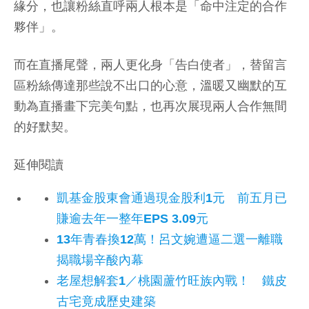
緣分，也讓粉絲直呼兩人根本是「命中注定的合作
夥伴」。
而在直播尾聲，兩人更化身「告白使者」，替留言
區粉絲傳達那些說不出口的心意，溫暖又幽默的互
動為直播畫下完美句點，也再次展現兩人合作無間
的好默契。
延伸閱讀
凱基金股東會通過現金股利1元 前五月已
賺逾去年一整年EPS 3.09元
13年青春換12萬！呂文婉遭逼二選一離職
揭職場辛酸內幕
老屋想解套1／桃園蘆竹旺族內戰！ 鐵皮
古宅竟成歷史建築