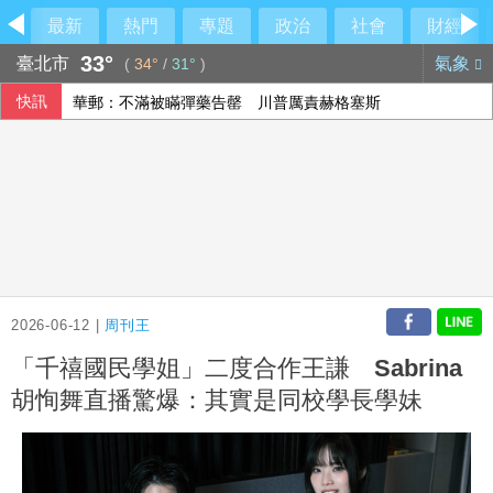
最新
熱門
專題
政治
社會
財經
33°
臺北市
氣象
(
34°
/
31°
)
快訊
華郵：不滿被瞞彈藥告罄 川普厲責赫格塞斯
台股開低震盪 股王股后撐盤盤中再現「雙萬金」
熊本地震災區加緊防颱 搶修堤防、醫療船暫停服務
今是關聖帝君聖誕 李四川曝辦公室的關公像是「侯友宜親傳
2026-06-12 |
周刊王
「千禧國民學姐」二度合作王謙 Sabrina
胡恂舞直播驚爆：其實是同校學長學妹