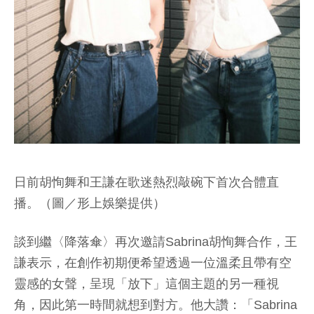
日前胡恂舞和王謙在歌迷熱烈敲碗下首次合體直
播。（圖／形上娛樂提供）
談到繼〈降落傘〉再次邀請Sabrina胡恂舞合作，王
謙表示，在創作初期便希望透過一位溫柔且帶有空
靈感的女聲，呈現「放下」這個主題的另一種視
角，因此第一時間就想到對方。他大讚：「Sabrina