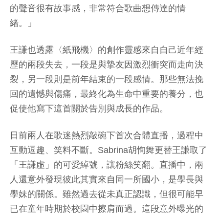
的聲音很有故事感，非常符合歌曲想傳達的情
緒。」
王謙也透露〈紙飛機〉的創作靈感來自自己近年經
歷的兩段失去，一段是與摯友因激烈衝突而走向決
裂，另一段則是前年結束的一段感情。那些無法挽
回的遺憾與傷痛，最終化為生命中重要的養分，也
促使他寫下這首關於告別與成長的作品。
日前兩人在歌迷熱烈敲碗下首次合體直播，過程中
互動逗趣、笑料不斷。Sabrina胡恂舞更替王謙取了
「王謙虛」的可愛綽號，讓粉絲笑翻。直播中，兩
人還意外發現彼此其實來自同一所國小，是學長與
學妹的關係。雖然過去從未真正認識，但很可能早
已在童年時期於校園中擦肩而過。這段意外曝光的