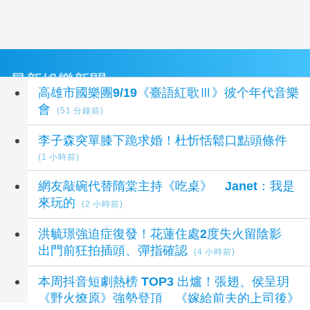
最新娛樂新聞
高雄市國樂團9/19《臺語紅歌Ⅲ》彼个年代音樂
會
(51 分鐘前)
李子森突單膝下跪求婚！杜忻恬鬆口點頭條件
(1 小時前)
網友敲碗代替隋棠主持《吃桌》 Janet：我是
來玩的
(2 小時前)
洪毓璟強迫症復發！花蓮住處2度失火留陰影
出門前狂拍插頭、彈指確認
(4 小時前)
本周抖音短劇熱榜 TOP3 出爐！張翅、侯呈玥
《野火燎原》強勢登頂 《嫁給前夫的上司後》