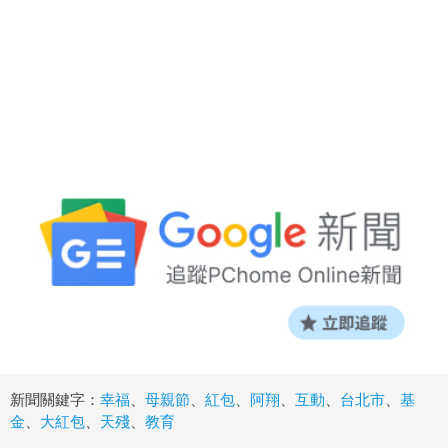
新聞關鍵字：
幸福
、
母親節
、
紅包
、
阿翔
、
互動
、
台北市
、
基
金
、
大紅包
、
天殘
、
教育