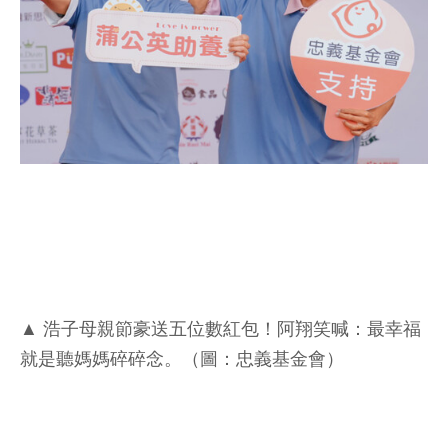
▲ 浩子母親節豪送五位數紅包！阿翔笑喊：最幸福
就是聽媽媽碎碎念。（圖：忠義基金會）