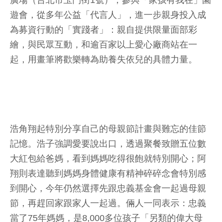
廣場（台北市玉門街1號），參與「家孩有我在」園
遊會，從多年公益「代言人」，進一步親身投入成
為募資行動的「實踐者」：親自提供限量面部彩
繪，與民眾互動，和逾百家以上愛心廠商站在一
起，用畫筆將歡樂轉為助養失依兒的具體力量。
浩角翔起特別分享自己的母親節計畫與難忘的佳節
記憶。浩子強調愛要說出口，透過聚餐致贈五位數
大紅包給爸媽，看到媽媽吃得很飽就特別開心；阿
翔則表達聽到媽媽身體健康有精神碎碎念會特別感
到開心，今年仍然選擇先跟忠義基金會一起過母親
節，再趕回家跟家人一起過。倆人一同表示：忠義
當了75年媽媽，是8,000多位孩子「另類的偉大母