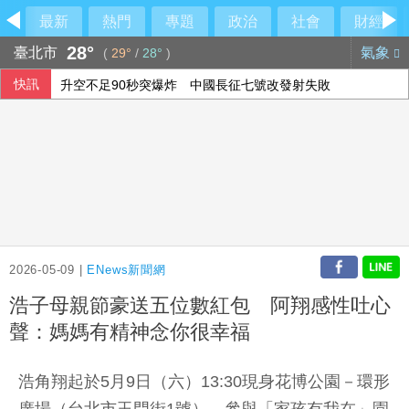
最新
熱門
專題
政治
社會
財經
28°
臺北市
氣象
(
29°
/
28°
)
快訊
升空不足90秒突爆炸 中國長征七號改發射失敗
2026-05-09 |
ENews新聞網
浩子母親節豪送五位數紅包 阿翔感性吐心
聲：媽媽有精神念你很幸福
浩角翔起於5月9日（六）13:30現身花博公園－環形