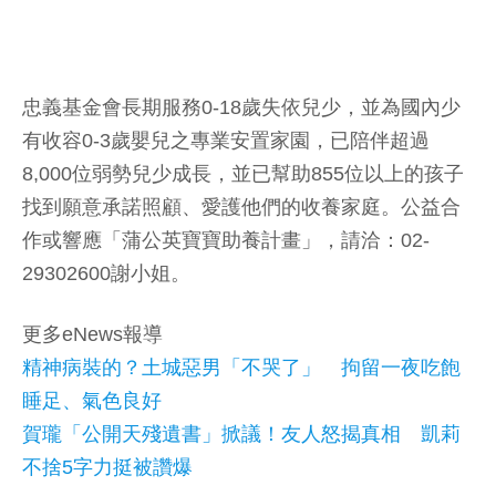
忠義基金會長期服務0-18歲失依兒少，並為國內少
有收容0-3歲嬰兒之專業安置家園，已陪伴超過
8,000位弱勢兒少成長，並已幫助855位以上的孩子
找到願意承諾照顧、愛護他們的收養家庭。公益合
作或響應「蒲公英寶寶助養計畫」，請洽：02-
29302600謝小姐。
更多eNews報導
精神病裝的？土城惡男「不哭了」 拘留一夜吃飽
睡足、氣色良好
賀瓏「公開天殘遺書」掀議！友人怒揭真相 凱莉
不捨5字力挺被讚爆