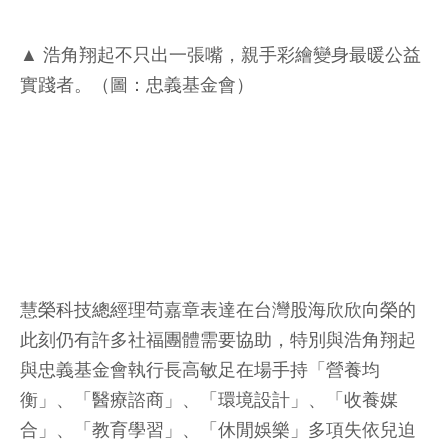
▲ 浩角翔起不只出一張嘴，親手彩繪變身最暖公益
實踐者。（圖：忠義基金會）
慧榮科技總經理茍嘉章表達在台灣股海欣欣向榮的
此刻仍有許多社福團體需要協助，特別與浩角翔起
與忠義基金會執行長高敏足在場手持「營養均
衡」、「醫療諮商」、「環境設計」、「收養媒
合」、「教育學習」、「休閒娛樂」多項失依兒迫