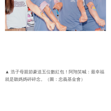
▲ 浩子母親節豪送五位數紅包！阿翔笑喊：最幸福
就是聽媽媽碎碎念。（圖：忠義基金會）