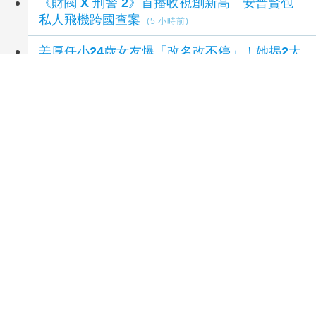
《財閥 X 刑警 2》首播收視創新高 安普賢包
私人飛機跨國查案
(5 小時前)
姜厚任小24歲女友爆「改名改不停」！她揭2大
問題：在期待他什麼？
(5 小時前)
16年歲月全寫在女兒身上？ 鍾麗緹林志穎今
昔照掀凍齡熱議
(5 小時前)
夏和熙練 HYROX 雙手磨滿繭 笑曝拍戲不能
拍手部特寫
(5 小時前)
奧德賽全球票房破11億美元 成諾蘭生涯最賣
座電影
(6 小時前)
延伸閱讀
嘉義榮服處感謝中華佛教善緣慈善會關慰百歲榮
民眷
6 小時前