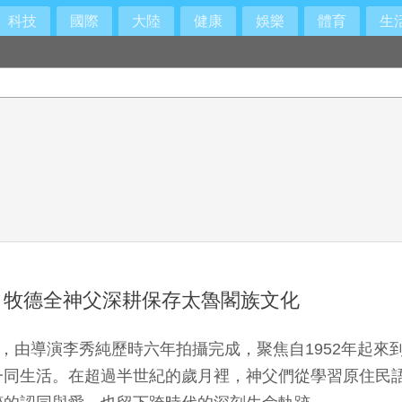
科技
國際
大陸
健康
娛樂
體育
生
 牧德全神父深耕保存太魯閣族文化
映，由導演李秀純歷時六年拍攝完成，聚焦自1952年起
一同生活。在超過半世紀的歲月裡，神父們從學習原住民