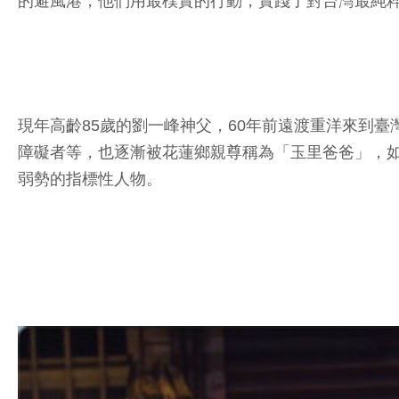
的避風港，他們用最樸實的行動，實踐了對台灣最純
現年高齡85歲的劉一峰神父，60年前遠渡重洋來到
障礙者等，也逐漸被花蓮鄉親尊稱為「玉里爸爸」，
弱勢的指標性人物。