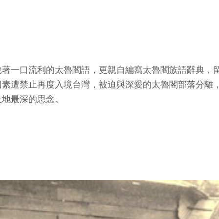
著一口流利的太魯閣語，更親自編寫太魯閣族語辭典，留
因素遭禁止再度入境台灣，被迫與深愛的太魯閣部落分離
土地最深的思念。