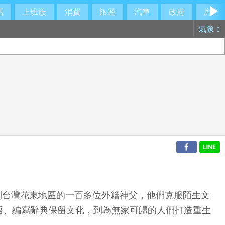
活
上班族
消費
旅遊
汽車
政府
房產
氣象
來到台灣花東地區的一百多位外籍神父，他們克服陌生文
語、編寫辭典保留文化，到為無家可歸的人們打造重生