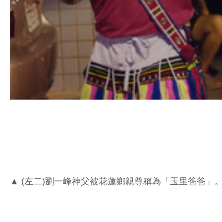
▲ (左二)劉一峰神父被花蓮鄉親尊稱為「玉里爸爸」