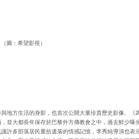
。（圖：希望影視）
與地方生活的身影，也首次公開大量珍貴歷史影像。《為
攝，並大都長年保存於巴黎外方傳教會之中，過去鮮少曝
也讓許多部落居民重拾遺落的情感記憶，李秀純導演也表