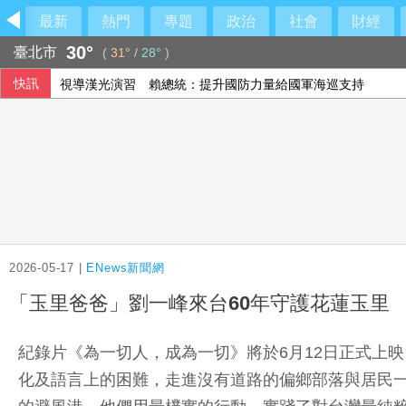
最新
熱門
專題
政治
社會
財經
30°
臺北市
(
31°
/
28°
)
視導漢光演習 賴總統：提升國防力量給國軍海巡支持
快訊
NBA灰熊前鋒克拉克死因出爐 法醫認定毒品意外
美伊戰火下沙土巴3國簽防禦協定 背後意涵一次看
北市有望停班停課？蔣萬安：暴風圈逐漸減小
2026-05-17 |
ENews新聞網
「玉里爸爸」劉一峰來台60年守護花蓮玉里
紀錄片《為一切人，成為一切》將於6月12日正式上
化及語言上的困難，走進沒有道路的偏鄉部落與居民