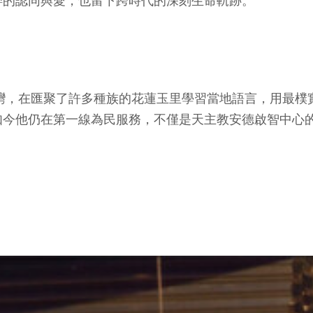
粹的認同與愛，也留下跨時代的深刻生命軌跡。
臺灣，在匯聚了許多種族的花蓮玉里學習當地語言，用最
如今他仍在第一線為民服務，不僅是天主教安德啟智中心