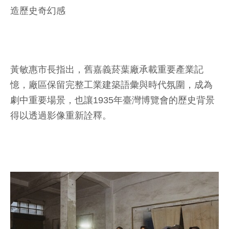
造歷史奇幻感
黃敏惠市長指出，舊嘉義菸葉廠承載重要產業記
憶，廠區保留完整工業建築語彙與時代氛圍，成為
劇中重要場景，也讓1935年臺灣博覽會的歷史背景
得以透過影像重新詮釋。