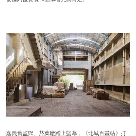
嘉義舊監獄、菸葉廠躍上螢幕，《北城百畫帖》打