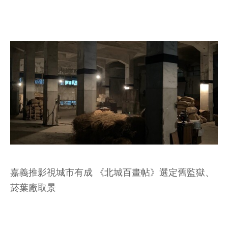
嘉義推影視城市有成 《北城百畫帖》選定舊監獄、
菸葉廠取景