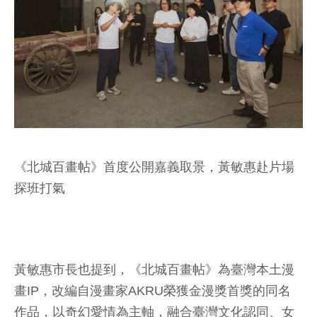
《北城百畫帖》首度公開嘉義取景，黃敏惠赴片場
探班打氣
黃敏惠市長也提到，《北城百畫帖》為臺灣本土漫
畫IP，改編自漫畫家AKRU榮獲金漫獎首獎的同名
作品，以奇幻愛情為主軸，融合臺灣文化認同、女