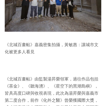
《北城百畫帖》嘉義密集拍攝，黃敏惠：讓城市文
化被更多人看見
《北城百畫帖》由監製湯昇榮領軍，過往作品包括
《茶金》、《聽海湧》、《星空下的黑潮島嶼》，
皆具高度口碑與收視表現，此次為湯昇榮與嘉義市
第二度合作，前作《化外之醫》曾榮獲國際大獎，