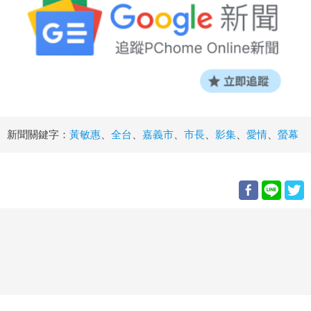
新聞關鍵字：
黃敏惠
、
全台
、
嘉義市
、
市長
、
影集
、
愛情
、
螢幕