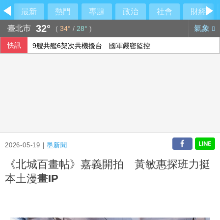
最新
熱門
專題
政治
社會
財經
32°
臺北市
氣象
(
34°
/
28°
)
快訊
9艘共艦6架次共機擾台 國軍嚴密監控
侯友宜交棒一尊關公給李四川 背後故事曝光
東發號慘被出征「塗掉簽名」 沈伯洋贊成
台股早盤一度跌近300點、台積電跌25元
2026-05-19 |
墨新聞
《北城百畫帖》嘉義開拍 黃敏惠探班力挺
本土漫畫IP