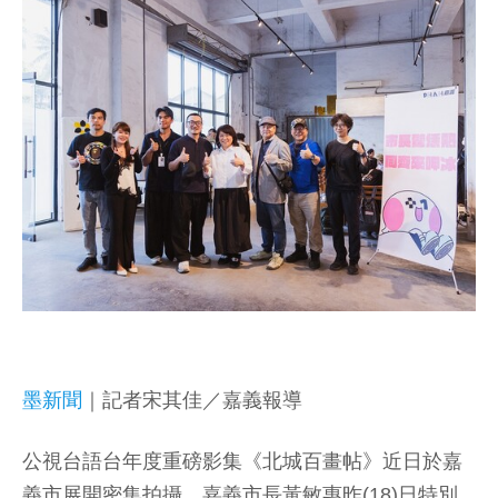
墨新聞
｜記者宋其佳／嘉義報導
公視台語台年度重磅影集《北城百畫帖》近日於嘉
義市展開密集拍攝，嘉義市長黃敏惠昨(18)日特別