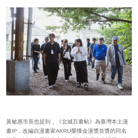
黃敏惠市長也提到，《北城百畫帖》為臺灣本土漫
畫IP，改編自漫畫家AKRU榮獲金漫獎首獎的同名