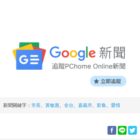
新聞關鍵字：
市長
、
黃敏惠
、
全台
、
嘉義市
、
影集
、
愛情