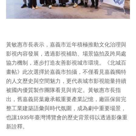
黃敏惠市長表示，嘉義市近年積極推動文化治理與
影視內容發展，透過影視補助、場景協拍及跨局處
協力機制，逐步打造友善影視城市環境。《北城百
畫帖》此次選擇於嘉義市拍攝，不僅看見嘉義獨特
的人文歷史與空間魅力，更代表城市影視能量持續
被國內優質製作團隊看見與肯定。黃敏惠市長指
出，舊嘉義菸葉廠承載重要產業記憶，廠區保留完
整工業建築語彙與時代氛圍，成為劇中重要場景，
也讓1935年臺灣博覽會的歷史背景得以透過影像重
新詮釋。