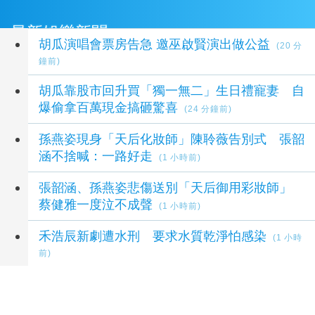
最新娛樂新聞
胡瓜演唱會票房告急 邀巫啟賢演出做公益
(20 分
鐘前)
胡瓜靠股市回升買「獨一無二」生日禮寵妻 自
爆偷拿百萬現金搞砸驚喜
(24 分鐘前)
孫燕姿現身「天后化妝師」陳聆薇告別式 張韶
涵不捨喊：一路好走
(1 小時前)
張韶涵、孫燕姿悲傷送別「天后御用彩妝師」
蔡健雅一度泣不成聲
(1 小時前)
禾浩辰新劇遭水刑 要求水質乾淨怕感染
(1 小時
前)
延伸閱讀