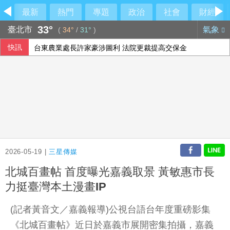
最新
熱門
專題
政治
社會
財經
33°
臺北市
氣象
(
34°
/
31°
)
快訊
台東農業處長許家豪涉圖利 法院更裁提高交保金
《災害防救法》修法拍板增列海嘯、堰塞湖 各機關須設「災
重賞蔣萬安耳光？台北人認725凱道不成功
房地產稅改革案 首爾市民、專家憂衝擊租屋市場
2026-05-19 |
三星傳媒
北城百畫帖 首度曝光嘉義取景 黃敏惠市長
力挺臺灣本土漫畫IP
(記者黃音文／嘉義報導)公視台語台年度重磅影集
《北城百畫帖》近日於嘉義市展開密集拍攝，嘉義