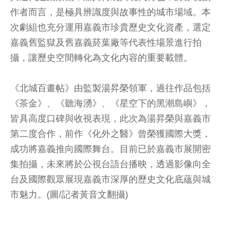
作者而言，是極具辨識度與故事性的城市場域。本
次劇組也充分運用嘉義市珍貴歷史文化資產，選定
嘉義舊監獄及舊嘉義菸葉廠等代表性場景進行拍
攝，讓歷史空間轉化為文化內容的重要載體。
《北城百畫帖》由監製湯昇榮領軍，過往作品包括
《茶金》、《聽海湧》、《星空下的黑潮島嶼》，
皆具高度口碑與收視表現，此次為湯昇榮與嘉義市
第二度合作，前作《化外之醫》曾榮獲國際大獎，
成功將嘉義推向國際舞台。目前已於嘉義市展開密
集拍攝，未來將於公視台語台播映，透過影像向全
台及國際觀眾展現嘉義市深厚的歷史文化底蘊與城
市魅力。(圖/記者黃音文翻攝)