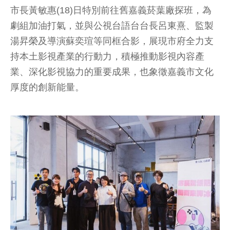
市長黃敏惠(18)日特別前往舊嘉義菸葉廠探班，為
劇組加油打氣，並與公視台語台台長呂東熹、監製
湯昇榮及導演蘇奕瑄等同框合影，展現市府全力支
持本土影視產業的行動力，積極推動影視內容產
業、深化影視協力的重要成果，也象徵嘉義市文化
厚度的創新能量。