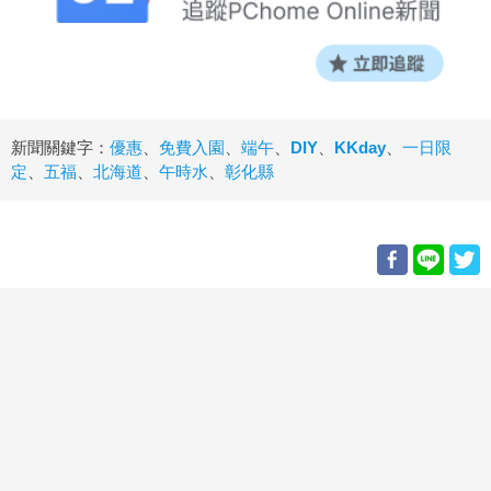
新聞關鍵字：
優惠
、
免費入園
、
端午
、
DIY
、
KKday
、
一日限
定
、
五福
、
北海道
、
午時水
、
彰化縣