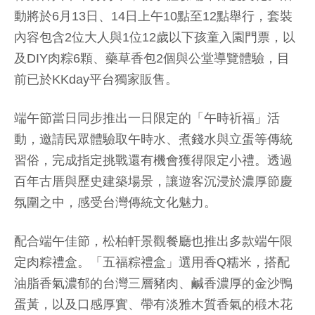
動將於6月13日、14日上午10點至12點舉行，套裝
內容包含2位大人與1位12歲以下孩童入園門票，以
及DIY肉粽6顆、藥草香包2個與公堂導覽體驗，目
前已於KKday平台獨家販售。
端午節當日同步推出一日限定的「午時祈福」活
動，邀請民眾體驗取午時水、煮錢水與立蛋等傳統
習俗，完成指定挑戰還有機會獲得限定小禮。透過
百年古厝與歷史建築場景，讓遊客沉浸於濃厚節慶
氛圍之中，感受台灣傳統文化魅力。
配合端午佳節，松柏軒景觀餐廳也推出多款端午限
定肉粽禮盒。「五福粽禮盒」選用香Q糯米，搭配
油脂香氣濃郁的台灣三層豬肉、鹹香濃厚的金沙鴨
蛋黃，以及口感厚實、帶有淡雅木質香氣的椴木花