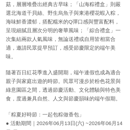
菇，層層堆疊出經典古早味；「山海粽禮盒」則嚴
選北海道干貝絲、野生烏魚子與東港櫻花蝦入粽，
海味鮮香濃郁，搭配糯米的Q彈口感與豐富配料，
呈現細膩且層次分明的奢華風味；「綜合禮盒」一
次集結兩款人氣風味，無論送禮或自用皆相當合
適，邀請民眾提早預訂，感受節慶限定的端午美
味。
隨著百日紅花季進入盛開期，端午連假也成為適合
親子與家庭出遊的時節。民眾可漫步於粉色花景與
綠意園區之間，透過節慶活動、文化體驗與特色美
食，度過兼具自然、人文與節慶韻味的端午假期。
「粽夏好時節：一起包粽做香包」
● 活動期間｜2026年06月13日(六) ~2026年06月14