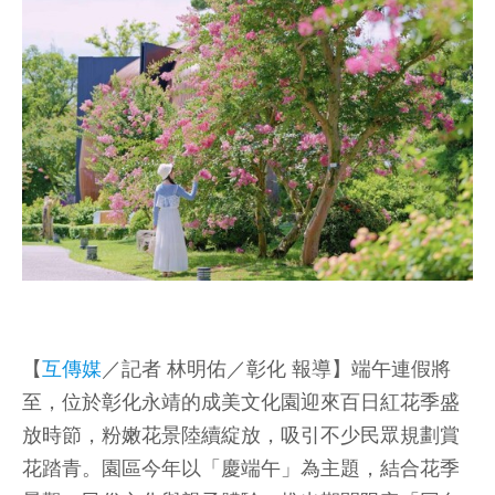
【
互傳媒
／記者 林明佑／彰化 報導】端午連假將
至，位於彰化永靖的成美文化園迎來百日紅花季盛
放時節，粉嫩花景陸續綻放，吸引不少民眾規劃賞
花踏青。園區今年以「慶端午」為主題，結合花季