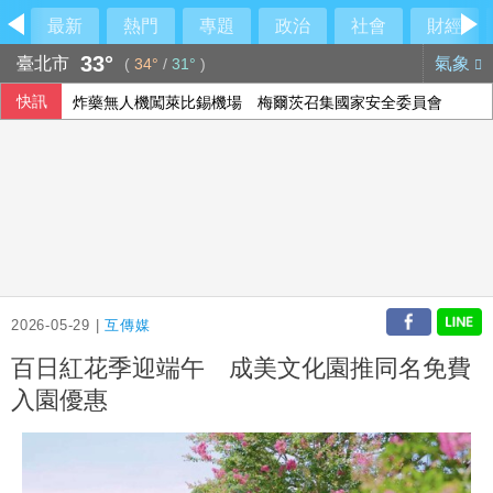
最新
熱門
專題
政治
社會
財經
33°
臺北市
氣象
(
34°
/
31°
)
快訊
炸藥無人機闖萊比錫機場 梅爾茨召集國家安全委員會
地震衝擊九州觀光 熊本旅宿業4天損失1.8億元
中國雲南民眾火把節發生意外 16人燒傷
直擊／漢光採訪遇白海豚亂流！松機暴雨曝
2026-05-29 |
互傳媒
百日紅花季迎端午 成美文化園推同名免費
入園優惠