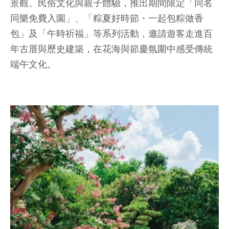
景觀、民俗文化與親子體驗，推出期間限定「同名
同樂免費入園」、「粽夏好時節・一起包粽做香
包」及「午時祈福」等系列活動，邀請遊客走進百
年古厝與歷史建築，在花海與節慶氛圍中感受傳統
端午文化。