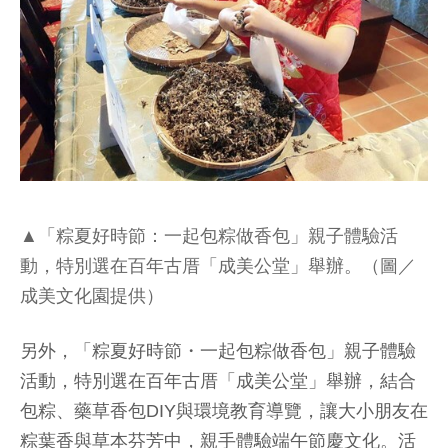
▲「粽夏好時節：一起包粽做香包」親子體驗活
動，特別選在百年古厝「成美公堂」舉辦。（圖／
成美文化園提供）
另外，「粽夏好時節・一起包粽做香包」親子體驗
活動，特別選在百年古厝「成美公堂」舉辦，結合
包粽、藥草香包DIY與環境教育導覽，讓大小朋友在
粽葉香與草本芬芳中，親手體驗端午節慶文化。活