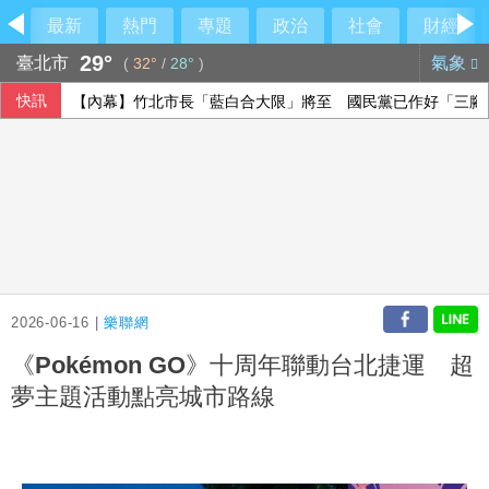
最新
熱門
專題
政治
社會
財經
29°
臺北市
氣象
(
32°
/
28°
)
快訊
【內幕】竹北市長「藍白合大限」將至 國民黨已作好「三腳
黃光芹專訪沈伯洋稱「徐巧芯說你很好相處」 引發爭議後發
美升息預期降溫 新台幣量縮升值收32.231元
中職雄鷹簽下永田颯太郎 12日加盟儀式公布合約
2026-06-16 |
樂聯網
《Pokémon GO》十周年聯動台北捷運 超
夢主題活動點亮城市路線