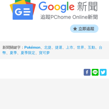
新聞關鍵字：
Pokémon
、
北捷
、
捷運
、
上市
、
世界
、
互動
、
台
幣
、
夏季
、
夏季限定
、
寶可夢