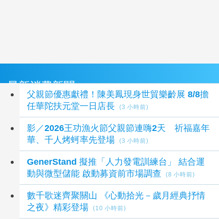
最新消費新聞
父親節優惠獻禮！陳美鳳現身世貿樂齡展 8/8擔
任華陀扶元堂一日店長
(3 小時前)
影／2026王功漁火節父親節連嗨2天 祈福嘉年
華、千人烤蚵率先登場
(3 小時前)
GenerStand 擬推「人力發電訓練台」 結合運
動與微型儲能 啟動募資前市場調查
(8 小時前)
數千歌迷齊聚關山 《心動拾光－歲月經典抒情
之夜》精彩登場
(10 小時前)