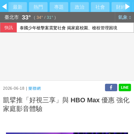
最新
熱門
專題
政治
社會
財經
33°
臺北市
氣象
(
34°
/
31°
)
快訊
泰國少年槍擊案震驚社會 揭家庭校園、槍枝管理困境
美參院50票對49票通過 川普前私人律師真除司法部長
中油：10日起汽柴油價格不調整 95無鉛維持32元
五角大廈將投資4億美元 助澳洲開發稀土礦物
2026-06-18 |
樂聯網
凱擘推「好視三享」與 HBO Max 優惠 強化
家庭影音體驗