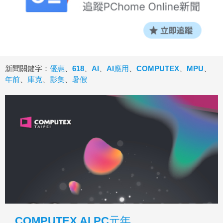
新聞關鍵字：
優惠
、
618
、
AI
、
AI應用
、
COMPUTEX
、
MPU
、
年前
、
庫克
、
影集
、
暑假
COMPUTEX AI PC元年