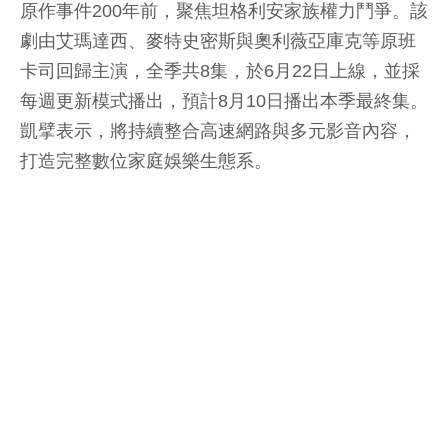
原作事件200年前，聚焦坦格利安家族權力鬥爭。該
劇由艾瑪達西、麥特史密斯與奧利薇亞庫克等原班
卡司回歸主演，全季共8集，於6月22日上線，並採
每週更新模式播出，預計8月10日播出本季最終集。
凱擘表示，將持續整合高速網路與多元影音內容，
打造完整數位家庭娛樂生態系。