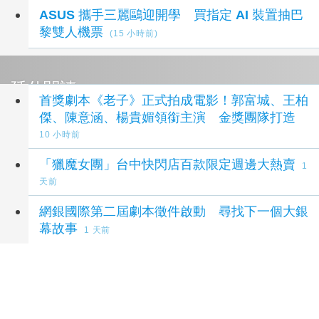
ASUS 攜手三麗鷗迎開學 買指定 AI 裝置抽巴
黎雙人機票
(15 小時前)
延伸閱讀
首獎劇本《老子》正式拍成電影！郭富城、王柏
傑、陳意涵、楊貴媚領銜主演 金獎團隊打造
10 小時前
「獵魔女團」台中快閃店百款限定週邊大熱賣
1
天前
網銀國際第二屆劇本徵件啟動 尋找下一個大銀
幕故事
1 天前
騙慈濟10億！同業揶揄她「勤做1事」：楷模
1
天前
他把每天拍的一張照片，變成改變人生的機會
1