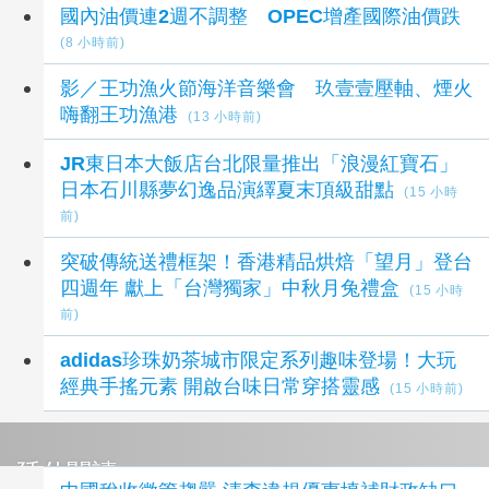
國內油價連2週不調整 OPEC增產國際油價跌
(8 小時前)
影／王功漁火節海洋音樂會 玖壹壹壓軸、煙火
嗨翻王功漁港
(13 小時前)
JR東日本大飯店台北限量推出「浪漫紅寶石」
日本石川縣夢幻逸品演繹夏末頂級甜點
(15 小時
前)
突破傳統送禮框架！香港精品烘焙「望月」登台
四週年 獻上「台灣獨家」中秋月兔禮盒
(15 小時
前)
adidas珍珠奶茶城市限定系列趣味登場！大玩
經典手搖元素 開啟台味日常穿搭靈感
(15 小時前)
延伸閱讀