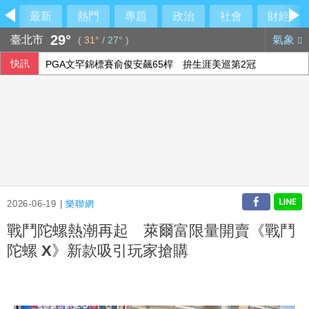
最新
熱門
專題
政治
社會
財經
29°
臺北市
氣象
(
31°
/
27°
)
快訊
PGA文罕錦標賽俞俊安飆65桿 拚生涯美巡第2冠
颱風白海豚環流釀強陣風驟雨 新北92起災情
美參院通過短期撥款法案 避免期中選前政府關門
高雄男酒駕又毒駕 2友人咆哮干擾警執法送辦
2026-06-19 |
樂聯網
戰鬥陀螺熱潮再起 萊爾富限量開賣《戰鬥
陀螺 X》新款吸引玩家搶購