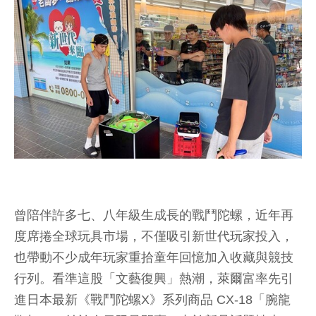
曾陪伴許多七、八年級生成長的戰鬥陀螺，近年再
度席捲全球玩具市場，不僅吸引新世代玩家投入，
也帶動不少成年玩家重拾童年回憶加入收藏與競技
行列。看準這股「文藝復興」熱潮，萊爾富率先引
進日本最新《戰鬥陀螺X》系列商品 CX-18「腕龍