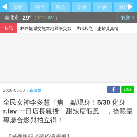
最新
熱門
專題
政治
社會
財經
29°
臺北市
氣象
(
31°
/
28°
)
快訊
林佳龍遞交熊本地震賑災款 片山和之：患難見真情
外野助殺王連霸中 郭天信喊話挑戰生涯百助殺
旅遊市場漸擺脫戰爭干擾 短線日韓強漲、長線回暖
外送工會控訴Uber Eats偷工時 批重疊時間切半算違法
2026-05-30 |
威傳媒
全民女神李多慧「焦」點現身！5/30 化身
r.fav 一日店長親授「甜辣度假風」，搶限量
專屬合影與拍立得！
【威傳媒記者蘇松濤報導】