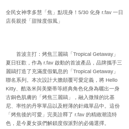
全民女神李多慧「焦」點現身！5/30 化身 r.fav 一日
店長親授「甜辣度假風」
首波主打：烤焦三麗鷗「Tropical Getaway」
夏日狂歡，作為 r.fav 啟動的首波產品，品牌攜手三
麗鷗打造了充滿度假氣息的「Tropical Getaway」
聯名系列。本次設計大膽顛覆可愛定義，將 Hello
Kitty、酷洛米與美樂蒂等經典角色化身為曬出一身
古銅色肌膚的「烤焦三麗鷗」，融入微辣的比基
尼、率性的丹寧單品以及輕薄的針織單品中。這份
「烤焦後的可愛」完美詮釋了 r.fav 的精緻潮流特
色，是今夏女孩們解鎖度假派對的必備選擇。