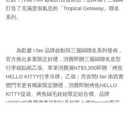
打造了充滿度假氣息的「Tropical Getaway」聯名
系列。
為歡慶 r.fav 品牌啟動與三麗鷗聯名系列發佈，
官方推出多重限定好禮，消費即贈三麗鷗聯名造型
行李箱貼紙乙張、單筆消費滿NT$3,200即贈「烤焦
HELLO KITTY行李吊牌」乙個；而首間r.fav 南西實
體門市更有獨家限定贈禮，消費即附烤焦HELLO
KITTY提袋、烤焦絨毛娃娃限定組合價、品牌
VIP/SVIP專屬優惠福利以及拍照上傳Threads即可
享有品牌IP拍貼機乙次，官方LINE@ 也祭出好友抽
獎：加入 LINE 好友並綁定成功，天天享有一次抽
獎機會，限量大獎包含聯名化妝包與行李吊牌，多