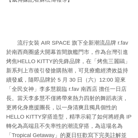
流行女裝 AIR SPACE 旗下全新潮流品牌 r.fav
於南西商圈盛大開幕首間旗艦門市，作為台灣引進
烤焦HELLO KITTY的先鋒品牌，在「烤焦三麗鷗」
新系列上市後引發搶購熱潮，可見療癒經濟效益持
續發威，隨即品牌於 5 月 30 日（六）12:00 迎來
「全民女神」李多慧親臨 r.fav 南西店 擔任一日店
長。當天李多慧不僅將帶來熱力四射的舞蹈表演，
更將化身應援團長，以一身清爽且獨具個性的
HELLO KITTY穿搭造型，精準示範了如何將經典 IP
轉化為高端且不失率性的潮流穿搭，為這場名為
「Tropical Getaway」的夏日狂歡寫下完美註解並