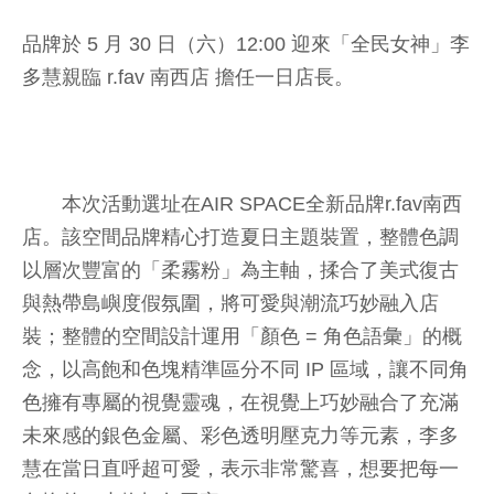
品牌於 5 月 30 日（六）12:00 迎來「全民女神」李
多慧親臨 r.fav 南西店 擔任一日店長。
本次活動選址在AIR SPACE全新品牌r.fav南西
店。該空間品牌精心打造夏日主題裝置，整體色調
以層次豐富的「柔霧粉」為主軸，揉合了美式復古
與熱帶島嶼度假氛圍，將可愛與潮流巧妙融入店
裝；整體的空間設計運用「顏色 = 角色語彙」的概
念，以高飽和色塊精準區分不同 IP 區域，讓不同角
色擁有專屬的視覺靈魂，在視覺上巧妙融合了充滿
未來感的銀色金屬、彩色透明壓克力等元素，李多
慧在當日直呼超可愛，表示非常驚喜，想要把每一