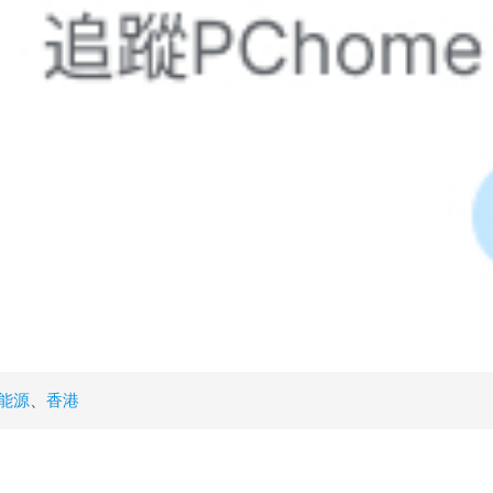
能源
、
香港