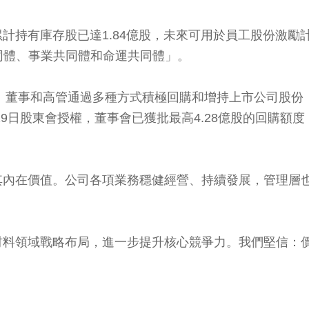
有庫存股已達1.84億股，未來可用於員工股份激勵計劃。
共同體、事業共同體和命運共同體」。
、董事和高管通過多種方式積極回購和增持上市公司股份，其
5月29日股東會授權，董事會已獲批最高4.28億股的回
其內在價值。公司各項業務穩健經營、持續發展，管理層
域戰略布局，進一步提升核心競爭力。我們堅信：價值可能被