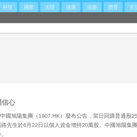
科技
國際
大陸
健康
娛樂
體育
生
場信心
6月23日，中國旭陽集團（1907.HK）發布公告，當日回購普通
路先生於6月22日以個人資金增持20萬股。中國旭陽集
心。