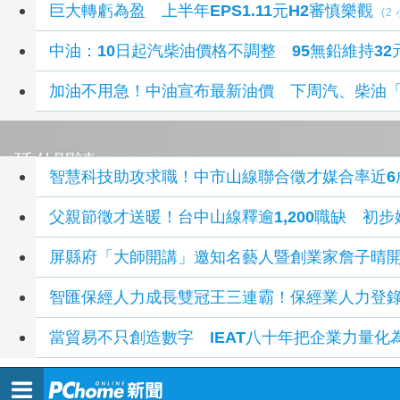
巨大轉虧為盈 上半年EPS1.11元H2審慎樂觀
(2
中油：10日起汽柴油價格不調整 95無鉛維持32
加油不用急！中油宣布最新油價 下周汽、柴油
延伸閱讀
智慧科技助攻求職！中市山線聯合徵才媒合率近6
父親節徵才送暖！台中山線釋逾1,200職缺 初步
屏縣府「大師開講」邀知名藝人暨創業家詹子晴
智匯保經人力成長雙冠王三連霸！保經業人力登
當貿易不只創造數字 IEAT八十年把企業力量化