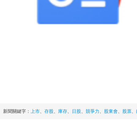
新聞關鍵字：
上市
、
存股
、
庫存
、
日股
、
競爭力
、
股東會
、
股票
、