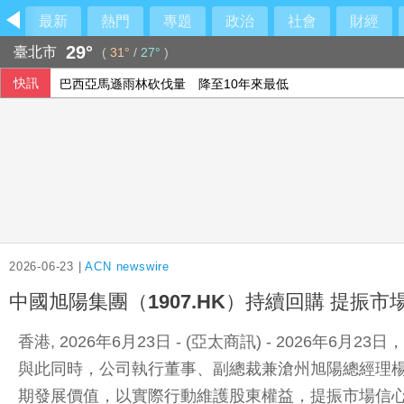
最新
熱門
專題
政治
社會
財經
29°
臺北市
(
31°
/
27°
)
快訊
巴西亞馬遜雨林砍伐量 降至10年來最低
馬拉度納「上帝之手」足球將拍賣 估計成交價達3.2億
CM34冒雨野戰搶修 直擊教召員協同作戰
搶搭令和8年8月8日熱潮 日本新人排隊登記結婚
2026-06-23 |
ACN newswire
中國旭陽集團（1907.HK）持續回購 提振市
香港, 2026年6月23日 - (亞太商訊) - 2026年
與此同時，公司執行董事、副總裁兼滄州旭陽總經理楊
期發展價值，以實際行動維護股東權益，提振市場信