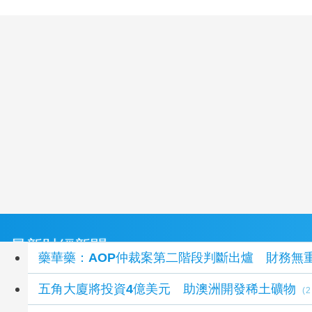
最新財經新聞
藥華藥：AOP仲裁案第二階段判斷出爐 財務無
五角大廈將投資4億美元 助澳洲開發稀土礦物
(