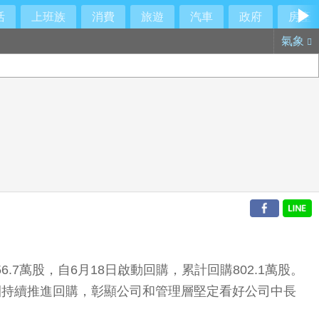
活
上班族
消費
旅遊
汽車
政府
房產
氣象
股256.7萬股，自6月18日啟動回購，累計回購802.1萬股。
團持續推進回購，彰顯公司和管理層堅定看好公司中長