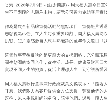
香港, 2026年7月9日 - (亞太商訊) - 周
生不同階段的志願為主軸，顯示公司致力協助客戶實
作為是次全新品牌宣傳活動的焦點項目，宣傳短片透
志願視為己任。在人生每個重要時刻，周大福人壽均
挑戰。短片靈感源自大眾耳熟能詳的童年作文題目《
這個故事背後反映的是更龐大的支援網絡，充分體現
團生態圈的協同合作，從生活、成長、健康及財富四
實現不同人生的抱負，從活出理想人生，到守護所愛
周大福人壽執行董事兼行政總裁葉文傑表示：「隨著
呼應。我們致力為客戶提供全方位支援，豐富他們的
既往，以人生規劃師的身份，陪伴他們走過每一段人