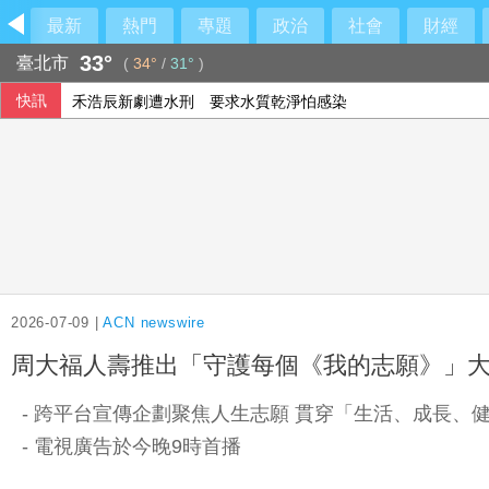
最新
熱門
專題
政治
社會
財經
33°
臺北市
(
34°
/
31°
)
快訊
禾浩辰新劇遭水刑 要求水質乾淨怕感染
藍指控台糖「綠友友」 高雄市政府籲有心人停止抹黑
北韓疑朝日本海射彈道飛彈 日防衛省：今年第6次
政院：0至18歲成長津貼已編入預算 按既定規劃推動
2026-07-09 |
ACN newswire
周大福人壽推出「守護每個《我的志願》」大
- 跨平台宣傳企劃聚焦人生志願 貫穿「生活、成長、
- 電視廣告於今晚9時首播