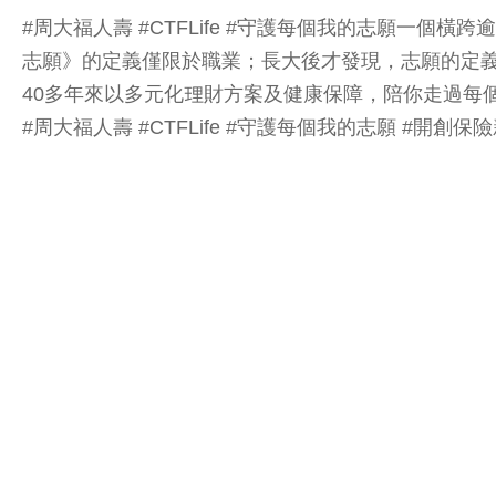
#周大福人壽 #CTFLife #守護每個我的志願一個橫
志願》的定義僅限於職業；長大後才發現，志願的定義可以
40多年來以多元化理財方案及健康保障，陪你走過每
#周大福人壽 #CTFLife #守護每個我的志願 #開創保險新價值 #Value