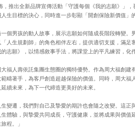
大福人壽今日宣佈，推出全新品牌宣傳活動「守護每個《我的志願
踐人生目標的決心，同時進一步彰顯「開創保險新價值」
過一個男孩的動人故事，展示志願如何隨成長階段轉變。
以「人生規劃師」的角色相伴左右，提供適切支援，滿足
我的志願》，以情感敘事手法，將課堂上的平凡練習，化
周大福人壽依託集團生態圈的獨特優勢。作為周大福創建
大範疇著手，為客戶創造超越保險的價值。同時，周大福
及延續未來，為下一代締造更美好的未來。
人生變遷，我們對自己及摯愛的期許也會隨之改變。這正
人生體驗，與摯愛共同成長，守護健康，並將成果與價值
生旅程。」