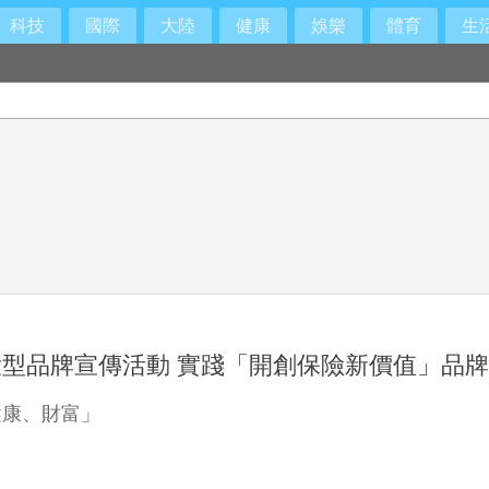
科技
國際
大陸
健康
娛樂
體育
生
型品牌宣傳活動 實踐「開創保險新價值」品
健康、財富」