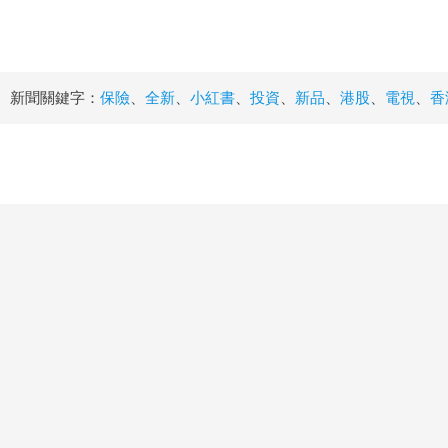
新聞關鍵字：
保險
、
全新
、
小紅書
、
投資
、
新品
、
港股
、
電視
、
香