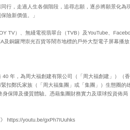
肩同行，走過人生各個階段，追尋志願，逐步將願景化為
創保險新價值。」
V）、無綫電視翡翠台（TVB）及YouTube、Facebook
USEA及銅鑼灣崇光百貨等鬧市地標的戶外大型電子屏幕播
 40 年，為周大福創建有限公司（「周大福創建」）（香
緊扣鄭氏家族（「周大福集團」或「集團」）生態圈的雄
終身保障及優質體驗。憑藉集團財務實力及環球投資佈局
tps://youtu.be/gxPh7IUuhks