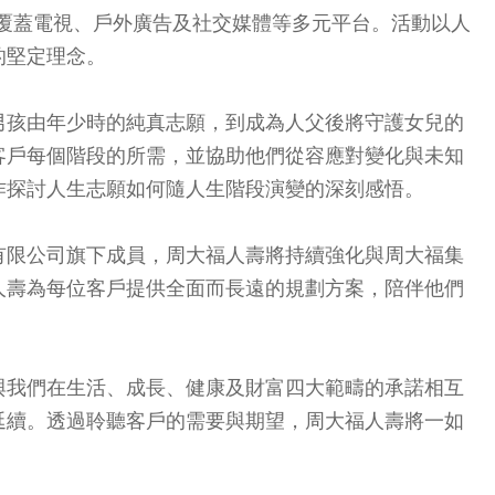
》」，覆蓋電視、戶外廣告及社交媒體等多元平台。活動以人
的堅定理念。
男孩由年少時的純真志願，到成為人父後將守護女兒的
客戶每個階段的所需，並協助他們從容應對變化與未知
作探討人生志願如何隨人生階段演變的深刻感悟。
有限公司旗下成員，周大福人壽將持續強化與周大福集
人壽為每位客戶提供全面而長遠的規劃方案，陪伴他們
與我們在生活、成長、健康及財富四大範疇的承諾相互
延續。透過聆聽客戶的需要與期望，周大福人壽將一如