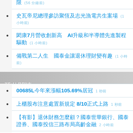
限
(56 分鐘前)
史瓦帝尼總理參訪聚恆及志光漁電共生案場
(1
小時前)
閎康7月營收創新高 AI升級和半導體先進製程
驅動
(1 小時前)
備戰第二人生 國泰金讓退休理財變有趣
(1 小時
前)
延伸閱讀
00685L今年來漲幅105.69%居冠
1 秒前
上櫃股布注意處置新規定 8/10正式上路
1 秒前
【有影】退休財務怎麼顧？國泰世華銀行、國泰
證券、國泰投信三路布局高齡金融
2 小時前