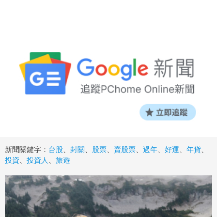
新聞關鍵字：
台股
、
封關
、
股票
、
賣股票
、
過年
、
好運
、
年貨
、
投資
、
投資人
、
旅遊