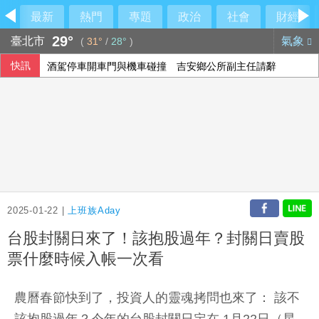
最新
熱門
專題
政治
社會
財經
29°
臺北市
氣象
(
31°
/
28°
)
快訊
酒駕停車開車門與機車碰撞 吉安鄉公所副主任請辭
沙烏地、巴基斯坦與土耳其簽署共同防禦協定
未來帳戶條例送達 政院：立院侵權將採必要憲政作為
兒少未來帳戶法案函送府院 政院：逾越憲政
2025-01-22 |
上班族Aday
台股封關日來了！該抱股過年？封關日賣股
票什麼時候入帳一次看
農曆春節快到了，投資人的靈魂拷問也來了： 該不