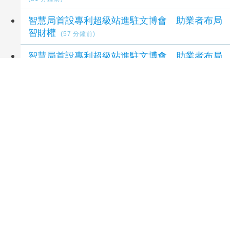
智慧局首設專利超級站進駐文博會 助業者布局
智財權
(57 分鐘前)
智慧局首設專利超級站進駐文博會 助業者布局
智財權
(57 分鐘前)
宏正上半年獲利年增逾7成每股賺2.5元 擬配息
2.3元
(58 分鐘前)
延伸閱讀
南紡購物中心「夏款！約一夏」登場 滿額回
饋、寶可夢快閃店嗨翻暑假
18 分鐘前
「WAKA瓦卡咖啡」中秋伴手禮超值優惠中
滿額再送好禮
25 分鐘前
伊甸庇護工場推出8款中秋禮盒 邀您一起傳遞愛