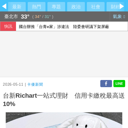
最新
熱門
專題
政治
社會
財經
33°
臺北市
氣象
(
34°
/
31°
)
快訊
國台辦推「台青e家」涉違法 陸委會研議下架屏蔽
漢光演習 第四作戰區首度前推小琉球驗證跨海機動力
《災害防救法》修法拍板增列海嘯、堰塞湖 各機關須設「災
檢調偵辦貪瀆案 高雄議員范織欽到案應訊
2026-05-11 |
卡優新聞
台新Richart一站式理財 信用卡繳稅最高送
10%