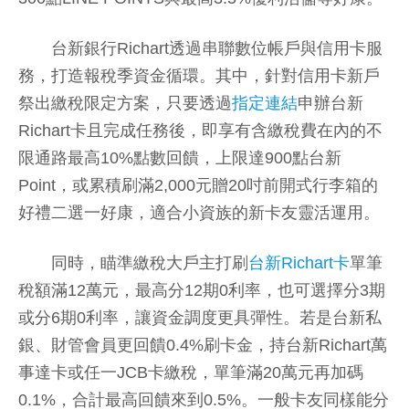
台新銀行Richart透過串聯數位帳戶與信用卡服
務，打造報稅季資金循環。其中，針對信用卡新戶
祭出繳稅限定方案，只要透過
指定連結
申辦台新
Richart卡且完成任務後，即享有含繳稅費在內的不
限通路最高10%點數回饋，上限達900點台新
Point，或累積刷滿2,000元贈20吋前開式行李箱的
好禮二選一好康，適合小資族的新卡友靈活運用。
同時，瞄準繳稅大戶主打刷
台新Richart卡
單筆
稅額滿12萬元，最高分12期0利率，也可選擇分3期
或分6期0利率，讓資金調度更具彈性。若是台新私
銀、財管會員更回饋0.4%刷卡金，持台新Richart萬
事達卡或任一JCB卡繳稅，單筆滿20萬元再加碼
0.1%，合計最高回饋來到0.5%。一般卡友同樣能分