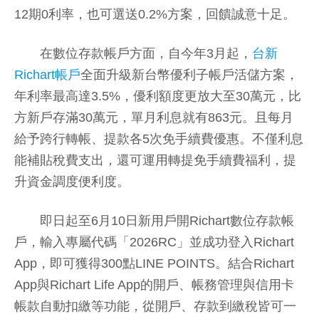
12期0利率，也可選送0.2%方案，回饋誠意十足。
在數位存款帳戶方面，自今年3月起，
台新
Richart帳戶
全面升級新台幣優利子帳戶活儲方案，
年利率最高達3.5%，優利額度更放大至30萬元，比
方新戶存滿30萬元，單月利息就有863元。且每月
給予跨行轉帳、提款各5次免手續費優惠。不僅利息
能補貼稅費支出，還可運用轉提免手續費福利，提
升資金調度便利度。
即日起至6月10日新用戶開Richart數位存款帳
戶，輸入專屬代碼「2026RC」並成功登入Richart
App，即可獲得300點LINE POINTS。結合Richart
App與Richart Life App的開戶、帳務管理與信用卡
帳款自動扣繳等功能，從開戶、存款到繳稅皆可一