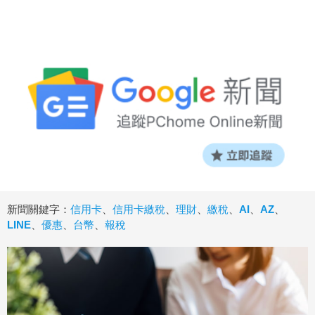
新聞關鍵字：
信用卡
、
信用卡繳稅
、
理財
、
繳稅
、
AI
、
AZ
、
LINE
、
優惠
、
台幣
、
報稅