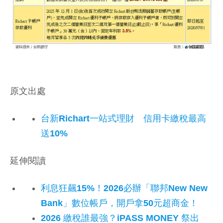
原文出處
台新Richart一站式理財 信用卡繳稅最高
送10%
延伸閱讀
利息狂飆15%！2026必辦「聯邦New New
Bank」數位帳戶，開戶拿50元超商金！
2026 繳稅誰最強？iPASS MONEY 祭出