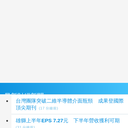
最新財經新聞
台灣團隊突破二維半導體介面瓶頸 成果登國際
頂尖期刊
(17 分鐘前)
雄獅上半年EPS 7.27元 下半年營收獲利可期
(31 分鐘前)