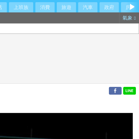
活
上班族
消費
旅遊
汽車
政府
房產
氣象