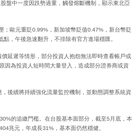
股。韓股盤中一度因跌勢過重，觸發熔斷機制，顯示東北亞
元重貶0.99%，新加坡幣貶值0.47%，新台幣貶
海嘯後低點，午後急速翻升，不排除有官方進場穩匯。
報價延遲等情形，部分投資人抱怨無法即時查看帳戶或
要原因為投資人短時間大量登入，造成部分證券商或資
，後續將持續強化流量監控機制，並動態調整系統資
30%的追繳門檻。在台股基本面部分，截至5月底，本
.404兆元，年成長31%，基本面仍然穩健。