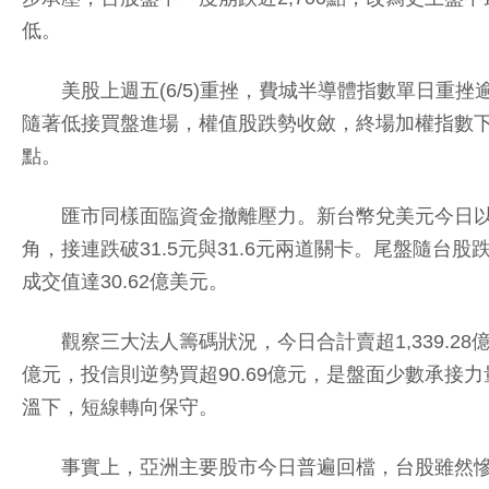
低。
美股上週五(6/5)重挫，費城半導體指數單日重挫逾1
隨著低接買盤進場，權值股跌勢收斂，終場加權指數下挫1,5
點。
匯市同樣面臨資金撤離壓力。新台幣兌美元今日以31.5
角，接連跌破31.5元與31.6元兩道關卡。尾盤隨台
成交值達30.62億美元。
觀察三大法人籌碼狀況，今日合計賣超1,339.28億
億元，投信則逆勢買超90.69億元，是盤面少數承
溫下，短線轉向保守。
事實上，亞洲主要股市今日普遍回檔，台股雖然慘綠，