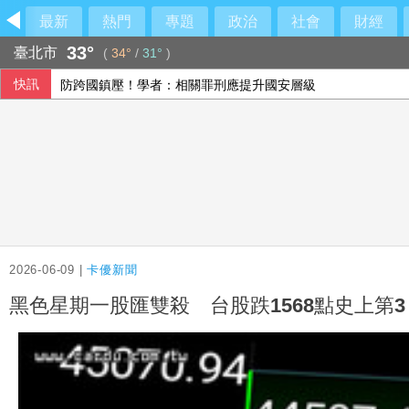
最新
熱門
專題
政治
社會
財經
33°
臺北市
(
34°
/
31°
)
快訊
防跨國鎮壓！學者：相關罪刑應提升國安層級
AI支出疑慮未消令科技股承壓 亞股多收低
台灣團隊突破二維半導體介面瓶頸 成果登國際頂尖期刊
大橘書來了！內政部盼組社區防災隊
2026-06-09 |
卡優新聞
黑色星期一股匯雙殺 台股跌1568點史上第3