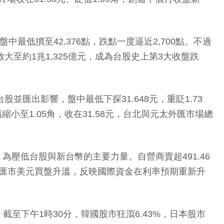
低摜至42,376點，跌點一度逼近2,700點。不過
量放大至約1兆1,325億元，成為台股史上第3大收盤跌
匯出影響，盤中最低下探31.648元，重貶1.73
小至1.05角，收在31.58元，台北與元太外匯市場總
為壓低台股與新台幣的主要力量。自營商賣超491.46
配匯市美元買盤升溫，反映國際資金在利率預期重新升
下午1時30分，韓國股市狂瀉6.43%，日本股市