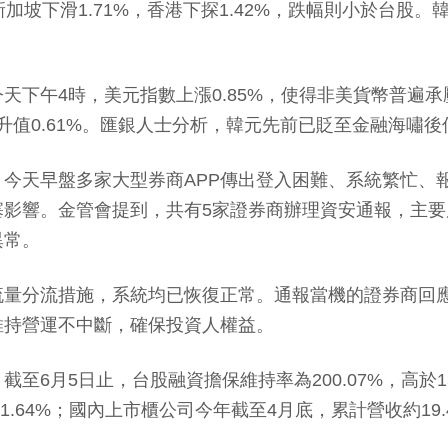
，新加坡下滑1.71%，香港下探1.42%，跌幅則小於台
4時，美元指數上漲0.85%，使得非美貨幣普遍承壓；歐
韓元逆勢升值0.61%。匯銀人士分析，韓元先前已貶至金融
天早盤多家大型券商APP傳出登入困難、系統繁忙、
塞影響。金管會提到，共有5家證券商辦理資安通報，主
異常。
分流措施，系統均已恢復正常。通報當機的證券商回應
維持營運不中斷，確保投資人權益。
月5日止，台股融資擔保維持率為200.07%，高於1
為1.64%；國內上市櫃公司今年截至4月底，累計營收約19