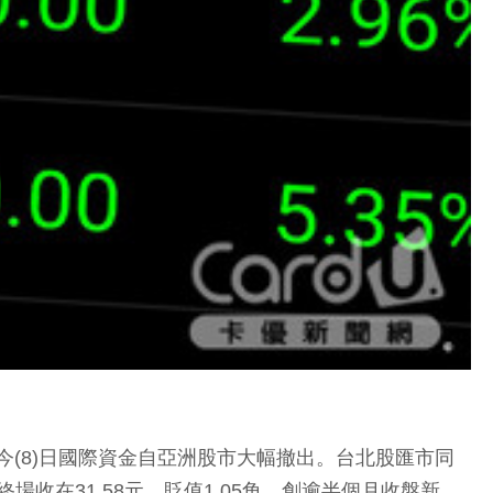
(8)日國際資金自亞洲股市大幅撤出。台北股匯市同
場收在31.58元、貶值1.05角，創逾半個月收盤新