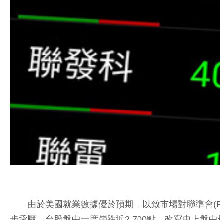
由於美國就業數據優於預期，以致市場對聯準會(Fe
步承壓，台股盤中一度崩跌近2,700點，改寫史上盤中