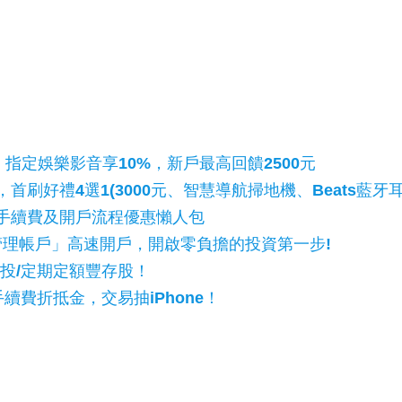
，指定娛樂影音享10%，新戶最高回饋2500元
卡，首刷好禮4選1(3000元、智慧導航掃地機、Beats藍
手續費及開戶流程優惠懶人包
金管理帳戶」高速開戶，開啟零負擔的投資第一步!
投/定期定額豐存股！
手續費折抵金，交易抽iPhone！