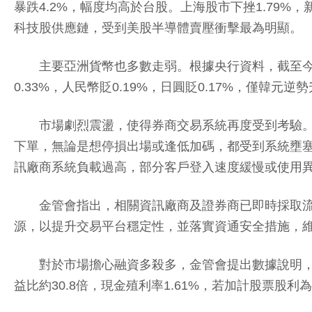
暴跌4.2%，幅度均高於台股。上海股市下挫1.79%
科技股供應鏈，受到美股半導體賣壓衝擊最為明顯。
主要亞洲貨幣也多數走弱。根據央行資料，截至今天下午
0.33%，人民幣貶0.19%，日圓貶0.17%，僅
市場劇烈震盪，使得券商交易系統再度受到考驗。今
下單，無論是想停損出場或逢低加碼，都受到系統壅
訊廠商系統負載過高，部分客戶登入速度緩慢或使用
金管會指出，相關資訊廠商及證券商已即時採取流量
源，以提升交易平台穩定性，並落實資通安全措施，
對於市場擔心融資多殺多，金管會提出數據說明，截至6
益比約30.8倍，現金殖利率1.61%，若加計股票股利