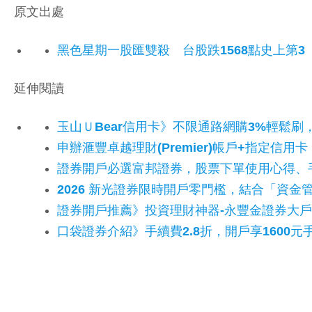
原文出處
黑色星期一股匯雙殺 台股跌1568點史上第3
延伸閱讀
玉山ＵBear信用卡》不限通路網購3%輕鬆刷
申辦滙豐卓越理財(Premier)帳戶+指定信用
證券開戶必選富邦證券，股票下單使用心得、
2026 新光證券限時開戶零門檻，結合「資
證券開戶推薦》投資理財神器-永豐金證券大戶
口袋證券介紹》手續費2.8折，開戶享1600元