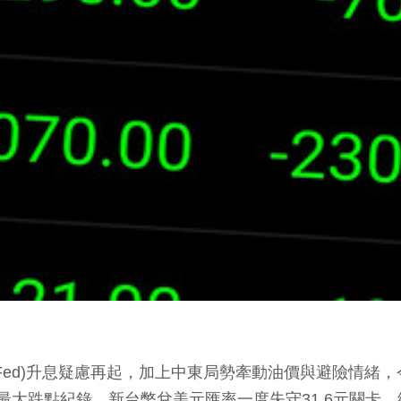
d)升息疑慮再起，加上中東局勢牽動油價與避險情緒，今
最大跌點紀錄。新台幣兌美元匯率一度失守31.6元關卡，終