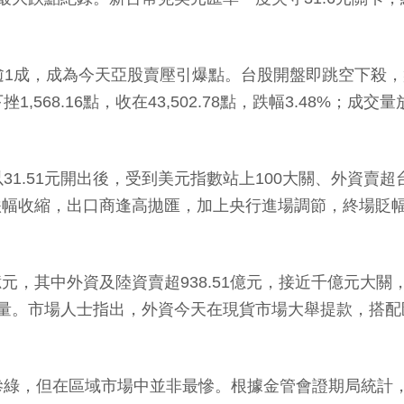
成，成為今天亞股賣壓引爆點。台股開盤即跳空下殺，盤中最
68.16點，收在43,502.78點，跌幅3.48%；成交
1元開出後，受到美元指數站上100大關、外資賣超台股並
股跌幅收縮，出口商逢高拋匯，加上央行進場調節，終場貶幅縮
元，其中外資及陸資賣超938.51億元，接近千億元大關，
接力量。市場人士指出，外資今天在現貨市場大舉提款，搭
但在區域市場中並非最慘。根據金管會證期局統計，截至