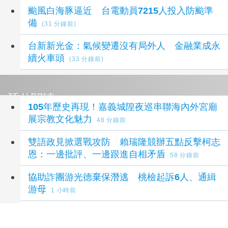
颱風白海豚逼近 台電動員7215人投入防颱準
備
(31 分鐘前)
台新新光金：氣候變遷沒有局外人 金融業成永
續火車頭
(33 分鐘前)
延伸閱讀
105年歷史再現！嘉義城隍夜巡串聯海內外宮廟
展宗教文化魅力
48 分鐘前
雙語政見掀選戰攻防 賴瑞隆競辦五點反擊柯志
恩：一邊批評、一邊跟進自相矛盾
58 分鐘前
協助詐團游光德棄保潛逃 桃檢起訴6人、通緝
游母
1 小時前
AI智慧牧場時代來臨 工研院推出國產「畜牧場
保全機器人」守護安全
1 小時前