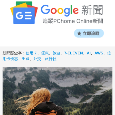
新聞關鍵字：
信用卡
、
優惠
、
旅遊
、
7-ELEVEN
、
AI
、
AWS
、
信
用卡優惠
、
出國
、
外交
、
旅行社