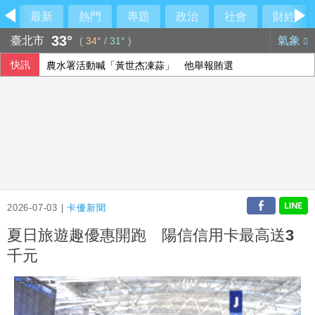
最新
熱門
專題
政治
社會
財經
33°
臺北市
氣象
(
34°
/
31°
)
快訊
農水署活動喊「黃世杰凍蒜」 他舉報賄選
烏克蘭無人機攻擊俄電商野莓倉庫 距邊境逾2000公里
大馬前首相依斯邁沙比利因病住院 檢方起訴期程延後
40公里就能做公益 富邦全民線上跑至10月底
2026-07-03 |
卡優新聞
夏日旅遊趣優惠開跑 陽信信用卡最高送3
千元