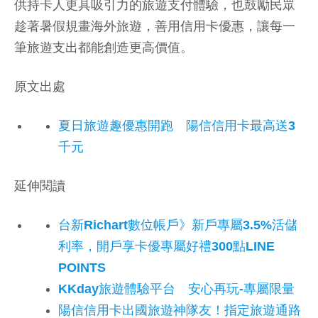
供持卡人更具吸引力的旅遊支付體驗，也鼓勵民眾
趁著暑假規畫海外旅遊，善用信用卡優惠，讓每一
筆旅遊支出都能創造更高價值。
原文出處
夏日旅遊趣優惠開跑 陽信信用卡最高送3
千元
延伸閱讀
台新Richart數位帳戶》新戶專屬3.5%活儲
利率，開戶享卡優專屬好禮300點LINE
POINTS
KKday旅遊體驗平台 安心再玩-專屬限量
陽信信用卡出國旅遊神隊友！指定旅遊通路