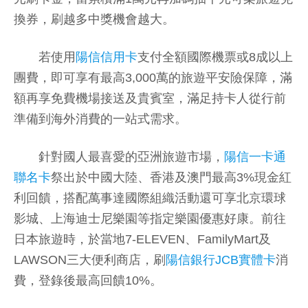
換券，刷越多中獎機會越大。
若使用
陽信信用卡
支付全額國際機票或8成以上
團費，即可享有最高3,000萬的旅遊平安險保障，滿
額再享免費機場接送及貴賓室，滿足持卡人從行前
準備到海外消費的一站式需求。
針對國人最喜愛的亞洲旅遊市場，
陽信一卡通
聯名卡
祭出於中國大陸、香港及澳門最高3%現金紅
利回饋，搭配萬事達國際組織活動還可享北京環球
影城、上海迪士尼樂園等指定樂園優惠好康。前往
日本旅遊時，於當地7-ELEVEN、FamilyMart及
LAWSON三大便利商店，刷
陽信銀行JCB實體卡
消
費，登錄後最高回饋10%。