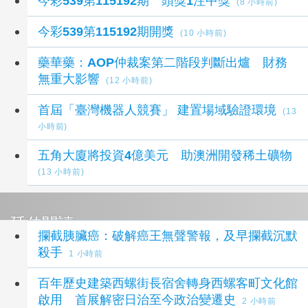
今彩539第115192期 頭獎1注中獎
(8 小時前)
今彩539第115192期開獎
(10 小時前)
藥華藥：AOP仲裁案第二階段判斷出爐 財務
無重大影響
(12 小時前)
首屆「臺灣機器人競賽」 建置場域驗證環境
(13
小時前)
五角大廈將投資4億美元 助澳洲開發稀土礦物
(13 小時前)
延伸閱讀
攔截胰臟癌：破解癌王無聲警報，及早攔截沉默
殺手
1 小時前
百年歷史建築西螺街長宿舍轉身西螺客町文化館
啟用 首展解密日治至今政治變遷史
2 小時前