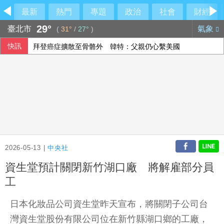
最新
熱門
專題
政治
社會
財經
29°
臺北市
氣象
(
31°
/
27°
)
快訊
拜登癌症擴散至骨骼外 韓特：父親仍心繫美國
里約直升機墜毀 哥倫比亞一家3名女性罹難
2026-05-13 |
中央社
資生堂預計關閉新竹湖口廠 將解雇部分員
工
日本化妝品公司資生堂昨天宣布，將關閉子公司台
灣資生堂股份有限公司位在新竹縣湖口鄉的工廠，