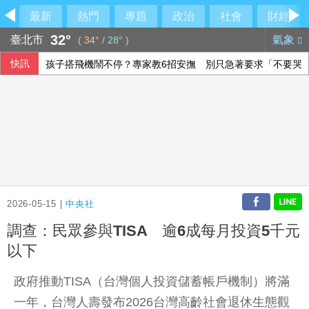
最新
熱門
專題
政治
社會
財經
32°
臺北市
氣象
(
34°
/
28°
)
快訊
孩子搭飛機鬧不停？專家教6招安撫 別只急著要求「不要哭
台積電ADR小漲 投顧：台股短期急漲留意季線攻防
沙烏地憂心遭雙向攻擊 指伊朗唆使兩武裝團體行動
美伊達協議重開荷莫茲海峽？ 川普：可能很快有結果
2026-05-15 |
中央社
調查：民眾參與TISA 逾6成每月投資5千元
以下
政府推動TISA（台灣個人投資儲蓄帳戶機制）將滿
一年，台灣人壽發布2026台灣高齡社會退休生態觀