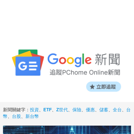
新聞關鍵字：
投資
、
ETF
、
Z世代
、
保險
、
優惠
、
儲蓄
、
全台
、
台
幣
、
台股
、
新台幣