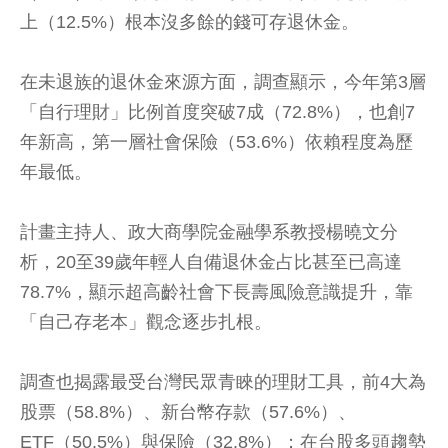
上（12.5%）根本沒多餘的錢可存退休金。
在未退族的退休金來源方面，調查顯示，今年第3層
「自行理財」比例首度突破7成（72.8%），也創7
年新高，第一層社會保險（53.6%）依賴程度為歷
年最低。
計畫主持人、政大商學院金融學系教授楊曉文分
析，20至39歲年輕人自備退休金占比甚至已高達
78.7%，顯示超高齡社會下長壽風險意識提升，靠
「自己存老本」觀念逐步扎根。
調查也揭露最受台灣民眾青睞的理財工具，前4大為
股票（58.8%）、新台幣存款（57.6%）、
ETF（50.5%）與保險（32.8%）；在台股多頭趨勢