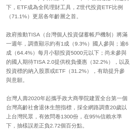
下，ETF成為全民理財工具，Z世代投資ETF比例
（71.1%）更居各年齡層之首。
政府推動TISA（台灣個人投資儲蓄帳戶機制）將滿
一週年，調查顯示約有1成（9.3%）國人參與；逾6
成（64.4%）每月小額投資5000元以下；尚未參與
的國人期待TISA 2.0提供稅負優惠（32.2%），以及
投資標的納入股票或ETF（31.2%），有助提升參
與意願。
台灣人壽2020年起攜手政大商學院建置全台第一個
台灣高齡社會退休生態指標，採全網路調查20歲以
上台灣民眾，有效問卷1300份，在95%信賴水準
下，抽樣誤差正負2.72個百分點。