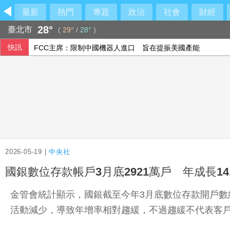
最新
熱門
專題
政治
社會
財經
28°
臺北市
(
29°
/
28°
)
快訊
FCC主席：限制中國機器人進口 旨在提振美國產能
美媒：美國擴大簽證申請者社群審查 納入外國記者
美制裁古巴武裝部隊首長及軍購網絡 駐中俄武官在列
2026-05-19 |
中央社
國銀數位存款帳戶3月底2921萬戶 年成長14
金管會統計顯示，國銀截至今年3月底數位存款開戶數約2
活動減少，導致年增率相對趨緩，不過趨緩不代表客