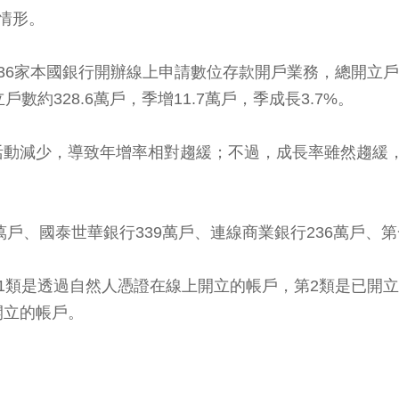
情形。
6家本國銀行開辦線上申請數位存款開戶業務，總開立戶數約2
數約328.6萬戶，季增11.7萬戶，季成長3.7%。
活動減少，導致年增率相對趨緩；不過，成長率雖然趨緩
。
、國泰世華銀行339萬戶、連線商業銀行236萬戶、第一銀
1類是透過自然人憑證在線上開立的帳戶，第2類是已開
開立的帳戶。