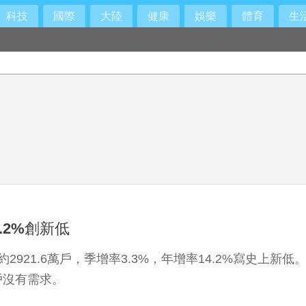
科技
國際
大陸
健康
娛樂
體育
生
.2%創新低
921.6萬戶，季增率3.3%，年增率14.2%寫史上
戶沒有需求。