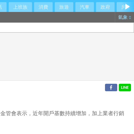
活
上班族
消費
旅遊
汽車
政府
房產
氣象
新低。金管會表示，近年開戶基數持續增加，加上業者行銷