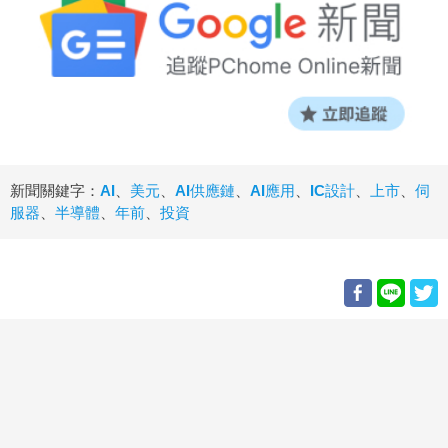
新聞關鍵字：
AI
、
美元
、
AI供應鏈
、
AI應用
、
IC設計
、
上市
、
伺
服器
、
半導體
、
年前
、
投資