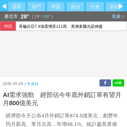
最新
熱門
專題
政治
社會
財經
28°
臺北市
氣象
(
29°
/
28°
)
快訊
哥倫比亞7.4強震增至111死 美洲多國允諾伸援
外溢保單保費年增1.5倍 實物給付型銷量腰斬
比金字塔頂端還頂端 世界傳奇卡就是傳奇
美氣候變遷推升高溫 2026年7月創史上最熱紀錄
2026-05-20 |
中央社
AI需求強勁 經部估今年底外銷訂單有望月
月800億美元
經濟部今天公布4月外銷訂單874.5億美元，創歷年
同月新高、單月次高，年增48.1%。統計處長黃偉