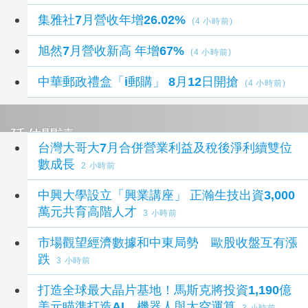
集雅社7月營收年增26.02%
(4 小時前)
旭然7月營收新高 年增67%
(4 小時前)
中華郵政禮盒「i郵購」 8月12日開搶
(4 小時前)
延伸閱讀
台灣大哥大7月合併營業利益及稅後淨利續雙位
數成長
2 小時前
中興大學設立「興業講座」 正瀚生技出資3,000
萬元共育高階人才
3 小時前
市場觀望經濟數據和中東局勢 歐股收盤互有漲
跌
3 小時前
打造全球最大晶片基地！馬斯克將投資1,190億
美元瞄準打造AI、機器人與太空運算
3 小時前