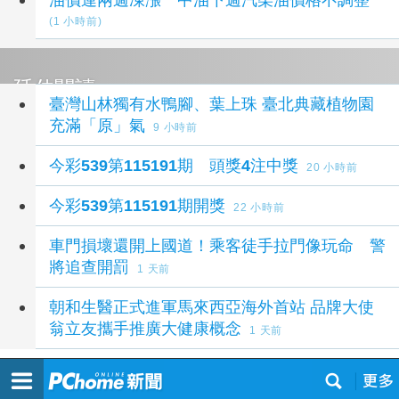
(1 小時前)
延伸閱讀
臺灣山林獨有水鴨腳、葉上珠 臺北典藏植物園
充滿「原」氣
9 小時前
今彩539第115191期 頭獎4注中獎
20 小時前
今彩539第115191期開獎
22 小時前
車門損壞還開上國道！乘客徒手拉門像玩命 警
將追查開罰
1 天前
朝和生醫正式進軍馬來西亞海外首站 品牌大使
翁立友攜手推廣大健康概念
1 天前