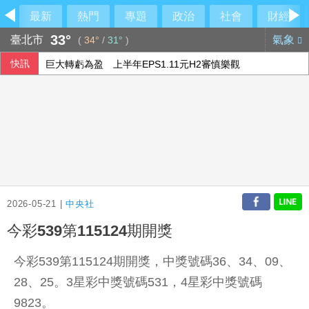
最新
熱門
專題
政治
社會
財經
33°
臺北市
氣象
(
34°
/
31°
)
快訊
巨大轉虧為盈 上半年EPS1.11元H2審慎樂觀
油價連兩週凍漲 中油下週汽柴油價格不調整
美參院50票對49票通過 川普前私人律師真除司法部長
五角大廈將投資4億美元 助澳洲開發稀土礦物
2026-05-21 |
中央社
今彩539第115124期開獎
今彩539第115124期開獎，中獎號碼36、34、09、
28、25。3星彩中獎號碼531，4星彩中獎號碼
9823。