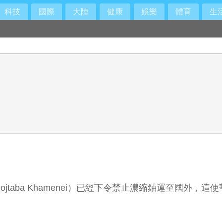
科技
國際
大陸
健康
娛樂
體育
生
taba Khamenei）已經下令禁止濃縮鈾運至國外