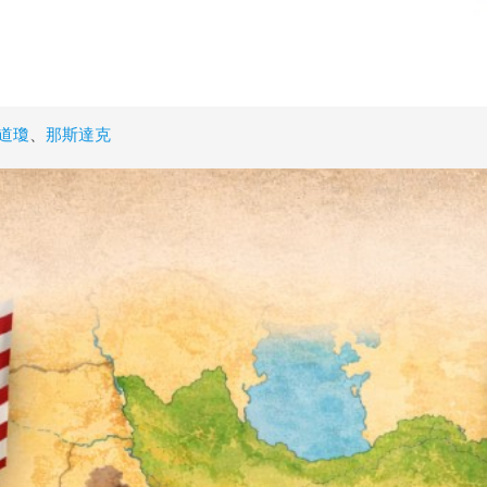
道瓊
、
那斯達克