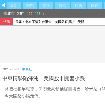
最新
熱門
專題
政治
社會
財經
28°
臺北市
(
29°
/
28°
)
快訊
美媒：北京不滿對台軍售 美國防官員訪中受阻
伊朗擬禁美以船隻過海峽 國際油價大漲逾3美元
敘利亞首都郊區車輛爆炸 至少2死13傷
美公布就業報告前夕 美股多收黑
2026-05-21 |
中央社
中東情勢陷渾沌 美國股市開盤小跌
路透社稍早報導，伊朗最高領袖穆吉塔巴．哈米尼（Moj
今天開盤小幅走低。