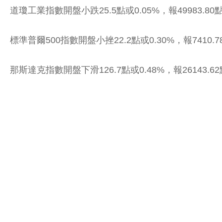
道瓊工業指數開盤小跌25.5點或0.05%，報49983.80
標準普爾500指數開盤小挫22.2點或0.30%，報7410.
那斯達克指數開盤下滑126.7點或0.48%，報26143.6