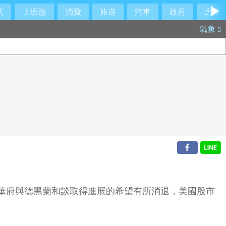
活
上班族
消費
旅遊
汽車
政府
房產
氣象
，這使華府與德黑蘭和談取得進展的希望有所消退，美國股市