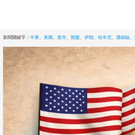
新聞關鍵字：
中東
、
美國
、
股市
、
開盤
、
伊朗
、
哈米尼
、
濃縮鈾
、