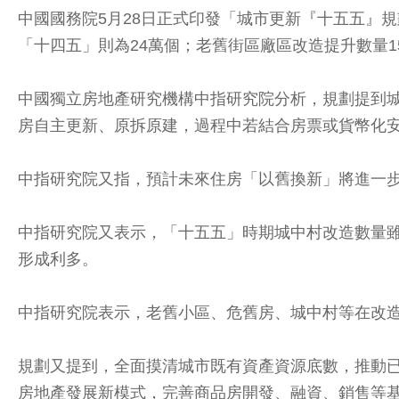
中國國務院5月28日正式印發「城市更新『十五五』規
「十四五」則為24萬個；老舊街區廠區改造提升數量15
中國獨立房地產研究機構中指研究院分析，規劃提到
房自主更新、原拆原建，過程中若結合房票或貨幣化
中指研究院又指，預計未來住房「以舊換新」將進一
中指研究院又表示，「十五五」時期城中村改造數量雖
形成利多。
中指研究院表示，老舊小區、危舊房、城中村等在改
規劃又提到，全面摸清城市既有資產資源底數，推動
房地產發展新模式，完善商品房開發、融資、銷售等