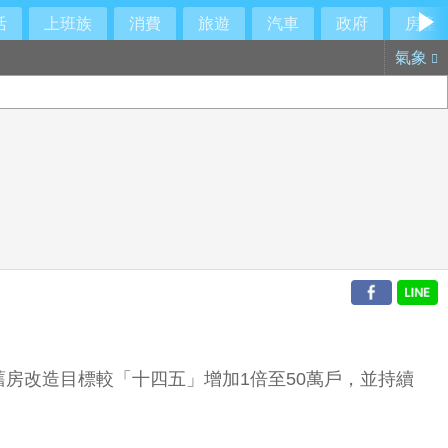
活
上班族
消費
旅遊
汽車
政府
房產
氣象
舊房改造目標較「十四五」增加1倍至50萬戶，並持續