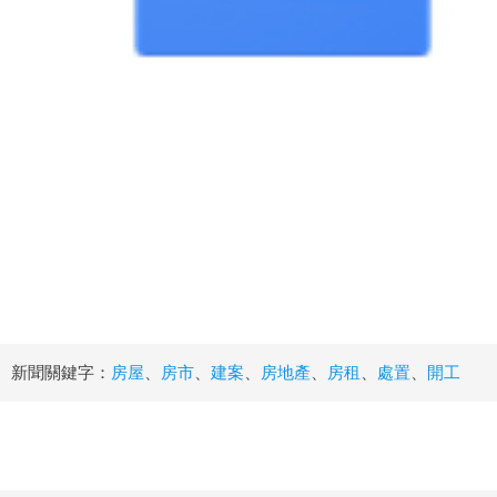
新聞關鍵字：
房屋
、
房市
、
建案
、
房地產
、
房租
、
處置
、
開工