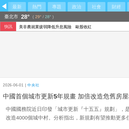
最新
熱門
專題
政治
社會
財經
28°
臺北市
(
29°
/
28°
)
快訊
美非農就業疲弱降低升息風險 歐股收紅
2026-06-01 |
中央社
中國首個城市更新5年規畫 加倍改造危舊房
中國國務院近日印發「城市更新『十五五』規劃」，是首
改造4000個城中村。分析指出，新規劃有望推動更