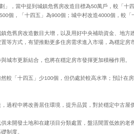
劃」，當中提到城鎮危舊房改造目標為50萬戶，較「十四
00個，「十四五」為900個；城中村改造4000個，較「
城鎮危舊房改造數目大增，以及用好中央補助資金、地方
安置等方式，有望推動更多住房需求進入市場，為穩定房
步與城市更新結合，也將在穩定房市發揮更加積極作用。
然較「十四五」少100個，但仍處於較高水準；預計在
造，過程中將改善居住環境，提升品質，對於穩定中古屋
已供未開發土地和在建項目分類處置，盤活閒置低效的老
基礎制度。