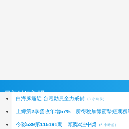
最新財經新聞
白海豚逼近 台電動員全力戒備
(3 小時前)
上緯第2季營收年增57% 所得稅加徵衝擊短期獲
今彩539第115191期 頭獎4注中獎
(5 小時前)