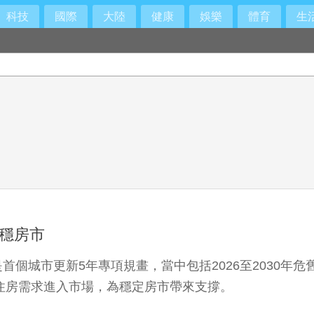
科技
國際
大陸
健康
娛樂
體育
生
屋穩房市
個城市更新5年專項規畫，當中包括2026至2030年危
多住房需求進入市場，為穩定房市帶來支撐。