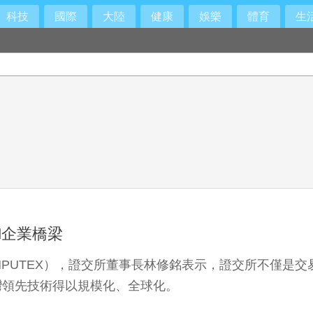
科技
國際
大陸
健康
娛樂
體育
生
I企業橋梁
MPUTEX），證交所董事長林修銘表示，證交所不僅是
灣領先技術得以規模化、全球化。