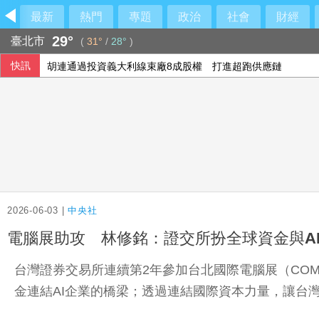
最新
熱門
專題
政治
社會
財經
29°
臺北市
(
31°
/
28°
)
快訊
胡連通過投資義大利線束廠8成股權 打進超跑供應鏈
韓國羽球賽黃睿璿何志偉 本季首闖超級賽男雙8強
台亞會8週年 蕭新煌：新南向為基礎公布台灣印太戰略
查處饒慶鈴 陸委會：海峽論壇影片內容未涉政治
2026-06-03 |
中央社
電腦展助攻 林修銘：證交所扮全球資金與A
台灣證券交易所連續第2年參加台北國際電腦展（CO
金連結AI企業的橋梁；透過連結國際資本力量，讓台