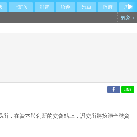
活
上班族
消費
旅遊
汽車
政府
房產
氣象
交易所，在資本與創新的交會點上，證交所將扮演全球資