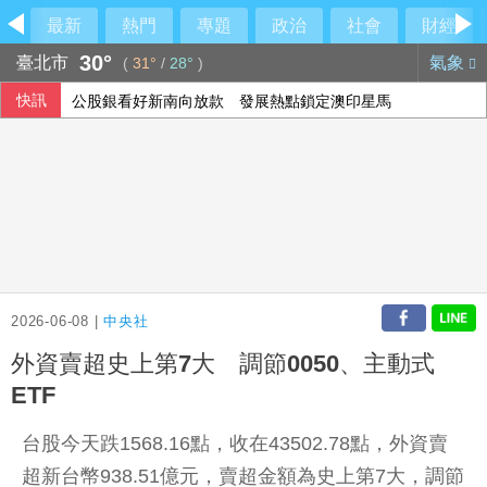
最新
熱門
專題
政治
社會
財經
30°
臺北市
氣象
(
31°
/
28°
)
快訊
公股銀看好新南向放款 發展熱點鎖定澳印星馬
父親節壽險業者教戰 爸爸保險三階段策略
父親節逢漢光演習 賴總統向國軍官兵及家人致敬
NBA灰熊前鋒克拉克死因出爐 法醫認定毒品意外
2026-06-08 |
中央社
外資賣超史上第7大 調節0050、主動式
ETF
台股今天跌1568.16點，收在43502.78點，外資賣
超新台幣938.51億元，賣超金額為史上第7大，調節