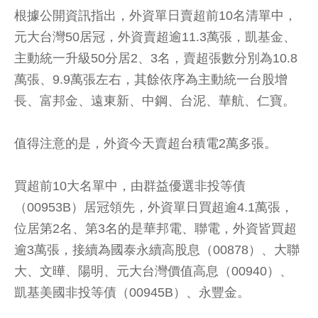
根據公開資訊指出，外資單日賣超前10名清單中，
元大台灣50居冠，外資賣超逾11.3萬張，凱基金、
主動統一升級50分居2、3名，賣超張數分別為10.8
萬張、9.9萬張左右，其餘依序為主動統一台股增
長、富邦金、遠東新、中鋼、台泥、華航、仁寶。
值得注意的是，外資今天賣超台積電2萬多張。
買超前10大名單中，由群益優選非投等債
（00953B）居冠領先，外資單日買超逾4.1萬張，
位居第2名、第3名的是華邦電、聯電，外資皆買超
逾3萬張，接續為國泰永續高股息（00878）、大聯
大、文曄、陽明、元大台灣價值高息（00940）、
凱基美國非投等債（00945B）、永豐金。