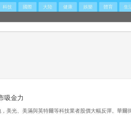
科技
國際
大陸
健康
娛樂
體育
生
、2030年獨居高齡者估破百萬戶
上市吸金力
美光、美滿與英特爾等科技業者股價大幅反彈。華爾街眾所