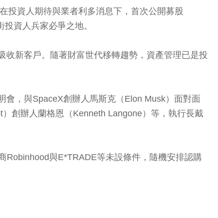
，在投資人期待與業者利多消息下，首次公開募股
爾街投資人兵家必爭之地。
理業務並吸收新客戶。隨著財富世代移轉趨勢，資產管理已是投
，與SpaceX創辦人馬斯克（Elon Musk）面對面
）創辦人蘭格恩（Kenneth Langone）等，執行長戴
obinhood與E*TRADE等未設條件，隨機安排認購