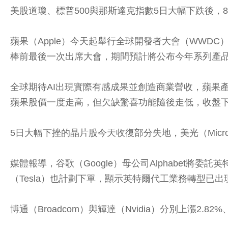
美股道瓊、標普500與那斯達克指數5日大幅下跌後，8日漲
蘋果（Apple）今天起舉行全球開發者大會（WWDC），人工
棒前最後一次出席大會，期間預計將公布今年系列產
全球期待AI出現實際有感成果並創造商業營收，蘋果產
蘋果股價一度走高，但欠缺驚喜功能隨後走低，收盤下跌
5日大幅下挫的晶片股今天收復部分失地，美光（Micron）與美
媒體報導，谷歌（Google）母公司Alphabet將委託英
（Tesla）也計劃下單，顯示英特爾代工業務轉型已出
博通（Broadcom）與輝達（Nvidia）分別上漲2.82%、