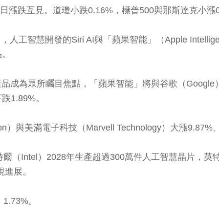
跌互見。道瓊小跌0.16%，標普500與那斯達克小漲0.3
智慧開發的Siri AI與「蘋果智能」（Apple Intelli
品。
品成為眾所矚目焦點，「蘋果智能」將與谷歌（Google）
1.89%。
滿電子科技（Marvell Technology）大漲9.87%
特爾（Intel）2028年生產超過300萬件人工智慧晶片，英特爾
現進展。
1.73%。