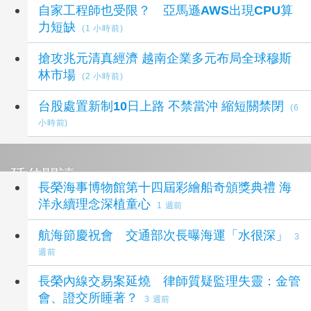
自家工程師也受限？ 亞馬遜AWS出現CPU算
力短缺
(1 小時前)
搶攻兆元清真經濟 越南企業多元布局全球穆斯
林市場
(2 小時前)
台股處置新制10日上路 不禁當沖 縮短關禁閉
(6
小時前)
延伸閱讀
長榮海事博物館第十四屆彩繪船奇頒獎典禮 海
洋永續理念深植童心
1 週前
航海節慶祝會 交通部次長曝海運「水很深」
3
週前
長榮內線交易案延燒 律師質疑監理失靈：金管
會、證交所睡著？
3 週前