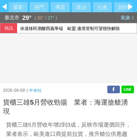
最新
熱門
專題
政治
社會
財經
29°
臺北市
氣象
(
31°
/
27°
)
快訊
休達移民潮釀西義爭端 歐盟:邊境管制可望很快解除
北市女住家產子夭折 檢警將相驗釐清死因
台指期夜盤突破45000點 本週聚焦鴻海法說會大立光除息
韓國瑜私下模樣曝光！自駕舊三菱出遊掀熱議
2026-06-09 |
中央社
貨櫃三雄5月營收勁揚 業者：海運搶艙湧
現
貨櫃三雄5月營收年增2到3成，反映市場運價回升，
業者表示，歐美進口商提前拉貨，推升艙位供應趨