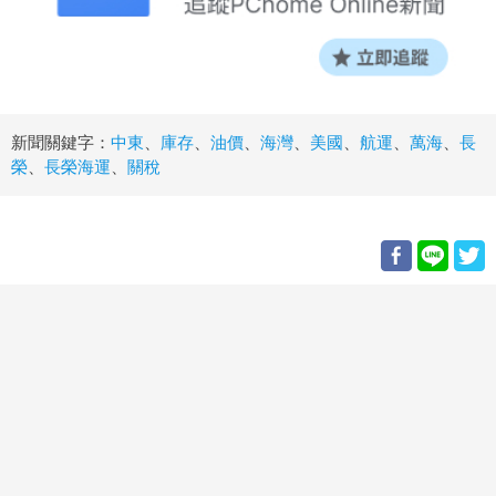
新聞關鍵字：
中東
、
庫存
、
油價
、
海灣
、
美國
、
航運
、
萬海
、
長
榮
、
長榮海運
、
關稅