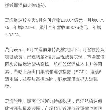
撐近期運價走強趨勢。
萬海航運於今天5月合併營收138.04億元，月增6.75
%，年增22.9%；累計全年營收603.75億元，年增
1.03 %。
萬海表示，5月在運價維持高檔支撐下，月營收持續
穩健成長，已連續第2個月呈現成長表現，市場運價
同步反映燃油價格高檔、航行與營運成本上升等因
素，帶動上海出口集裝箱運價指數（SCFI）連續6
週走揚，並穩居高檔區間，顯示運價支撐力道強
勁。
萬海說明，隨著全球運力持續吃緊，遠洋航線運價
此波漲勢最為凌厲，市場預期近洋航線運價也將跟