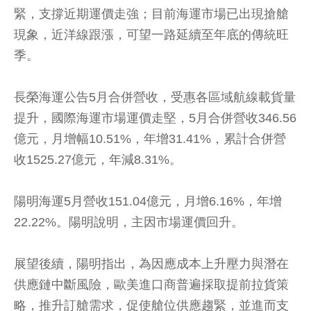
緊，支撐近期運價走強；目前海運市場已出現搶艙
現象，近洋線跟漲，可望一路延續至年底的傳統旺
季。
長榮海運公告5月合併營收，受惠各區域航線載貨量
提升，國際海運市場運價走堅，5月合併營收346.56
億元，月增幅10.51%，年增31.41%，累計合併營
收1525.27億元，年減8.31%。
陽明海運5月營收151.04億元，月增6.16%，年增
22.22%。陽明說明，主因市場運價回升。
展望後續，陽明指出，為因應成本上升壓力與潛在
供應鏈中斷風險，歐美進口商普遍採取提前拉貨策
略，推升訂艙需求，促使艙位供應趨緊，並進而支