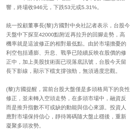
響，終場收946元，下跌53元或5.31%。
統一投顧董事長(黎)方國對中央社記者表示，台股今
天盤中下探至42000點附近再拉升的回腳走勢，高
機率就是這波修正的相對最低點。由於市場擔憂的
利空包括通膨、升息、戰爭已陸續反映在股價的修
正中，加上美股技術面已現落底訊號，台股今天留
長下影線，顯示下檔支撐強勁，無須過度悲觀。
(黎)方國提醒，當前台股大盤僅是多頭格局下的良性
修正，並未轉入空頭走勢，在多頭市場中，融資反
而是推升指數不可或缺的動能與信心來源。投資人
應對市場保持信心，靜待籌碼隨大盤止穩後，重新
凝聚多頭攻勢。