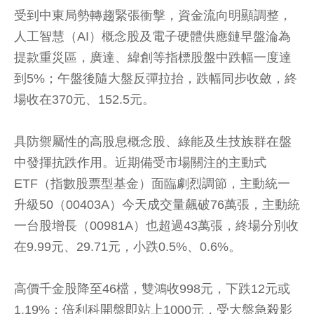
受到中東局勢轉趨緊張衝擊，資金流向明顯調整，
人工智慧（AI）概念股及電子硬體供應鏈早盤淪為
提款重災區，廣達、緯創等指標股盤中跌幅一度達
到5%；午盤後隨大盤反彈拉抬，跌幅同步收斂，終
場收在370元、152.5元。
具防禦屬性的高股息概念股、綠能及生技族群在盤
中發揮抗跌作用。近期備受市場關注的主動式
ETF（指數股票型基金）面臨劇烈調節，主動統一
升級50（00403A）今天成交量飆破76萬張，主動統
一台股增長（00981A）也超過43萬張，終場分別收
在9.99元、29.71元，小跌0.5%、0.6%。
高價千金股降至46檔，雙鴻收998元，下跌12元或
1.19%；倍利科開盤即站上1000元，受大盤急殺影