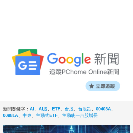
新聞關鍵字：
AI
、
AI股
、
ETF
、
台股
、
台股跌
、
00403A
、
00981A
、
中東
、
主動式ETF
、
主動統一台股增長