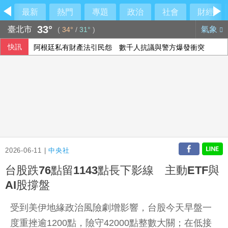
最新
熱門
專題
政治
社會
財經
33°
臺北市
氣象
(
34°
/
31°
)
快訊
阿根廷私有財產法引民怨 數千人抗議與警方爆發衝突
印度羽球世錦賽防鳥屎再鬧場 花逾6千萬翻新場館
北市女警淪共諜共犯？中正二分局回應了
院區停電 政院：設備老舊欲更新盼立院儘速通過預算
2026-06-11 |
中央社
台股跌76點留1143點長下影線 主動ETF與
AI股撐盤
受到美伊地緣政治風險劇增影響，台股今天早盤一
度重挫逾1200點，險守42000點整數大關；在低接