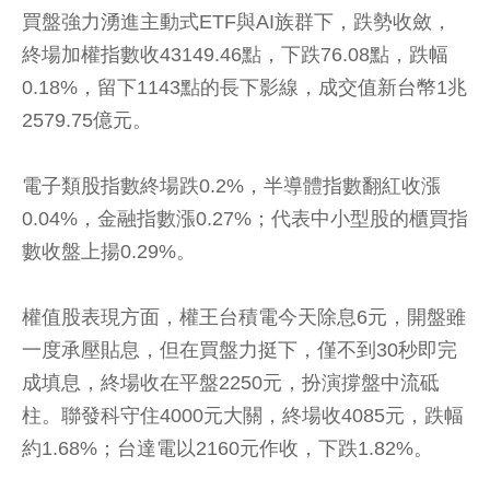
買盤強力湧進主動式ETF與AI族群下，跌勢收斂，
終場加權指數收43149.46點，下跌76.08點，跌幅
0.18%，留下1143點的長下影線，成交值新台幣1兆
2579.75億元。
電子類股指數終場跌0.2%，半導體指數翻紅收漲
0.04%，金融指數漲0.27%；代表中小型股的櫃買指
數收盤上揚0.29%。
權值股表現方面，權王台積電今天除息6元，開盤雖
一度承壓貼息，但在買盤力挺下，僅不到30秒即完
成填息，終場收在平盤2250元，扮演撐盤中流砥
柱。聯發科守住4000元大關，終場收4085元，跌幅
約1.68%；台達電以2160元作收，下跌1.82%。