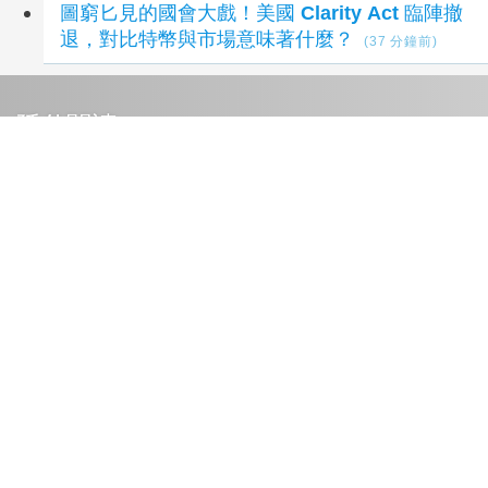
圖窮匕見的國會大戲！美國 Clarity Act 臨陣撤
退，對比特幣與市場意味著什麼？
(37 分鐘前)
延伸閱讀
前 TikTok、Meta 高管 Mattia Frese 加盟
Foap 主導歐洲數位市場擴張
2 小時前
美伊戰爭僵局傷選情 川普尋解套分析一次看
3
小時前
伊朗擬禁美、以船隻通行荷莫茲海峽 油價應聲
飆漲
4 小時前
太平洋島國論壇外長會 中國試射飛彈將成焦
點
5 小時前
伊朗欲禁船過荷莫茲海峽 油價狂飆美股應聲重
挫
5 小時前