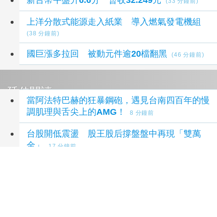
(33 分鐘前)
上洋分散式能源走入紙業 導入燃氣發電機組
(38 分鐘前)
國巨漲多拉回 被動元件逾20檔翻黑
(46 分鐘前)
延伸閱讀
當阿法特巴赫的狂暴鋼砲，遇見台南四百年的慢
調肌理與舌尖上的AMG！
8 分鐘前
台股開低震盪 股王股后撐盤盤中再現「雙萬
金」
17 分鐘前
新台幣午盤升6.6分 暫收32.249元
33 分鐘前
疫苗採購詐騙慈濟案 調查局：查扣財產逾10
億元
1 小時前