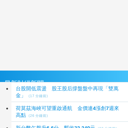
最新財經新聞
台股開低震盪 股王股后撐盤盤中再現「雙萬
金」
(17 分鐘前)
荷莫茲海峽可望重啟通航 金價連4漲創7週來
高點
(26 分鐘前)
新台幣午盤升6.6分 暫收32.249元