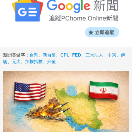
新聞關鍵字：
台幣
、
新台幣
、
CPI
、
FED
、
三大法人
、
中東
、
伊
朗
、
元太
、
加權指數
、
升值