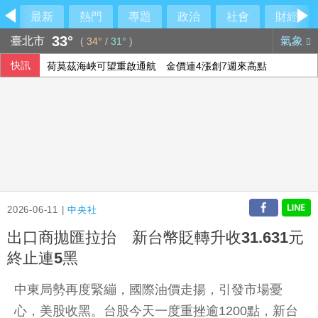
最新
熱門
專題
政治
社會
財經
33°
臺北市
氣象
(
34°
/
31°
)
快訊
荷莫茲海峽可望重啟通航 金價連4漲創7週來高點
今是關聖帝君聖誕 李四川曝辦公室的關公像是「侯友宜親傳
華郵：不滿被瞞彈藥告罄 川普厲責赫格塞斯
府：總統與團隊進行萬鈞演練 檢視指揮體系應變
2026-06-11 |
中央社
出口商拋匯拉抬 新台幣貶轉升收31.631元
終止連5黑
中東局勢再度緊繃，國際油價走揚，引發市場憂
心，美股收黑。台股今天一度重挫逾1200點，新台