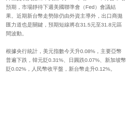
預期，市場靜待下週美國聯準會（Fed）會議結
果。近期新台幣走勢除仍由外資主導外，出口商拋
匯力道也是關鍵，預期短線將在31.5元至31.8元區
間波動。
根據央行統計，美元指數今天升0.08%，主要亞幣
普遍下跌，韓元貶0.31%、日圓跌0.07%、新加坡幣
貶0.02%，人民幣收平盤，新台幣走升0.12%。