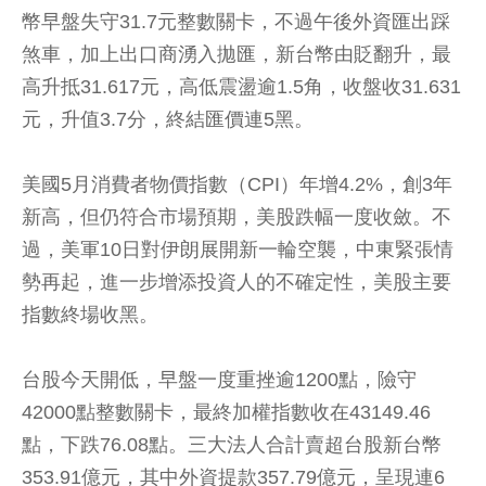
幣早盤失守31.7元整數關卡，不過午後外資匯出踩
煞車，加上出口商湧入拋匯，新台幣由貶翻升，最
高升抵31.617元，高低震盪逾1.5角，收盤收31.631
元，升值3.7分，終結匯價連5黑。
美國5月消費者物價指數（CPI）年增4.2%，創3年
新高，但仍符合市場預期，美股跌幅一度收斂。不
過，美軍10日對伊朗展開新一輪空襲，中東緊張情
勢再起，進一步增添投資人的不確定性，美股主要
指數終場收黑。
台股今天開低，早盤一度重挫逾1200點，險守
42000點整數關卡，最終加權指數收在43149.46
點，下跌76.08點。三大法人合計賣超台股新台幣
353.91億元，其中外資提款357.79億元，呈現連6