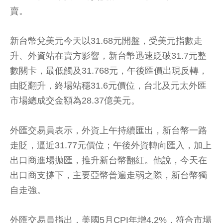
賣。
新台幣兌美元今天以31.68元開盤，受美元指數走
升、外資站在賣方影響，新台幣迅速貶破31.7元整
數關卡，最低觸及31.768元，午後匯價出現反轉，
由貶翻升，終場站穩31.6元價位，台北及元太外匯
市場總成交金額為28.37億美元。
外匯交易員表示，外資上午持續匯出，新台幣一路
走貶，逼近31.77元價位；午後外資轉向匯入，加上
出口商進場拋匯，推升新台幣翻紅。他說，今天在
出口商支撐下，主要亞幣普遍走弱之際，新台幣獨
自走強。
外匯交易員指出，美國5月CPI年增4.2%，符合市場