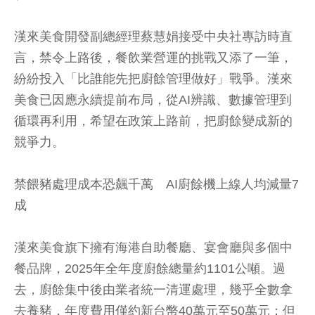
漢來美食開發副總經理蔡慧娟接受中央社專訪時直
言，禁令上路後，餐飲業營運的挑戰又添了一筆，
紛紛投入「比誰能先把廚餘管理做好」戰爭。漢來
美食已因應永續提前布局，從AI辨識、數據管理到
循環再利用，希望在政策上路前，把廚餘變成新的
競爭力。
禁餵豬處理成本恐飆千萬 AI廚餘機上線人均減量7
成
漢來美食旗下擁有海港自助餐廳、宴會廳與多個中
餐品牌，2025年全年度廚餘總量約1101公噸。過
去，廚餘集中後由業者統一清運處理，幾乎全數拿
去養豬，年度費用僅約新台幣40萬元至50萬元；但