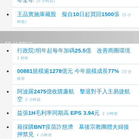
年全年
(5 小時前)
王品實施庫藏股 擬自10日起買回1500張
(5 小
時前)
延伸閱讀
行政院:明年起每年加碼25.5億 改善商圈環境
1 秒前
00881規模逾1278億元 今年規模成長77%
25 分
鐘前
阿波羅2475億收購廉航 擊退對手入主易捷航
空
2 小時前
益張1H毛利率同期高 EPS 3.94元
2 小時前
藉採購BNT疫苗詐慈濟 幕後宗教團體夫婦接
押禁見
4 小時前