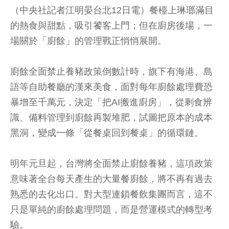
（中央社記者江明晏台北12日電）餐檯上琳瑯滿目
的熱食與甜點，吸引饕客上門；但在廚房後場，一
場關於「廚餘」的管理戰正悄悄展開。
廚餘全面禁止養豬政策倒數計時，旗下有海港、島
語等自助餐廳的漢來美食，面對每年廚餘處理費恐
暴增至千萬元，決定「把AI搬進廚房」，從剩食辨
識、備料管理到廚餘再製堆肥，試圖把原本的成本
黑洞，變成一條「從餐桌回到餐桌」的循環鏈。
明年元旦起，台灣將全面禁止廚餘養豬，這項政策
意味著全台每天產生的大量餐廚餘，將不再有過去
熟悉的去化出口。對大型連鎖餐飲集團而言，這不
只是單純的廚餘處理問題，而是營運模式的轉型考
驗。