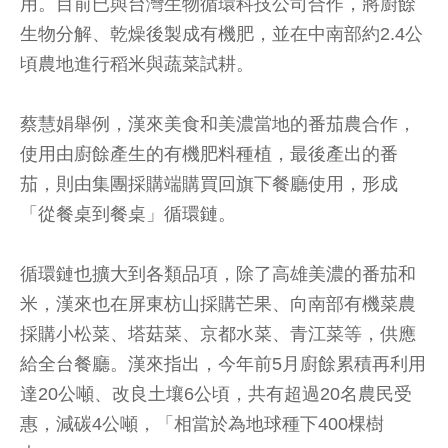
用。目前已與台灣生物循環科技公司合作，將廚餘
生物分解、乾燥後製成有機肥，並在中南部約2.4公
頃農地進行稻米與蔬菜試耕。
蔡慧娟舉例，漢來美食和美濃當地的番茄農合作，
使用由廚餘產生的有機肥料種植，最後產出的番
茄，則由集團採購端購買回旗下餐廳使用，形成
「從餐桌到餐桌」循環鏈。
循環鏈也擴大到各類品項，除了高雄美濃的番茄和
米，漢來也在屏東枋山採購芒果、向南部有機菜農
採購小松菜、塔菇菜、京都水菜、青江菜等，供應
給全台餐廳。漢來指出，今年前5月廚餘累積再利用
達20公噸、改良土壤6公頃，共有超過20名農民受
惠，減碳4公噸，「相當於為地球種下400棵樹