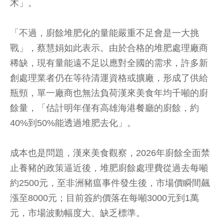
木」。
「不過，廚餘堆肥化的量能嚴重不足會是一大挑
戰」，蔡慧娟如此表示。由於合格的堆肥處理廠商
稀缺，現有量能遠不足以應對全國的需求，許多新
創處理業者仍在等待清運資格或擴廠，形成了供給
瓶頸，單一廠商也無法負荷漢來美食年均千噸的廚
餘量，「估計明年僅有高雄海港餐廳的廚餘，約
40%到50%能透過堆肥去化」。
成本也是問題，漢來美食觀察，2026年廚餘全面禁
止養豬的政策逼近後，堆肥廚餘處理費從過去每噸
約2500元，至非洲豬瘟事件發生後，市場價瞬間飆
漲至8000元；目前簽約價落在每噸3000元到1萬
元，市場波動幅度大、缺乏標準。