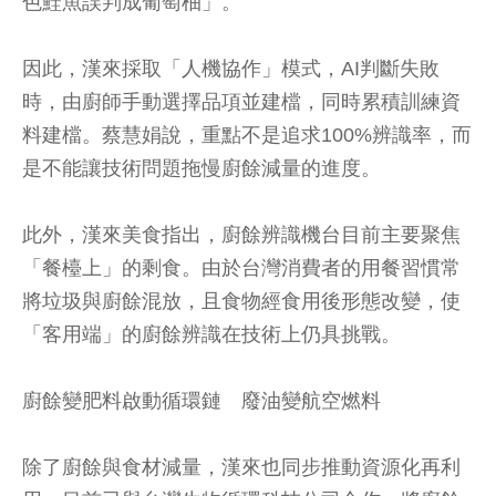
色鮭魚誤判成葡萄柚」。
因此，漢來採取「人機協作」模式，AI判斷失敗
時，由廚師手動選擇品項並建檔，同時累積訓練資
料建檔。蔡慧娟說，重點不是追求100%辨識率，而
是不能讓技術問題拖慢廚餘減量的進度。
此外，漢來美食指出，廚餘辨識機台目前主要聚焦
「餐檯上」的剩食。由於台灣消費者的用餐習慣常
將垃圾與廚餘混放，且食物經食用後形態改變，使
「客用端」的廚餘辨識在技術上仍具挑戰。
廚餘變肥料啟動循環鏈 廢油變航空燃料
除了廚餘與食材減量，漢來也同步推動資源化再利