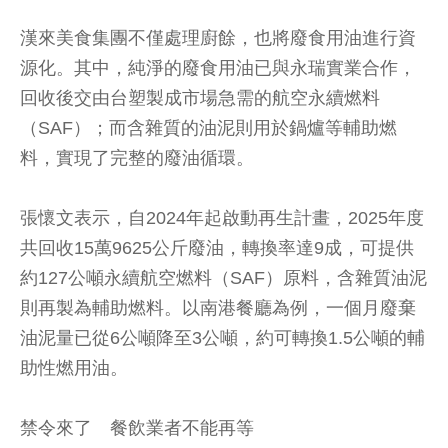
漢來美食集團不僅處理廚餘，也將廢食用油進行資
源化。其中，純淨的廢食用油已與永瑞實業合作，
回收後交由台塑製成市場急需的航空永續燃料
（SAF）；而含雜質的油泥則用於鍋爐等輔助燃
料，實現了完整的廢油循環。
張懷文表示，自2024年起啟動再生計畫，2025年度
共回收15萬9625公斤廢油，轉換率達9成，可提供
約127公噸永續航空燃料（SAF）原料，含雜質油泥
則再製為輔助燃料。以南港餐廳為例，一個月廢棄
油泥量已從6公噸降至3公噸，約可轉換1.5公噸的輔
助性燃用油。
禁令來了 餐飲業者不能再等