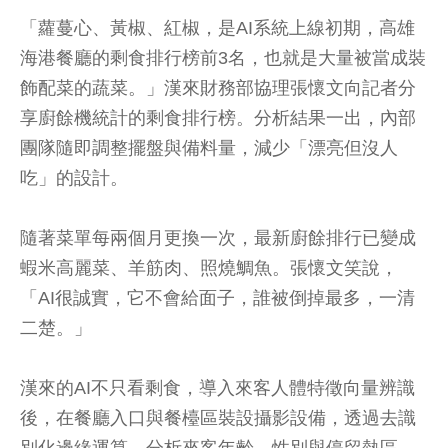
「蘿蔓心、黃椒、紅椒，是AI系統上線初期，高雄
海港餐廳的剩食排行榜前3名，也就是大量被當成裝
飾配菜的蔬菜。」漢來財務部協理張懷文向記者分
享廚餘機統計的剩食排行榜。分析結果一出，內部
團隊隨即調整擺盤與備料量，減少「漂亮但沒人
吃」的設計。
隨著菜單每兩個月更換一次，最新廚餘排行已變成
蝦米高麗菜、羊筋肉、照燒鯛魚。張懷文笑說，
「AI很誠實，它不會給面子，誰被倒掉最多，一清
二楚。」
漢來的AI不只看剩食，導入來客人體特徵向量辨識
後，在餐廳入口與餐檯區裝設攝影設備，透過去識
別化邊緣運算，分析來客年齡、性別與停留熱區。