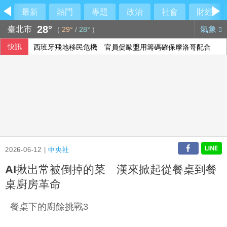
最新
熱門
專題
政治
社會
財經
28°
臺北市
氣象
(
29°
/
28°
)
快訊
西班牙飛地移民危機 官員促歐盟用籌碼確保摩洛哥配合
2026-06-12 |
中央社
AI揪出常被倒掉的菜 漢來掀起從餐桌到餐
桌廚房革命
餐桌下的廚餘挑戰3