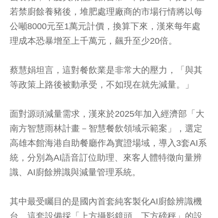
若禁廚餘養豬後，堆肥處理廠商的市場行情將以每
公噸8000元至1萬元計價，換算下來，漢來每年處
理成本恐暴增至上千萬元，飆升至少20倍。
蔡慧娟坦言，這對餐飲業是非常大的壓力，「與其
等政策上路後被動承受，不如現在就先減量。」
面對源頭減量需求，漢來於2025年加入經濟部「大
南方智慧雨林計畫－智慧餐飲領域示範案」，選定
高雄本館海港自助餐廳作為實證場域，導入3套AI系
統，分別為AI語音訂位助理、來客人體特徵向量辨
識、AI廚餘辨識與減量管理系統。
其中最受矚目的是國內首套純客製化AI廚餘辨識機
台。這套設備採「上方攝影鏡頭、下方磅秤」的設