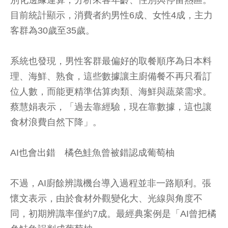
目前統計顯示，消費者約男性6成、女性4成，主力
客群為30歲至35歲。
系統也發現，男性客群最偏好的取餐順序為日本料
理、海鮮、熟食，這些數據讓主廚備餐不再只看訂
位人數，而能更精準估算肉類、海鮮與蔬菜需求。
蔡慧娟表示，「過去靠經驗，現在靠數據，這也讓
食材浪費自然下降」。
AI也會出錯 橘色鮭魚曾被錯認成葡萄柚
不過，AI廚餘辨識機台導入過程並非一路順利。張
懷文表示，由於食材外觀變化大、光線與角度不
同，初期辨識率僅約7成。最經典案例是「AI曾把橘