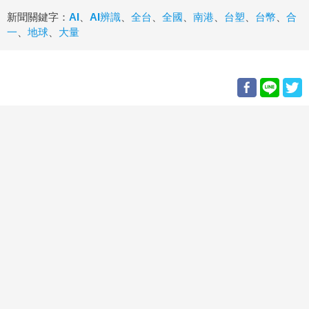
新聞關鍵字：
AI
、
AI辨識
、
全台
、
全國
、
南港
、
台塑
、
台幣
、
合
一
、
地球
、
大量