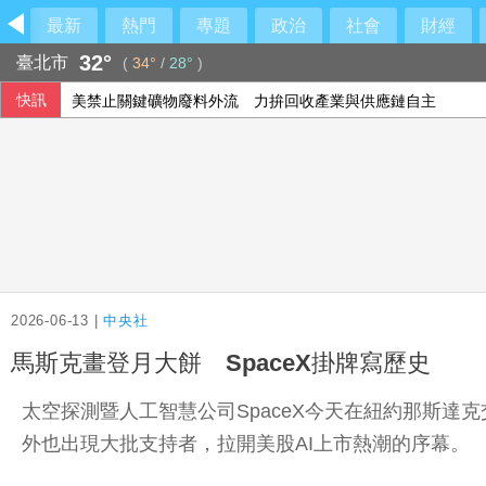
最新
熱門
專題
政治
社會
財經
32°
臺北市
(
34°
/
28°
)
快訊
美禁止關鍵礦物廢料外流 力拚回收產業與供應鏈自主
川普簽公告多晶矽產品徵15%關稅 設定最低進口價
2026-06-13 |
中央社
馬斯克畫登月大餅 SpaceX掛牌寫歷史
太空探測暨人工智慧公司SpaceX今天在紐約那斯達
外也出現大批支持者，拉開美股AI上市熱潮的序幕。