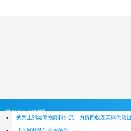
最新財經新聞
美禁止關鍵礦物廢料外流 力拚回收產業與供應
【金屬盤後】金銅價跌