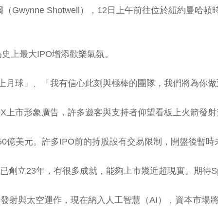
威爾（Gwynne Shotwell），12日上午前往位於紐約
史上最大IPO增添歡樂氣氛。
帶你上月球」、「我有信心此刻與極棒的團隊，我們將為你做
ceX上市形象廣告，許多遊客與支持者仰望看板上火箭發
資750億美元。許多IPO前的持股設有交易限制，開盤後暫
aceX已創立23年，有很多成就，能夠上市幾近超現實。期待
，整合發射與太空運作，現在納入人工智慧（AI），資本市