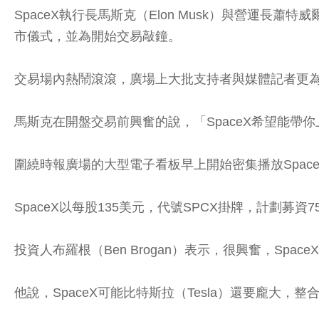
SpaceX執行長馬斯克（Elon Musk）與營運長蕭特
市儀式，並為開始交易敲鐘。
交易場內熱鬧滾滾，廣場上大批支持者與媒體記者更為
馬斯克在開盤交易前興奮的說，「SpaceX希望能
圍繞時報廣場的大型電子看板早上開始密集播放Spa
SpaceX以每股135美元，代號SPCX掛牌，計劃募
投資人布羅根（Ben Brogan）表示，很興奮，Sp
他說，SpaceX可能比特斯拉（Tesla）還要龐大