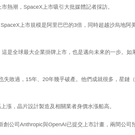
市熱潮，SpaceX上市吸引大批媒體記者採訪。
paceX上市規模是阿里巴巴的3倍，同時超越沙烏地阿美石油
看，這是全球最大企業掛牌上市，也是邁向未來的一步。如果不
也失敗過，15年、20年幾乎破產。他們成就很多，星鏈（S
幅上漲，晶片設計製造及相關業者身價水漲船高。
創公司Anthropic與OpenAI已提交上市計畫，兩間公司