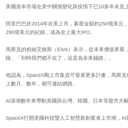
美國資本市場在美中關係變化與疫情下已10多年未見上
阿里巴巴於2014年在美上市，募股金額約250億美元，S
290億美元的紀錄，成為史上最大IPO。
馬斯克的粉絲艾維斯（Elvis）表示，從未來價值來
險，「到時我們都不在了，這是為未來鋪路」。
他認為，SpaceX剛上市集資可發展更多計畫，馬斯克
上數月、數年，都可連結網路。
AI浪潮數年來帶動美國與台灣、韓國、日本等股市大
SpaceX打開美國科技暨人工智慧新創業者上市潮，AI新