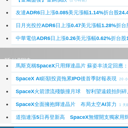
(2 小時前)
友達ADR6日上漲0.085美元漲幅1.14%折台股24.
日月光投控ADR6日上漲0.47美元漲幅1.28%折台股
中華電信ADR6日上漲0.26美元漲幅0.62%折台股1
延伸閱讀
馬斯克稱SpaceX只用輝達晶片 蘇姿丰淡定回應
SpaceX AI鉅額投資拖累IPO後首季財報表現
20 
SpaceX火箭漂流殘骸撞月球 智利望遠鏡拍到碎
SpaceX全面擁抱輝達晶片 布局太空AI算力
1 天
道指連漲5日再登新高 SpaceX無懼開支獨家用