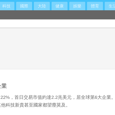
科技
國際
大陸
健康
娛樂
體育
生
企業
9.22%，首日交易市值約達2.2兆美元，居全球第6大
其他科技新貴甚至國家都望塵莫及。