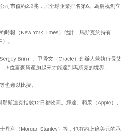
%，公司市值約2.2兆，居全球企業排名第6。為慶祝創立
時報（New York Times）估計，馬斯克約持有
P）。
rgey Brin）、甲骨文（Oracle）創辦人兼執行長艾
erberg），5位富豪資產加起來才能達到馬斯克的境界。
t）等也難以比擬。
與那斯達克指數12日都收高。輝達、蘋果（Apple）、
利（Morgan Stanley）等，也有約上億美元的承