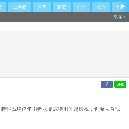
活
上班族
消費
旅遊
汽車
政府
房產
氣象
企業。時報廣場跨年倒數水晶球特別升起慶祝，創辦人暨執