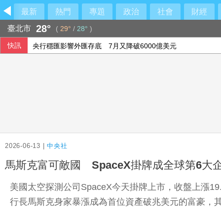
最新
熱門
專題
政治
社會
財經
28°
臺北市
(
29°
/
28°
)
快訊
央行穩匯影響外匯存底 7月又降破6000億美元
國銀上半年暴賺3583億 中信銀破364億元封王
美制裁古巴武裝部隊首長及軍購網絡 駐中俄武官在列
首張金色金屬卡面市 美國運通尊寵新富族
2026-06-13 |
中央社
馬斯克富可敵國 SpaceX掛牌成全球第6大
美國太空探測公司SpaceX今天掛牌上市，收盤上漲1
行長馬斯克身家暴漲成為首位資產破兆美元的富豪，