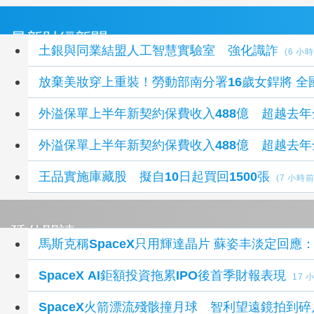
最新財經新聞
土銀與同業結盟人工智慧實驗室 強化識詐
(6 小
放棄美妝穿上重裝！勞動部南分署16歲女銲將 全
外溢保單上半年新契約保費收入488億 超越去年
外溢保單上半年新契約保費收入488億 超越去年
王品實施庫藏股 擬自10日起買回1500張
(7 小時前
延伸閱讀
馬斯克稱SpaceX只用輝達晶片 蘇姿丰淡定回應
SpaceX AI鉅額投資拖累IPO後首季財報表現
17 
SpaceX火箭漂流殘骸撞月球 智利望遠鏡拍到碎