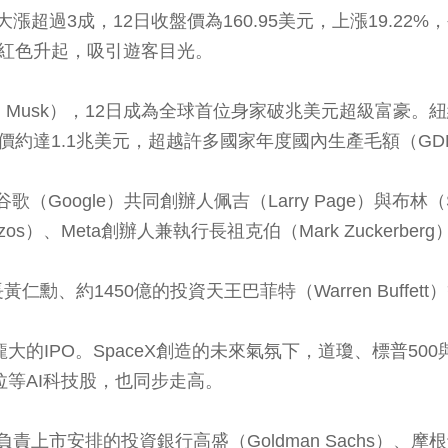
漲超過3成，12日收盤價為160.95美元，上漲19.22
起紅色升起，吸引遊客目光。
on Musk），12日成為全球首位身家破兆美元超級富豪。紐約
身價約達1.1兆美元，超越許多國家年度國內生產毛額（GD
Google）共同創辦人佩吉（Larry Page）與布林（Se
f Bezos）、Meta創辦人兼執行長祖克伯（Mark Zuck
黃仁勳、約1450億的投資天王巴菲特（Warren Buffet
的IPO。SpaceX創造的未來氣氛下，道瓊、標普500
與特斯拉等AI科技股，也同步走高。
上市安排的投資銀行高盛（Goldman Sachs）、摩根士丹