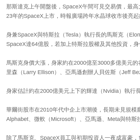
那斯達克上午開盤後，SpaceX午間可見交易價，最高大
23年的SpaceX上市，時報廣場跨年水晶球收市後亮
身兼SpaceX與特斯拉（Tesla）執行長的馬斯克（El
SpaceX達64億股，若加上特斯拉股權及其他投資，
馬斯克身價大漲，身家約在2000億至3000多億美元的谷歌（
里森（Larry Ellison）、亞馬遜創辦人貝佐斯（Jef
身家估計約在2000億美元上下的輝達（Nvidia）執行長
華爾街股市在2010年代中企上市潮後，長期未見規模龐大
Alphabet、微軟（Microsoft）、亞馬遜、Meta
除了馬斯克、SpaceX員工與初期投資人一夜成富豪，負責