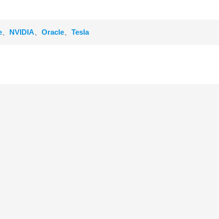
e
、
NVIDIA
、
Oracle
、
Tesla